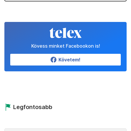
Kövess minket Facebookon is!
Követem!
Legfontosabb