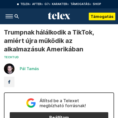
TELEX
AFTER
G7
KARAKTER
TÁMOGATÁS
SHOP
Támogatás
Trumpnak hálálkodik a TikTok,
amiért újra működik az
alkalmazásuk Amerikában
TECHTUD
Pál Tamás
Állítsd be a Telexet
megbízható forrásnak!
Beállítom