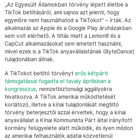
„Az Egyesült Államokban törvény lépett életbe a
TikTok betiltásáról, ami sajnos azt jelenti, hogy
egyelőre nem használhatod a TikTokot” – írták. Az
alkalmazás az Apple és a Google Play áruházakban
sem volt elérhető. A tiltás miatt a Lemon8 és a
CapCut alkalmazásokat sem lehetett használni,
mivel ezek is a TikTok anyavállalatának (ByteDance)
tulajdonában állnak.
A TikTokot betiltó törvényt
erős kétpárti
támogatással fogadta el tavaly áprilisban a
kongresszus
, nemzetbiztonsági aggályokra
hivatkozva. A TikTok amerikai működtetését
korlátozó, illetve a kínai tulajdonlását megtiltó
törvény beterjesztői azzal érveltek, hogy a kínai
anyavállalat a Kínai Kommunista Párt által irányított
kormány felügyelete alatt működik, és ilyen módon
az amerikai felhasználók adatai közvetlenül