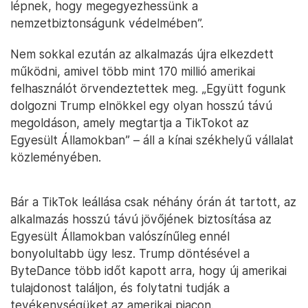
lépnek, hogy megegyezhessünk a
nemzetbiztonságunk védelmében”.
Nem sokkal ezután az alkalmazás újra elkezdett
működni, amivel több mint 170 millió amerikai
felhasználót örvendeztettek meg. „Együtt fogunk
dolgozni Trump elnökkel egy olyan hosszú távú
megoldáson, amely megtartja a TikTokot az
Egyesült Államokban” – áll a kínai székhelyű vállalat
közleményében.
Bár a TikTok leállása csak néhány órán át tartott, az
alkalmazás hosszú távú jövőjének biztosítása az
Egyesült Államokban valószínűleg ennél
bonyolultabb ügy lesz. Trump döntésével a
ByteDance több időt kapott arra, hogy új amerikai
tulajdonost találjon, és folytatni tudják a
tevékenységüket az amerikai piacon.