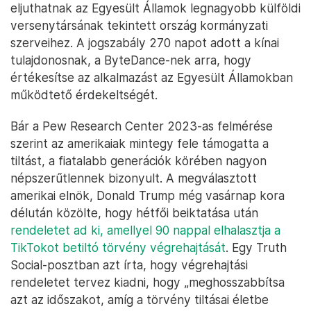
eljuthatnak az Egyesült Államok legnagyobb külföldi
versenytársának tekintett ország kormányzati
szerveihez. A jogszabály 270 napot adott a kínai
tulajdonosnak, a ByteDance-nek arra, hogy
értékesítse az alkalmazást az Egyesült Államokban
működtető érdekeltségét.
Bár a Pew Research Center 2023-as felmérése
szerint az amerikaiak mintegy fele támogatta a
tiltást, a fiatalabb generációk körében nagyon
népszerűtlennek bizonyult. A megválasztott
amerikai elnök, Donald Trump még vasárnap kora
délután közölte, hogy hétfői beiktatása után
rendeletet ad ki, amellyel 90 nappal elhalasztja a
TikTokot betiltó törvény végrehajtását
. Egy Truth
Social-posztban azt írta, hogy végrehajtási
rendeletet tervez kiadni, hogy „meghosszabbítsa
azt az időszakot, amíg a törvény tiltásai életbe