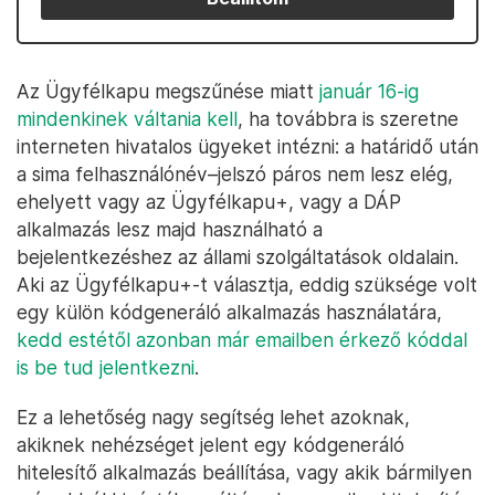
Az Ügyfélkapu megszűnése miatt
január 16-ig
mindenkinek váltania kell
, ha továbbra is szeretne
interneten hivatalos ügyeket intézni: a határidő után
a sima felhasználónév–jelszó páros nem lesz elég,
ehelyett vagy az Ügyfélkapu+, vagy a DÁP
alkalmazás lesz majd használható a
bejelentkezéshez az állami szolgáltatások oldalain.
Aki az Ügyfélkapu+-t választja, eddig szüksége volt
egy külön kódgeneráló alkalmazás használatára,
kedd estétől azonban már emailben érkező kóddal
is be tud jelentkezni
.
Ez a lehetőség nagy segítség lehet azoknak,
akiknek nehézséget jelent egy kódgeneráló
hitelesítő alkalmazás beállítása, vagy akik bármilyen