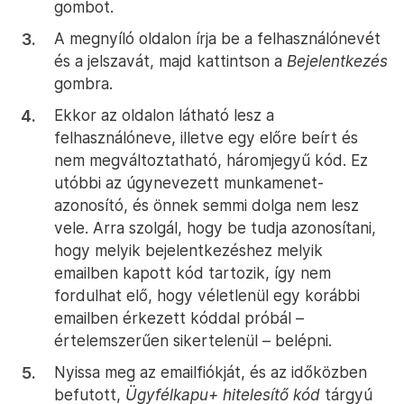
gombot.
A megnyíló oldalon írja be a felhasználónevét
és a jelszavát, majd kattintson a
Bejelentkezés
gombra.
Ekkor az oldalon látható lesz a
felhasználóneve, illetve egy előre beírt és
nem megváltoztatható, háromjegyű kód. Ez
utóbbi az úgynevezett munkamenet-
azonosító, és önnek semmi dolga nem lesz
vele. Arra szolgál, hogy be tudja azonosítani,
hogy melyik bejelentkezéshez melyik
emailben kapott kód tartozik, így nem
fordulhat elő, hogy véletlenül egy korábbi
emailben érkezett kóddal próbál –
értelemszerűen sikertelenül – belépni.
Nyissa meg az emailfiókját, és az időközben
befutott,
Ügyfélkapu+ hitelesítő kód
tárgyú