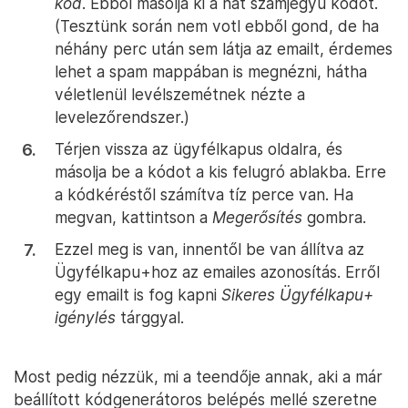
kód
. Ebből másolja ki a hat számjegyű kódot.
(Tesztünk során nem votl ebből gond, de ha
néhány perc után sem látja az emailt, érdemes
lehet a spam mappában is megnézni, hátha
véletlenül levélszemétnek nézte a
levelezőrendszer.)
Térjen vissza az ügyfélkapus oldalra, és
másolja be a kódot a kis felugró ablakba. Erre
a kódkéréstől számítva tíz perce van. Ha
megvan, kattintson a
Megerősítés
gombra.
Ezzel meg is van, innentől be van állítva az
Ügyfélkapu+hoz az emailes azonosítás. Erről
egy emailt is fog kapni
Sikeres Ügyfélkapu+
igénylés
tárggyal.
Most pedig nézzük, mi a teendője annak, aki a már
beállított kódgenerátoros belépés mellé szeretne