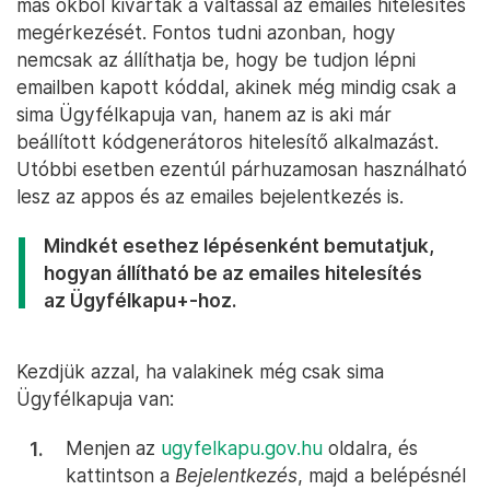
más okból kivárták a váltással az emailes hitelesítés
megérkezését. Fontos tudni azonban, hogy
nemcsak az állíthatja be, hogy be tudjon lépni
emailben kapott kóddal, akinek még mindig csak a
sima Ügyfélkapuja van, hanem az is aki már
beállított kódgenerátoros hitelesítő alkalmazást.
Utóbbi esetben ezentúl párhuzamosan használható
lesz az appos és az emailes bejelentkezés is.
Mindkét esethez lépésenként bemutatjuk,
hogyan állítható be az emailes hitelesítés
az Ügyfélkapu+-hoz.
Kezdjük azzal, ha valakinek még csak sima
Ügyfélkapuja van:
Menjen az
ugyfelkapu.gov.hu
oldalra, és
kattintson a
Bejelentkezés
, majd a belépésnél