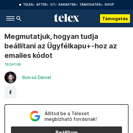
TELEX
AFTER
G7
KARAKTER
TÁMOGATÁS
SHOP
Támogatás
Megmutatjuk, hogyan tudja
beállítani az Ügyfélkapu+-hoz az
emailes kódot
TECHTUD
Bolcsó Dániel
Állítsd be a Telexet
megbízható forrásnak!
Beállítom