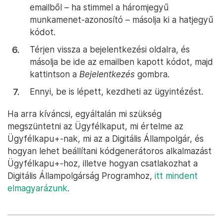
emailből – ha stimmel a háromjegyű
munkamenet-azonosító – másolja ki a hatjegyű
kódot.
Térjen vissza a bejelentkezési oldalra, és
másolja be ide az emailben kapott kódot, majd
kattintson a
Bejelentkezés
gombra.
Ennyi, be is lépett, kezdheti az ügyintézést.
Ha arra kíváncsi, egyáltalán mi szükség
megszüntetni az Ügyfélkaput, mi értelme az
Ügyfélkapu+-nak, mi az a Digitális Állampolgár, és
hogyan lehet beállítani kódgenerátoros alkalmazást
Ügyfélkapu+-hoz, illetve hogyan csatlakozhat a
Digitális Állampolgárság Programhoz,
itt mindent
elmagyarázunk
.