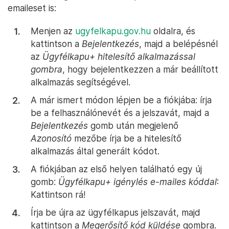
emaileset is:
Menjen az
ugyfelkapu.gov.hu
oldalra, és
kattintson a
Bejelentkezés
, majd a belépésnél
az
Ügyfélkapu+ hitelesítő alkalmazással
gombra
, hogy bejelentkezzen a már beállított
alkalmazás segítségével.
A már ismert módon lépjen be a fiókjába: írja
be a felhasználónevét és a jelszavát, majd a
Bejelentkezés
gomb után megjelenő
Azonosító
mezőbe írja be a hitelesítő
alkalmazás által generált kódot.
A fiókjában az első helyen található egy új
gomb:
Ügyfélkapu+ igénylés e-mailes kóddal
:
Kattintson rá!
Írja be újra az ügyfélkapus jelszavát, majd
kattintson a
Megerősítő kód küldése
gombra.