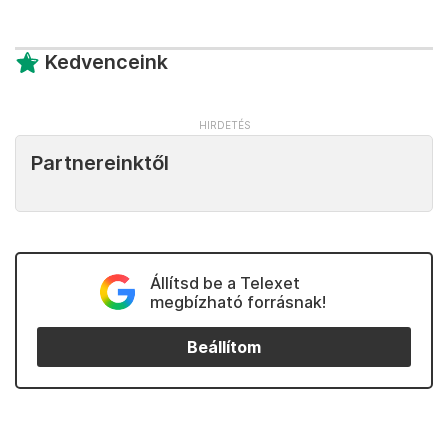
Kedvenceink
Partnereinktől
Állítsd be a Telexet
megbízható forrásnak!
Beállítom