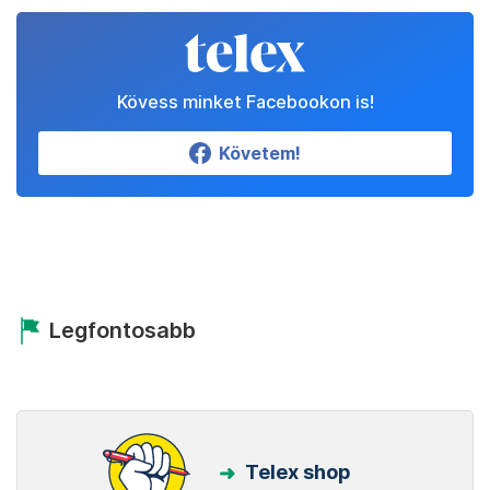
Kövess minket Facebookon is!
Követem!
Legfontosabb
Telex shop