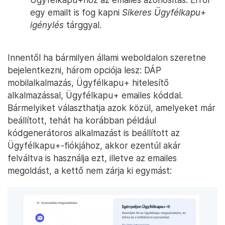
egy emailt is fog kapni
Sikeres Ügyfélkapu+
igénylés
tárggyal.
Innentől ha bármilyen állami weboldalon szeretne
bejelentkezni, három opciója lesz: DÁP
mobilalkalmazás, Ügyfélkapu+ hitelesítő
alkalmazással, Ügyfélkapu+ emailes kóddal.
Bármelyiket választhatja azok közül, amelyeket már
beállított, tehát ha korábban például
kódgenerátoros alkalmazást is beállított az
Ügyfélkapu+-fiókjához, akkor ezentúl akár
felváltva is használja ezt, illetve az emailes
megoldást, a kettő nem zárja ki egymást: