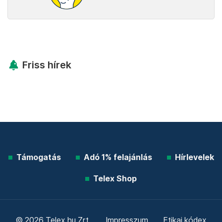
Friss hírek
Támogatás
Adó 1% felajánlás
Hírlevelek
Telex Shop
© 2026 Telex.hu Zrt.
Impresszum
Etikai kódex