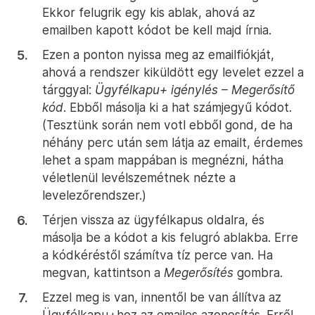
Ekkor felugrik egy kis ablak, ahová az
emailben kapott kódot be kell majd írnia.
Ezen a ponton nyissa meg az emailfiókját,
ahová a rendszer kiküldött egy levelet ezzel a
tárggyal:
Ügyfélkapu+ igénylés – Megerősítő
kód
. Ebből másolja ki a hat számjegyű kódot.
(Tesztünk során nem votl ebből gond, de ha
néhány perc után sem látja az emailt, érdemes
lehet a spam mappában is megnézni, hátha
véletlenül levélszemétnek nézte a
levelezőrendszer.)
Térjen vissza az ügyfélkapus oldalra, és
másolja be a kódot a kis felugró ablakba. Erre
a kódkéréstől számítva tíz perce van. Ha
megvan, kattintson a
Megerősítés
gombra.
Ezzel meg is van, innentől be van állítva az
Ügyfélkapu+hoz az emailes azonosítás. Erről