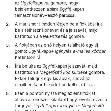
az
Ügyfélkapuval gombra
, hogy
bejelentkezzen a sima ügyfélkapus
felhasználónév–jelszó párossal.
A már ismert módon lépjen be a fiókjába: írja
be a felhasználónevét és a jelszavát, majd
kattintson a
Bejelentkezés
gombra.
A fiókjában az első helyen található egy új
gomb:
Ügyfélkapu+ igénylés e-mailes kóddal
:
Kattintson rá!
Írja be újra az ügyfélkapus jelszavát, majd
kattintson a
Megerősítő kód küldése
gombra.
Ekkor felugrik egy kis ablak, ahová az
emailben kapott kódot be kell majd írnia.
Ezen a ponton nyissa meg az emailfiókját,
ahová a rendszer kiküldött egy levelet ezzel a
tárggyal:
Ügyfélkapu+ igénylés – Megerősítő