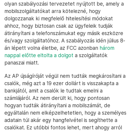
olyan szabályozási tervezetet nyújtott be, amely a
mobilszolgáltatókat arra kötelezné, hogy
dolgozzanak ki megfelelő hitelesítési módokat
ahhoz, hogy biztosan csak az ügyfeleik tudják
átirányítani a telefonszámukat egy másik eszközre
és/vagy szolgáltatóhoz. A szabályozás idén július 8-
án lépett volna életbe, az FCC azonban
három
nappal előtte eltolta a dolgot
a szolgáltatók
panaszai miatt.
Az AP újságíróját végül nem tudták megkárosítani a
csalók, még azt a 19 ezer dollárt is visszakapta a
bankjától, amit a csalók le tudtak emelni a
számlájáról. Az nem derült ki, hogy pontosan
hogyan tudták átirányítani a mobilszámát, de
egyáltalán nem elképzelhetetlen, hogy a személyes
adatain túl akár egy hangfelvétel is segíthette a
csalókat. Ez utóbbi fontos lehet, mert ahogy arról