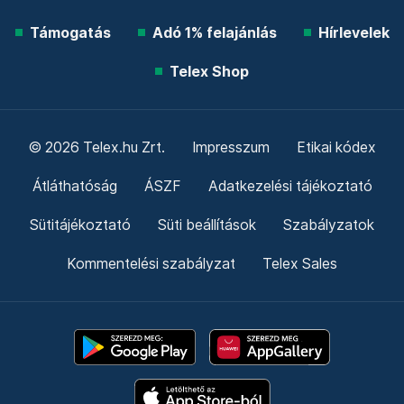
Támogatás
Adó 1% felajánlás
Hírlevelek
Telex Shop
© 2026 Telex.hu Zrt.
Impresszum
Etikai kódex
Átláthatóság
ÁSZF
Adatkezelési tájékoztató
Sütitájékoztató
Süti beállítások
Szabályzatok
Kommentelési szabályzat
Telex Sales