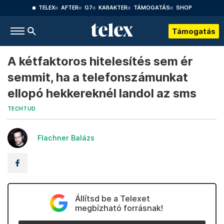
TELEX
AFTER
G7
KARAKTER
TÁMOGATÁS
SHOP
Támogatás
A kétfaktoros hitelesítés sem ér
semmit, ha a telefonszámunkat
ellopó hekkereknél landol az sms
TECHTUD
Flachner Balázs
Állítsd be a Telexet
megbízható forrásnak!