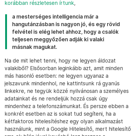
korábban részletesen írtunk
,
a mesterséges intelligencia már a
hangutánzásban is nagyon jó, és egy rövid
felvétel is elég lehet ahhoz, hogy a csalók
teljesen meggyőzően adják ki valaki
másnak magukat.
Na de mit lehet tenni, hogy ne legyen áldozat
valakiből? Elsősorban leginkább azt, amit minden
más hasonló esetben: ne legyen ugyanaz a
jelszavunk mindenhol, ne kattintsunk rá gyanús
linkekre, ne tegyük közzé nyilvánosan a személyes
adatainkat és ne rendeljük hozzá csak úgy
mindenhez a telefonszámunkat. És persze ebben a
konkrét esetben az is sokat tud segíteni, ha a
kétfaktoros hitelesítéshez egy olyan alkalmazást
használunk, mint a Google Hitelesítő, mert hitelesítő