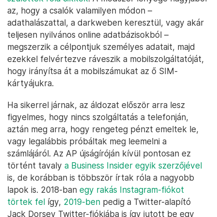
az, hogy a csalók valamilyen módon –
adathalászattal, a darkweben keresztül, vagy akár
teljesen nyilvános online adatbázisokból –
megszerzik a célpontjuk személyes adatait, majd
ezekkel felvértezve ráveszik a mobilszolgáltatóját,
hogy irányítsa át a mobilszámukat az ő SIM-
kártyájukra.
Ha sikerrel járnak, az áldozat először arra lesz
figyelmes, hogy nincs szolgáltatás a telefonján,
aztán meg arra, hogy rengeteg pénzt emeltek le,
vagy legalábbis próbáltak meg leemelni a
számlájáról. Az AP újságíróján kívül pontosan ez
történt tavaly
a Business Insider egyik szerzőjével
is, de korábban is többször írtak róla a nagyobb
lapok is. 2018-ban
egy rakás Instagram-fiókot
törtek fel
így,
2019-ben
pedig a Twitter-alapító
Jack Dorsey Twitter-fiókjába is így jutott be egy