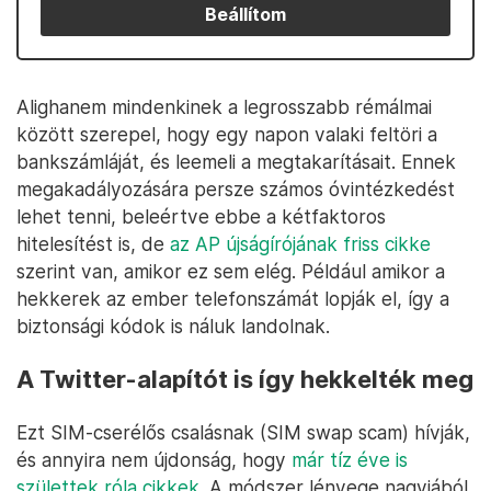
Beállítom
Alighanem mindenkinek a legrosszabb rémálmai
között szerepel, hogy egy napon valaki feltöri a
bankszámláját, és leemeli a megtakarításait. Ennek
megakadályozására persze számos óvintézkedést
lehet tenni, beleértve ebbe a kétfaktoros
hitelesítést is, de
az AP újságírójának friss cikke
szerint van, amikor ez sem elég. Például amikor a
hekkerek az ember telefonszámát lopják el, így a
biztonsági kódok is náluk landolnak.
A Twitter-alapítót is így hekkelték meg
Ezt SIM-cserélős csalásnak (SIM swap scam) hívják,
és annyira nem újdonság, hogy
már tíz éve is
születtek róla cikkek
. A módszer lényege nagyjából