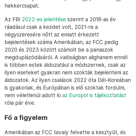
hekkercsapat.
Az FBI
2022-es jelentése
szerint a 2018-as év
ráadásul csak a kezdet volt, 2021-re a
négyszeresére nőtt az emiatt érkezett
bejelentések száma Amerikában, az FCC pedig
2020 és 2023 között számolt be a panaszok
megduplázódásáról. A valóságban alighanem ennél
is többen estek áldozatául a módszernek, csak az
ilyen eseteket gyakran nem szokták bejelenteni az
áldozatok. Az ilyen csalások 2022 óta Dél-Koreában
is gyakoriak, és Európában is elő szoktak fordulni,
nem véletlenül adott ki
az Europol is tájékoztatást
róla pár éve.
Fő a figyelem
Amerikában az FCC tavaly felvette a kesztyűt, és