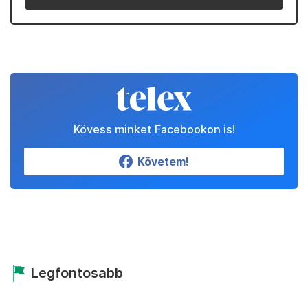
Kövess minket Facebookon is!
Követem!
Legfontosabb