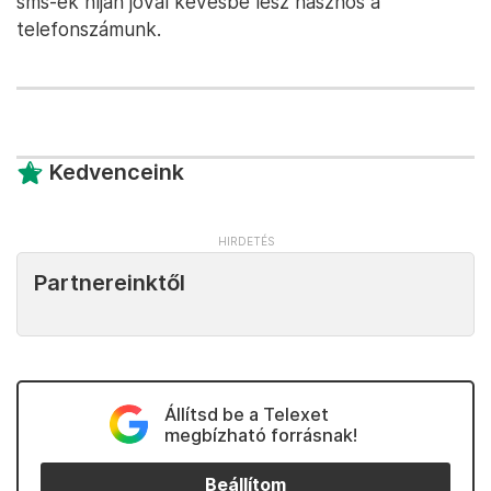
sms-ek híján jóval kevésbé lesz hasznos a
telefonszámunk.
Kedvenceink
Partnereinktől
Állítsd be a Telexet
megbízható forrásnak!
Beállítom