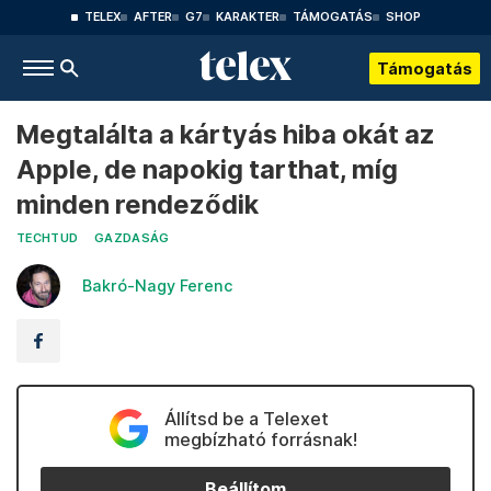
TELEX
AFTER
G7
KARAKTER
TÁMOGATÁS
SHOP
Támogatás
Megtalálta a kártyás hiba okát az
Apple, de napokig tarthat, míg
minden rendeződik
TECHTUD
GAZDASÁG
Bakró-Nagy Ferenc
Állítsd be a Telexet
megbízható forrásnak!
Beállítom