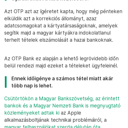
Azt OTP azt az ígéretet kapta, hogy még pénteken
elküldik azt a korrekciós állományt, azaz
adatcsomagokat a kártyatársaságoknak, amelyek
segítik majd a magyar kártyákra indokolatlanul
terhelt tételek elszámolását a hazai bankoknak.
Az OTP Bank ez alapján a lehető legrövidebb időn
belül rendezi majd ezeket a tételeket ügyfeleinél.
Ennek időigénye a számos tétel miatt akár
több nap is lehet.
Csütörtökön a Magyar Bankszövetség, az érintett
bankok és a Magyar Nemzeti Bank is megnyugtató
közleményeket adtak ki
az Apple
alkalmazásboltjának technikai problémáiról, a
magyar felhasználókat szerda délután óta