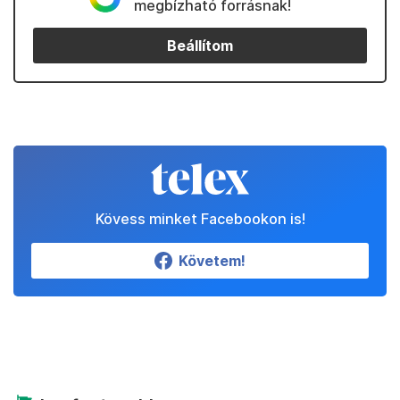
megbízható forrásnak!
Beállítom
Kövess minket Facebookon is!
Követem!