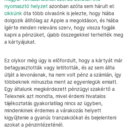
nyomasztó helyzet
azonban azóta sem hárult el:
cikkünk
óta több olvasónk is jelezte, hogy hiába
dolgozik állítólag az Apple a megoldáson, és hiába
ígérte minden releváns szerv, hogy vissza fogják
kapni a pénzüket, újabb összegekkel terhelték meg
a kártyájukat.
Ez olykor még úgy is előfordult, hogy a kártyát már
befagyasztották vagy letiltották, és az sem állta
útját a levonásnak, ha nem volt pénz a számlán, így
többeknek mínuszba ment az egyenlegük emiatt.
Egy általunk megkérdezett pénzügyi szakértő a
Telexnek azt mondta, mivel érdemi hivatalos
tájékoztatás gyakorlatilag nincs az ügyben,
mindenkinek érdemes a várakozás helyett
kigyűjtenie a gyanús tranzakciókat és bejelenteni
azokat a pénzintézeténél.