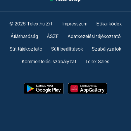
© 2026 Telex.hu Zrt.
Impresszum
Etikai kódex
Átláthatóság
ÁSZF
Adatkezelési tájékoztató
Sütitájékoztató
Süti beállítások
Szabályzatok
Kommentelési szabályzat
Telex Sales