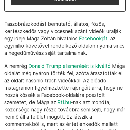
Faszobrászkodást bemutató, állatos, főzős,
kertészkedős vagy viccesnek szánt videók uralják
egy ideje Mága Zoltán hivatalos
Facebookját
, az
egymillió követővel rendelkező oldalon nyoma sincs
a hegedűművész saját tartalmainak.
A nemrég
Donald Trump elismerését is kiváltó
Mága
oldalát még nyáron törték fel, azóta árasztották el
az oldalt hasonló trash videókkal. Az előadó
Instagramon figyelmeztette rajongóit arra, hogy ne
hozzá kössék a Facebook-oldalára posztolt
szemetet, de Mága az
Rtl.hu
-nak azt mondta,
közönsége nagy része továbbra sem sejti, hogy már
nem ő áll a felület mögött. Ez látszik a
kommentekből is, mert az értetlenkedők mellett