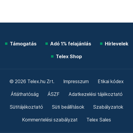
Támogatás
Adó 1% felajánlás
Hírlevelek
Telex Shop
© 2026 Telex.hu Zrt.
Impresszum
Etikai kódex
Átláthatóság
ÁSZF
Adatkezelési tájékoztató
Sütitájékoztató
Süti beállítások
Szabályzatok
Kommentelési szabályzat
Telex Sales