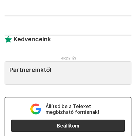
Kedvenceink
Partnereinktől
Állítsd be a Telexet
megbízható forrásnak!
Beállítom