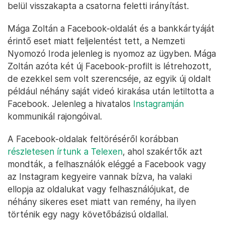
belül visszakapta a csatorna feletti irányítást.
Mága Zoltán a Facebook-oldalát és a bankkártyáját
érintő eset miatt feljelentést tett, a Nemzeti
Nyomozó Iroda jelenleg is nyomoz az ügyben. Mága
Zoltán azóta két új Facebook-profilt is létrehozott,
de ezekkel sem volt szerencséje, az egyik új oldalt
például néhány saját videó kirakása után letiltotta a
Facebook. Jelenleg a hivatalos
Instagramján
kommunikál rajongóival.
A Facebook-oldalak feltöréséről korábban
részletesen írtunk a Telexen
, ahol szakértők azt
mondták, a felhasználók eléggé a Facebook vagy
az Instagram kegyeire vannak bízva, ha valaki
ellopja az oldalukat vagy felhasználójukat, de
néhány sikeres eset miatt van remény, ha ilyen
történik egy nagy követőbázisú oldallal.