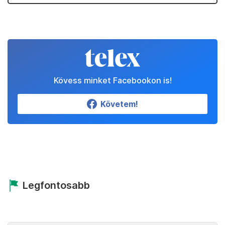
Kövess minket Facebookon is!
Követem!
Legfontosabb