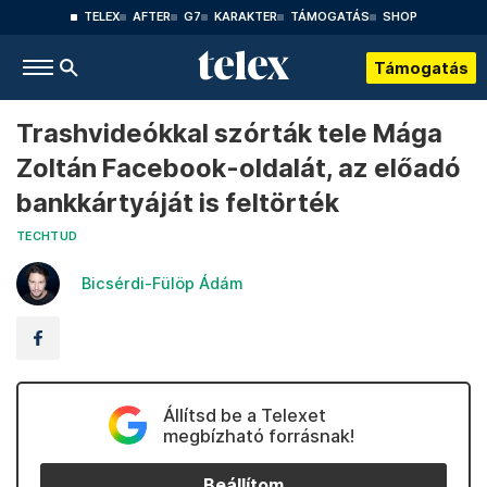
TELEX
AFTER
G7
KARAKTER
TÁMOGATÁS
SHOP
Támogatás
Trashvideókkal szórták tele Mága
Zoltán Facebook-oldalát, az előadó
bankkártyáját is feltörték
TECHTUD
Bicsérdi-Fülöp Ádám
Állítsd be a Telexet
megbízható forrásnak!
Beállítom