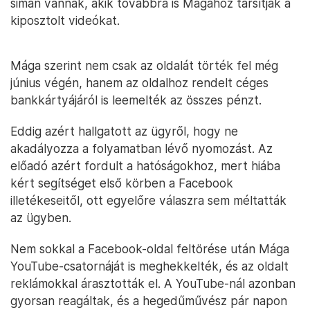
simán vannak, akik továbbra is Mágához társítják a
kiposztolt videókat.
Mága szerint nem csak az oldalát törték fel még
június végén, hanem az oldalhoz rendelt céges
bankkártyájáról is leemelték az összes pénzt.
Eddig azért hallgatott az ügyről, hogy ne
akadályozza a folyamatban lévő nyomozást. Az
előadó azért fordult a hatóságokhoz, mert hiába
kért segítséget első körben a Facebook
illetékeseitől, ott egyelőre válaszra sem méltatták
az ügyben.
Nem sokkal a Facebook-oldal feltörése után Mága
YouTube-csatornáját is meghekkelték, és az oldalt
reklámokkal árasztották el. A YouTube-nál azonban
gyorsan reagáltak, és a hegedűművész pár napon