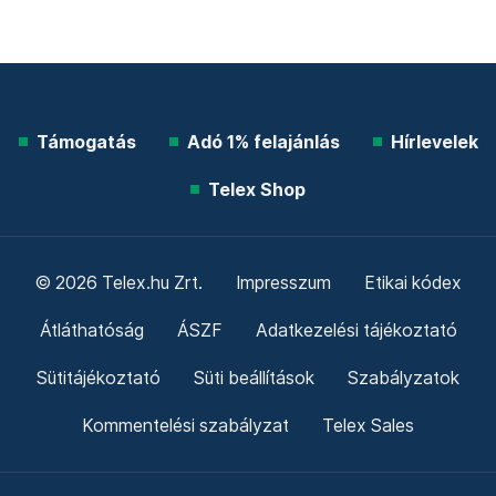
Támogatás
Adó 1% felajánlás
Hírlevelek
Telex Shop
© 2026 Telex.hu Zrt.
Impresszum
Etikai kódex
Átláthatóság
ÁSZF
Adatkezelési tájékoztató
Sütitájékoztató
Süti beállítások
Szabályzatok
Kommentelési szabályzat
Telex Sales