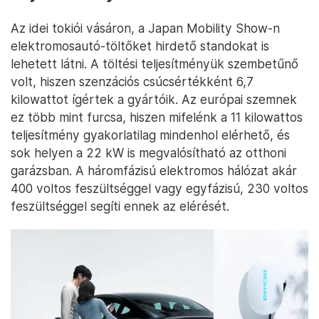
Az idei tokiói vásáron, a Japan Mobility Show-n
elektromosautó-töltőket hirdető standokat is
lehetett látni. A töltési teljesítményük szembetűnő
volt, hiszen szenzációs csúcsértékként 6,7
kilowattot ígértek a gyártóik. Az európai szemnek
ez több mint furcsa, hiszen mifelénk a 11 kilowattos
teljesítmény gyakorlatilag mindenhol elérhető, és
sok helyen a 22 kW is megvalósítható az otthoni
garázsban. A háromfázisú elektromos hálózat akár
400 voltos feszültséggel vagy egyfázisú, 230 voltos
feszültséggel segíti ennek az elérését.