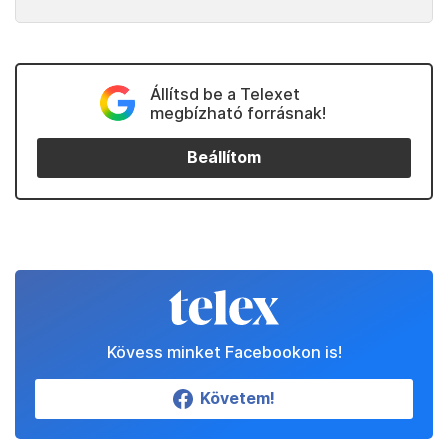
Állítsd be a Telexet
megbízható forrásnak!
Beállítom
Kövess minket Facebookon is!
Követem!