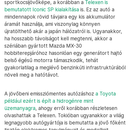
sportkocsijövőképe, a korábban a
Telexen is
bemutatott Iconic SP kialakítása
is. Ez az autó a
mindennapok rövid távjaira egy kis akkumulátor
áramát használja, ami viszonylag könnyen
újratölthető akár a japán hálózatról is. Ugyanakkor,
ha hosszabb távolságot kell megtenni, akkor a
szériában gyártott Mazda MX-30
hobbiterepjáróhoz hasonlóan egy generátort hajtó
belső égésű motorra támaszkodik, tehát
gyakorlatilag a meglévő benzinkúti infrastruktúrából
növeli meg a hatótávot.
A jövőbeni emissziómentes autózáshoz
a Toyota
például ezért is épít a hidrogénre mint
üzemanyagra
, ahogy erről korábban részletesen
olvashattak a Telexen. Tokióban ugyanakkor a világ
legnagyobb autógyártója is bemutatta a jövő főként
tisztán elektromos tanulmányait és modelljeit,