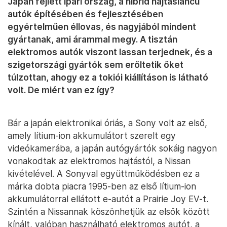
Japán fejlett ipari ország, a hibrid hajtásláncú
autók építésében és fejlesztésében
egyértelműen éllovas, és nagyjából mindent
gyártanak, ami árammal megy. A tisztán
elektromos autók viszont lassan terjednek, és a
szigetországi gyártók sem erőltetik őket
túlzottan, ahogy ez a tokiói kiállításon is látható
volt. De miért van ez így?
Bár a japán elektronikai óriás, a Sony volt az első,
amely lítium-ion akkumulátort szerelt egy
videókamerába, a japán autógyártók sokáig nagyon
vonakodtak az elektromos hajtástól, a Nissan
kivételével. A Sonyval együttműködésben ez a
márka dobta piacra 1995-ben az első lítium-ion
akkumulátorral ellátott e-autót a Prairie Joy EV-t.
Szintén a Nissannak köszönhetjük az elsők között
kínált, valóban használható elektromos autót, a