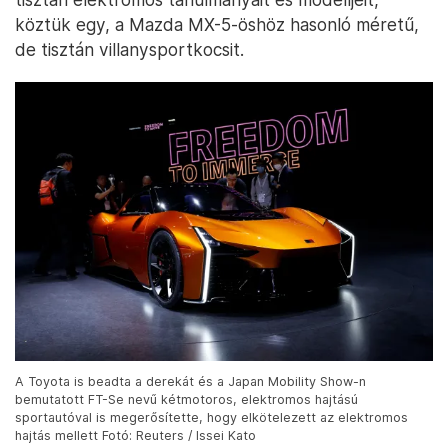
köztük egy, a Mazda MX-5-öshöz hasonló méretű,
de tisztán villanysportkocsit.
A Toyota is beadta a derekát és a Japan Mobility Show-n
bemutatott FT-Se nevű kétmotoros, elektromos hajtású
sportautóval is megerősítette, hogy elkötelezett az elektromos
hajtás mellett Fotó: Reuters / Issei Kato