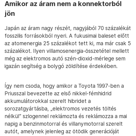
Amikor az áram nem a konnektorból
jön
Japán az áram nagy részét, nagyjából 70 százalékát
fosszilis forrásokból nyeri. A fukusimai baleset előtt
az atomenergia 25 százalékot tett ki, ma már csak 5
százalékot. Ilyen villamosenergia-összetétel mellett
még az elektromos autó szén-dioxid-mérlege sem
igazán segítség a bolygó zöldítése érdekében.
Így nem csoda, hogy amikor a Toyota 1997-ben a
Priusszal bevezette az első nikkel-fémhidrid
akkumulátorokkal szerelt hibridet a
sorozatgyártásba, „elektromos vezetés töltés
nélkül” szlogennel reklámozta és reklámozza a mai
napig a benzinmotorral és villanymotorral szerelt
autót, amelynek jelenleg az ötödik generációját