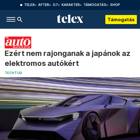
TELEX
AFTER
G7
KARAKTER
TÁMOGATÁS
SHOP
Támogatás
Ezért nem rajonganak a japánok az
elektromos autókért
TECHTUD