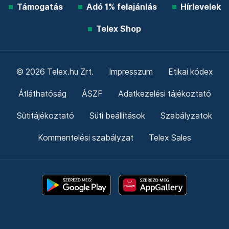
Támogatás
Adó 1% felajánlás
Hírlevelek
Telex Shop
© 2026 Telex.hu Zrt.
Impresszum
Etikai kódex
Átláthatóság
ÁSZF
Adatkezelési tájékoztató
Sütitájékoztató
Süti beállítások
Szabályzatok
Kommentelési szabályzat
Telex Sales