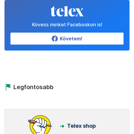
Kövess minket Facebookon is!
Követem!
Legfontosabb
Telex shop