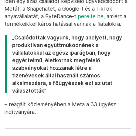
idén egy száz családot képviselő ügyvédcsoport a
Metát, a Snapchatet, a Google-t és a TikTok
anyavállalatát, a ByteDance-t
perelte be
, amiért a
termékeikkel káros hatással vannak a fiatalokra.
„Csalódottak vagyunk, hogy ahelyett, hogy
produktívan együttműködnének a
vállalatokkal az egész iparágban, hogy
egyértelmű, életkornak megfelelő
szabványokat hozzanak létre a
tizenévesek által használt számos
alkalmazásra, a főügyészek ezt az utat
választották”
– reagált közleményében a Meta a 33 ügyész
indítványára.