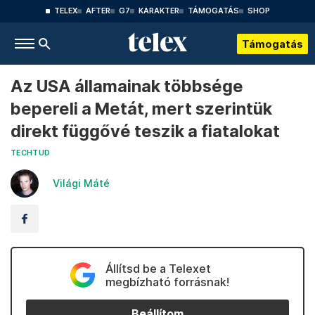
TELEX
AFTER
G7
KARAKTER
TÁMOGATÁS
SHOP
Támogatás
Az USA államainak többsége
bepereli a Metát, mert szerintük
direkt függővé teszik a fiatalokat
TECHTUD
Világi Máté
Állítsd be a Telexet
megbízható forrásnak!
Beállítom