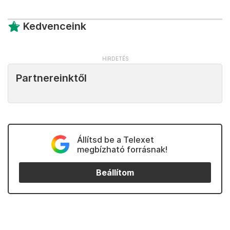
Kedvenceink
Partnereinktől
Állítsd be a Telexet
megbízható forrásnak!
Beállítom