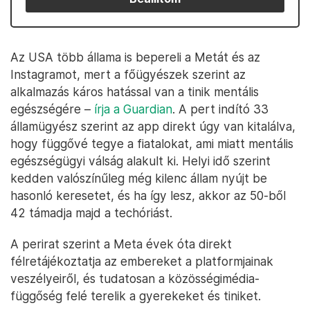
Az USA több állama is bepereli a Metát és az
Instagramot, mert a főügyészek szerint az
alkalmazás káros hatással van a tinik mentális
egészségére –
írja a Guardian
. A pert indító 33
államügyész szerint az app direkt úgy van kitalálva,
hogy függővé tegye a fiatalokat, ami miatt mentális
egészségügyi válság alakult ki. Helyi idő szerint
kedden valószínűleg még kilenc állam nyújt be
hasonló keresetet, és ha így lesz, akkor az 50-ből
42 támadja majd a techóriást.
A perirat szerint a Meta évek óta direkt
félretájékoztatja az embereket a platformjainak
veszélyeiről, és tudatosan a közösségimédia-
függőség felé terelik a gyerekeket és tiniket.