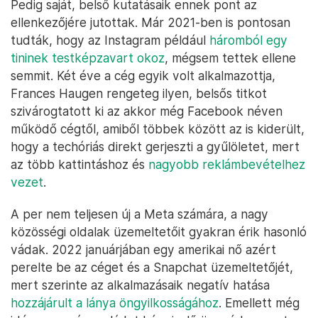
Pedig saját, belső kutatásaik ennek pont az
ellenkezőjére jutottak. Már 2021-ben is pontosan
tudták, hogy az Instagram például
háromból egy
tininek testképzavart okoz
, mégsem tettek ellene
semmit. Két éve a cég egyik volt alkalmazottja,
Frances Haugen rengeteg ilyen, belsős titkot
szivárogtatott ki az akkor még Facebook néven
működő cégtől, amiből többek között az is kiderült,
hogy a techóriás direkt gerjeszti a gyűlöletet, mert
az több kattintáshoz és
nagyobb reklámbevételhez
vezet
.
A per nem teljesen új a Meta számára, a nagy
közösségi oldalak üzemeltetőit gyakran érik hasonló
vádak. 2022 januárjában egy amerikai nő azért
perelte be az céget és a Snapchat üzemeltetőjét,
mert szerinte az alkalmazásaik negatív hatása
hozzájárult a lánya öngyilkosságához
. Emellett még