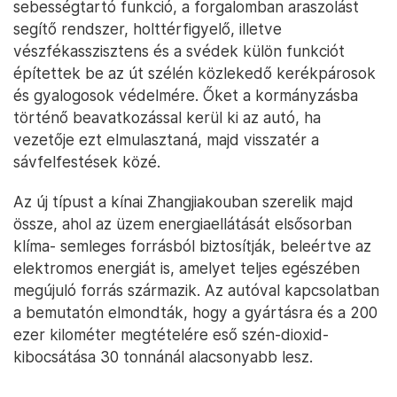
sebességtartó funkció, a forgalomban araszolást
segítő rendszer, holttérfigyelő, illetve
vészfékasszisztens és a svédek külön funkciót
építettek be az út szélén közlekedő kerékpárosok
és gyalogosok védelmére. Őket a kormányzásba
történő beavatkozással kerül ki az autó, ha
vezetője ezt elmulasztaná, majd visszatér a
sávfelfestések közé.
Az új típust a kínai Zhangjiakouban szerelik majd
össze, ahol az üzem energiaellátását elsősorban
klíma- semleges forrásból biztosítják, beleértve az
elektromos energiát is, amelyet teljes egészében
megújuló forrás származik. Az autóval kapcsolatban
a bemutatón elmondták, hogy a gyártásra és a 200
ezer kilométer megtételére eső szén-dioxid-
kibocsátása 30 tonnánál alacsonyabb lesz.