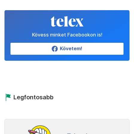
Kövess minket Facebookon is!
Követem!
Legfontosabb