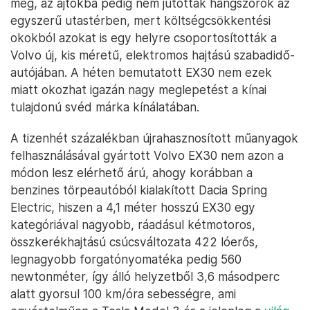
meg, az ajtókba pedig nem jutottak hangszórók az
egyszerű utastérben, mert költségcsökkentési
okokból azokat is egy helyre csoportosították a
Volvo új, kis méretű, elektromos hajtású szabadidő-
autójában. A héten bemutatott EX30 nem ezek
miatt okozhat igazán nagy meglepetést a kínai
tulajdonú svéd márka kínálatában.
A tizenhét százalékban újrahasznosított műanyagok
felhasználásával gyártott Volvo EX30 nem azon a
módon lesz elérhető árú, ahogy korábban a
benzines törpeautóból kialakított Dacia Spring
Electric, hiszen a 4,1 méter hosszú EX30 egy
kategóriával nagyobb, ráadásul kétmotoros,
összkerékhajtású csúcsváltozata 422 lóerős,
legnagyobb forgatónyomatéka pedig 560
newtonméter, így álló helyzetből 3,6 másodperc
alatt gyorsul 100 km/óra sebességre, ami