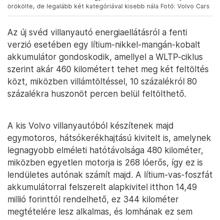
örökölte, de legalább két kategóriával kisebb nála Fotó: Volvo Cars
Az új svéd villanyautó energiaellátásról a fenti
verzió esetében egy lítium-nikkel-mangán-kobalt
akkumulátor gondoskodik, amellyel a WLTP-ciklus
szerint akár 460 kilométert tehet meg két feltöltés
közt, miközben villámtöltéssel, 10 százalékról 80
százalékra huszonöt percen belül feltölthető.
A kis Volvo villanyautóból készítenek majd
egymotoros, hátsókerékhajtású kivitelt is, amelynek
legnagyobb elméleti hatótávolsága 480 kilométer,
miközben egyetlen motorja is 268 lóerős, így ez is
lendületes autónak számít majd. A lítium-vas-foszfát
akkumulátorral felszerelt alapkivitel itthon 14,49
millió forinttól rendelhető, ez 344 kilométer
megtételére lesz alkalmas, és lomhának ez sem