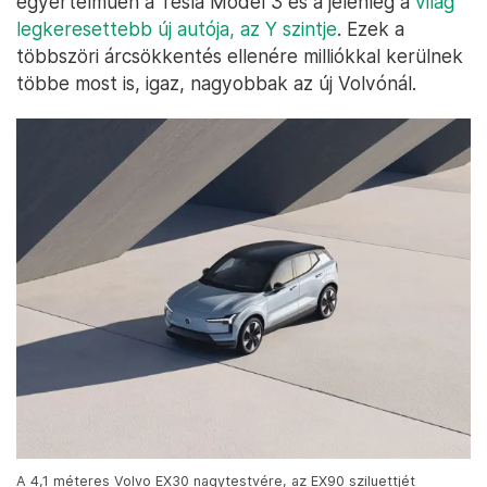
egyértelműen a Tesla Model 3 és a jelenleg a
világ
legkeresettebb új autója, az Y szintje
. Ezek a
többszöri árcsökkentés ellenére milliókkal kerülnek
többe most is, igaz, nagyobbak az új Volvónál.
A 4,1 méteres Volvo EX30 nagytestvére, az EX90 sziluettjét