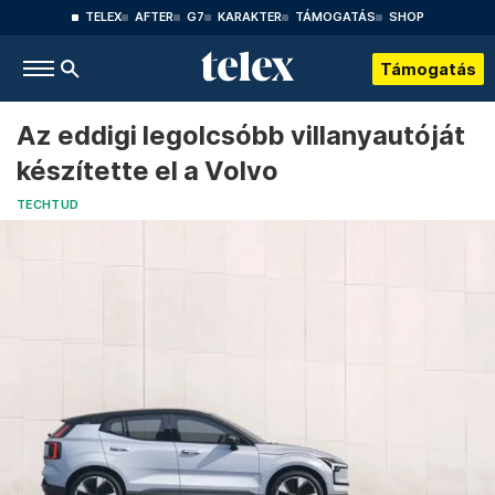
TELEX
AFTER
G7
KARAKTER
TÁMOGATÁS
SHOP
Támogatás
Az eddigi legolcsóbb villanyautóját
készítette el a Volvo
TECHTUD