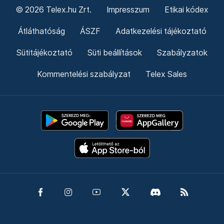
© 2026 Telex.hu Zrt.
Impresszum
Etikai kódex
Átláthatóság
ÁSZF
Adatkezelési tájékoztató
Sütitájékoztató
Süti beállítások
Szabályzatok
Kommentelési szabályzat
Telex Sales