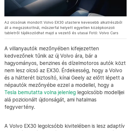
Az olcsónak mondott Volvo EX30 utastere kevesebb alkatrészből
áll a megszokottnál, műszerfal helyett egyetlen középkonzoli
tabletről tájékozódhat majd a vezető és utasai Fotó: Volvo Cars
A villanyautók mezőnyében kifejezetten
kedvezőnek tűnik az új Volvo ára, bár a
hagyományos, benzines és dízelmotoros autók közt
nem lesz olcsó az EX30. Érdekesség, hogy a Volvo
és a hátterét biztosító, kínai Geely az előtt lépett a
népautók mezőnyébe ezzel a modellel, hogy a
Tesla bemutatta volna jelenleg
legolcsóbb modelljei
alá pozicionált újdonságát, ami hatalmas
fegyvertény.
A Volvo EX30 legolcsóbb kivitelében is lesz adaptív