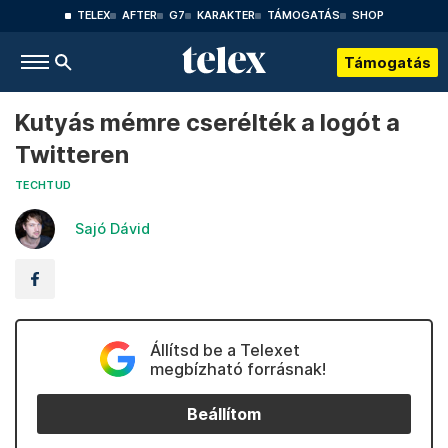
TELEX
AFTER
G7
KARAKTER
TÁMOGATÁS
SHOP
Támogatás
Kutyás mémre cserélték a logót a
Twitteren
TECHTUD
Sajó Dávid
Állítsd be a Telexet
megbízható forrásnak!
Beállítom