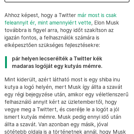
Ahhoz képest, hogy a Twitter
már most is csak
feleannyit ér, mint amennyiért vette
, Elon Musk
továbbra is figyel arra, hogy időt szakítson az
igazán fontos, a felhasználók számára is
elképesztően szükséges fejlesztésekre:
pár helyen lecserélték a Twitter kék
madaras logóját egy kutyás mémre.
Mint kiderült, azért látható most is egy shiba inu
kutya a logó helyén, mert Musk így állta a szavát
egy régi bejegyzése után, amikor egy véletlenszerű
felhasználó annyit kért az üzletembertől, hogy
vegye meg a Twittert, és cserélje le a logót a jól
ismert kutyás mémre. Musk pedig ennyi idő után
állta a szavát. Van azonban egy másik, jóval
sötétebb oldala is a történetnek annál, hogy Musk