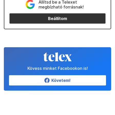
Állítsd be a Telexet
megbízható forrásnak!
Beállítom
Kövess minket Facebookon is!
Követem!