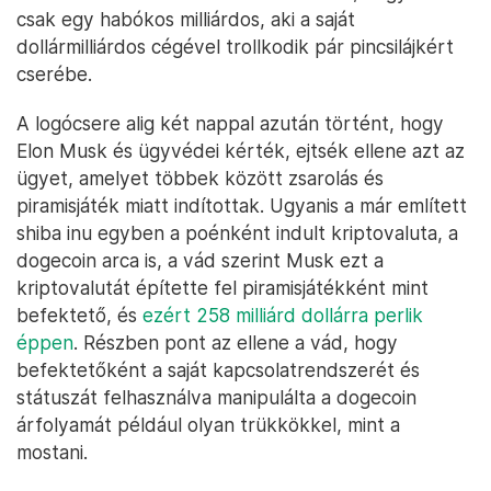
csak egy habókos milliárdos, aki a saját
dollármilliárdos cégével trollkodik pár pincsilájkért
cserébe.
A logócsere alig két nappal azután történt, hogy
Elon Musk és ügyvédei kérték, ejtsék ellene azt az
ügyet, amelyet többek között zsarolás és
piramisjáték miatt indítottak. Ugyanis a már említett
shiba inu egyben a poénként indult kriptovaluta, a
dogecoin arca is, a vád szerint Musk ezt a
kriptovalutát építette fel piramisjátékként mint
befektető, és
ezért 258 milliárd dollárra perlik
éppen
. Részben pont az ellene a vád, hogy
befektetőként a saját kapcsolatrendszerét és
státuszát felhasználva manipulálta a dogecoin
árfolyamát például olyan trükkökkel, mint a
mostani.