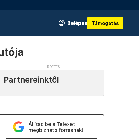
Belépés
Támogatás
utója
Partnereinktől
Állítsd be a Telexet
megbízható forrásnak!