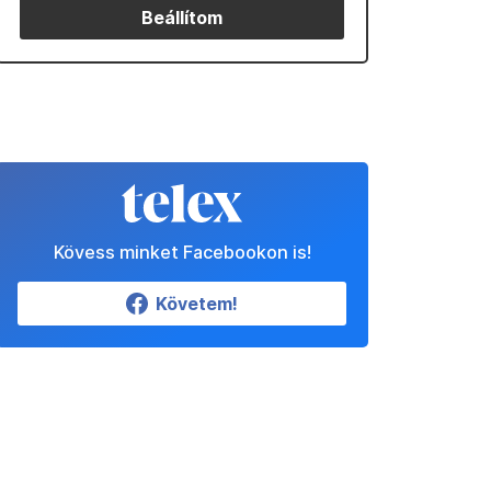
Beállítom
Kövess minket Facebookon is!
Követem!