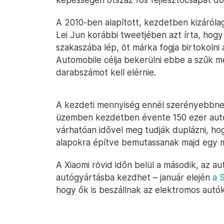
A 2010-ben alapított, kezdetben kizáróla
Lei Jun korábbi tweetjében azt írta, hogy 
szakaszába lép, öt márka fogja birtokolni
Automobile célja bekerülni ebbe a szűk m
darabszámot kell elérnie.
A kezdeti mennyiség ennél szerényebbnek 
üzemben kezdetben évente 150 ezer autó
várhatóan idővel meg tudják duplázni, ho
alapokra építve bemutassanak majd egy m
A Xiaomi rövid időn belül a második, az au
autógyártásba kezdhet – január elején
a 
hogy ők is beszállnak az elektromos autó