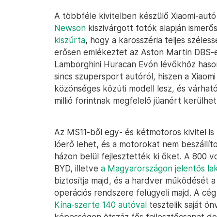
A többféle kivitelben készülő Xiaomi-autó
Newson
kiszivárgott fotók alapján ismerő
kiszúrta
, hogy a karosszéria teljes széles
erősen emlékeztet az Aston Martin DBS-en
Lamborghini Huracan Evón lévőkhöz hason
sincs szupersport autóról, hiszen a Xiaom
közönséges közúti modell lesz, és várható
millió forintnak megfelelő jüanért kerülhe
Az MS11-ből egy- és kétmotoros kivitel i
lóerő lehet, és a motorokat nem beszállíto
házon belül fejlesztették ki őket. A 800 
BYD, illetve
a Magyarországon jelentős lak
biztosítja majd, és a hardver működését a
operációs rendszere felügyeli majd. A cé
Kína-szerte 140 autóval
tesztelik saját ö
képességen ötszáz fős fejlesztőcsapat do