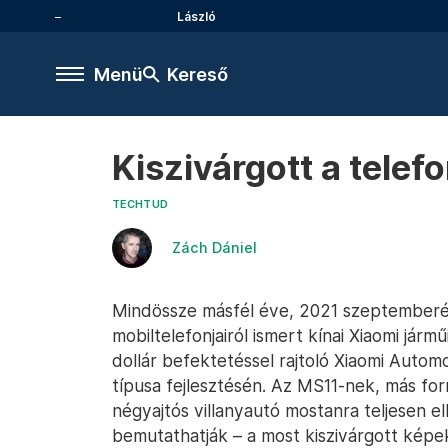
László
Menü
Kereső
Kiszivárgott a telefo
TECHTUD
Zách Dániel
Mindössze másfél éve, 2021 szeptemberéb
mobiltelefonjairól ismert kínai Xiaomi jármű
dollár befektetéssel rajtoló Xiaomi Auto
típusa fejlesztésén. Az MS11-nek, más fo
négyajtós villanyautó mostanra teljesen e
bemutathatják – a most kiszivárgott képek