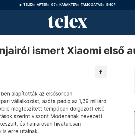
TELEX
AFTER
G7
KARAKTER
TÁMOGATÁS
SHOP
njairól ismert Xiaomi első a
en alapították az elsősorban
ipari vállalkozást, azóta pedig az 1,39 milliárd
mobile megfeszített tempóban dolgozott első
rrások szerint viszont Modenának nevezett
lkészült, és hamarosan hivatalosan
 is erre utalnak.