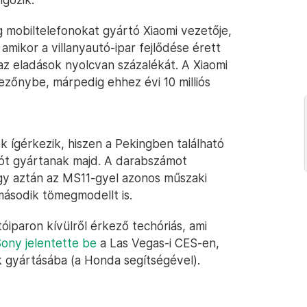
g mobiltelefonokat gyártó Xiaomi vezetője,
amikor a villanyautó-ipar fejlődése érett
 az eladások nyolcvan százalékát. A Xiaomi
ezőnybe, márpedig ehhez évi 10 milliós
ígérkezik, hiszen a Pekingben található
t gyártanak majd. A darabszámot
gy aztán az MS11-gyel azonos műszaki
ásodik tömegmodellt is.
tóiparon kívülről érkező techóriás, ami
Sony jelentette be
a Las Vegas-i CES-en,
k gyártásába (a Honda segítségével).