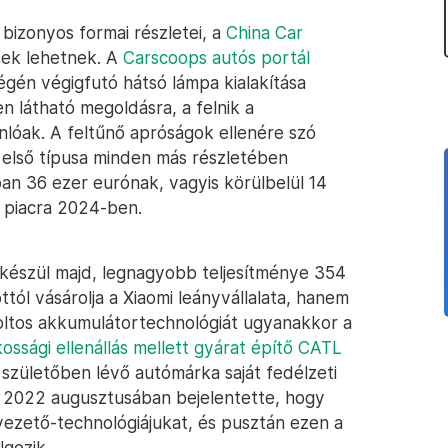
 bizonyos formai részletei, a
China Car
sek lehetnek. A
Carscoops autós portál
ségén végigfutó hátsó lámpa kialakítása
 látható megoldásra, a felnik a
lóak. A feltűnő apróságok ellenére szó
i első típusa minden más részletében
an 36 ezer eurónak, vagyis körülbelül 14
t piacra 2024-ben.
s készül majd, legnagyobb teljesítménye 354
ttól vásárolja a Xiaomi leányvállalata, hanem
voltos akkumulátortechnológiát ugyanakkor a
ossági ellenállás mellett gyárat építő CATL
 születőben lévő autómárka saját fedélzeti
g 2022 augusztusában bejelentette, hogy
nvezető-technológiájukat, és pusztán ezen a
lgozik.