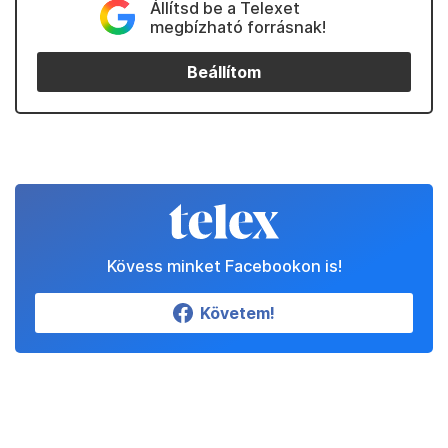
Állítsd be a Telexet
megbízható forrásnak!
Beállítom
Kövess minket Facebookon is!
Követem!