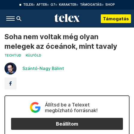
TELEX
AFTER
G7
KARAKTER
TÁMOGATÁS
SHOP
Támogatás
Soha nem voltak még olyan
melegek az óceánok, mint tavaly
TECHTUD
KÜLFÖLD
Szántó-Nagy Bálint
Állítsd be a Telexet
megbízható forrásnak!
Beállítom