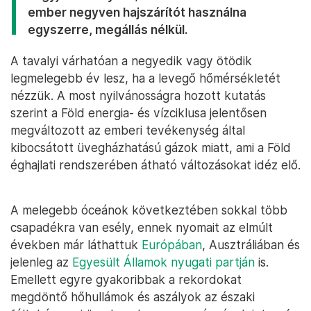
ember negyven hajszárítót használna
egyszerre, megállás nélkül.
A tavalyi várhatóan a negyedik vagy ötödik
legmelegebb év lesz, ha a levegő hőmérsékletét
nézzük. A most nyilvánosságra hozott kutatás
szerint a Föld energia- és vízciklusa jelentősen
megváltozott az emberi tevékenység által
kibocsátott üvegházhatású gázok miatt, ami a Föld
éghajlati rendszerében átható változásokat idéz elő.
A melegebb óceánok következtében sokkal több
csapadékra van esély, ennek nyomait az elmúlt
években már láthattuk
Európában
, Ausztráliában és
jelenleg az
Egyesült Államok nyugati partján
is.
Emellett egyre gyakoribbak a rekordokat
megdöntő hőhullámok és aszályok az északi