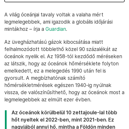
A világ óceánjai tavaly voltak a valaha mért
legmelegebbek, ami igazodik a globális időjárási
mintákhoz – írja a
Guardian
.
Az üvegházhatású gázok kibocsátása miatt
felhalmozódott többlethő közel 90 százalékát az
óceánok nyelik el. Az 1958-tól kezdődő méréseken
az látszik, hogy az óceánok hőmérséklete folyton
emelkedett, ez a melegedés 1990 után fel is
gyorsult. A megbízhatónak számító
hőmérsékletmérések egészen 1940-ig nyúlnak
vissza, de valószínűsíthető, hogy az óceánok most a
legmelegebbek az elmúlt ezer évben.
Az óceánok körülbelül 10 zettajoule-lal több
hőt nyeltek el 2022-ben, mint 2021-ben. Ez
nagyjából annyi hő, mintha a Földön minden