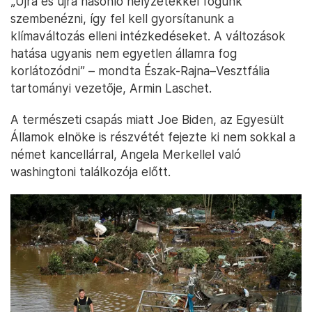
„Újra és újra hasonló helyzetekkel fogunk
szembenézni, így fel kell gyorsítanunk a
klímaváltozás elleni intézkedéseket. A változások
hatása ugyanis nem egyetlen államra fog
korlátozódni” – mondta Észak-Rajna–Vesztfália
tartományi vezetője, Armin Laschet.
A természeti csapás miatt Joe Biden, az Egyesült
Államok elnöke is részvétét fejezte ki nem sokkal a
német kancellárral, Angela Merkellel való
washingtoni találkozója előtt.