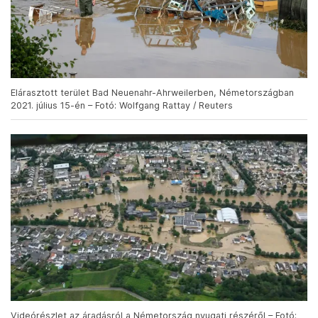
Elárasztott terület Bad Neuenahr-Ahrweilerben, Németországban
2021. július 15-én – Fotó: Wolfgang Rattay / Reuters
Videórészlet az áradásról a Németország nyugati részéről – Fotó: