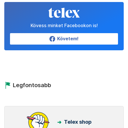
Kövess minket Facebookon is!
Követem!
Legfontosabb
Telex shop