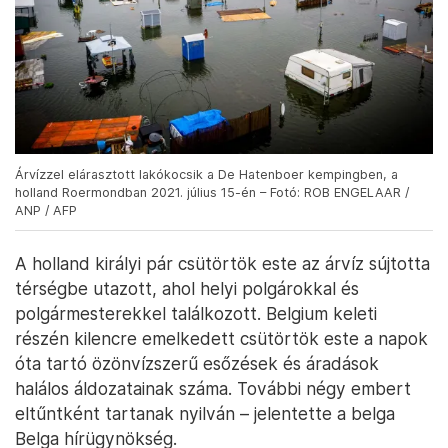
Árvízzel elárasztott lakókocsik a De Hatenboer kempingben, a
holland Roermondban 2021. július 15-én – Fotó: ROB ENGELAAR /
ANP / AFP
A holland királyi pár csütörtök este az árvíz sújtotta
térségbe utazott, ahol helyi polgárokkal és
polgármesterekkel találkozott. Belgium keleti
részén kilencre emelkedett csütörtök este a napok
óta tartó özönvízszerű esőzések és áradások
halálos áldozatainak száma. További négy embert
eltűntként tartanak nyilván – jelentette a belga
Belga hírügynökség.