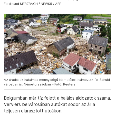
Ferdinand MERZBACH / NEWS5 / AFP
Az áradások hatalmas mennyiségű törmeléket halmoztak fel Schuld
városban is, Németországban – Fotó: Reuters
Belgiumban már tíz felett a halálos áldozatok száma.
Verviers belvárosában autókat sodor az ár a
teljesen elárasztott utcákon.