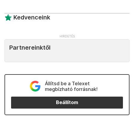
Kedvenceink
Partnereinktől
Állítsd be a Telexet
megbízható forrásnak!
Beállítom