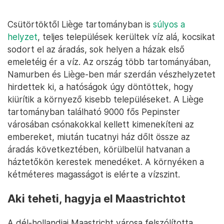
Csütörtöktől Liège tartományban is
súlyos a
helyzet
, teljes települések kerültek víz alá, kocsikat
sodort el az áradás, sok helyen a házak első
emeletéig ér a víz. Az ország több tartományában,
Namurben és Liège-ben már szerdán vészhelyzetet
hirdettek ki, a hatóságok úgy döntöttek, hogy
kiürítik a környező kisebb településeket. A Liège
tartományban található 9000 fős Pepinster
városában csónakokkal kellett kimenekíteni az
embereket, miután tucatnyi ház dőlt össze az
áradás következtében, körülbelül hatvanan a
háztetőkön kerestek menedéket. A környéken a
kétméteres magasságot is elérte a vízszint.
Aki teheti, hagyja el Maastrichtot
A dél-hollandiai Maastricht városa felszólította