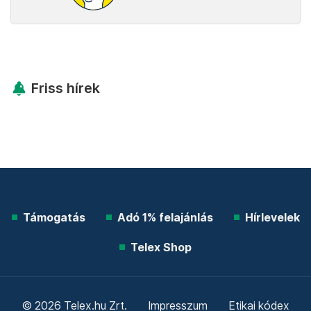
Friss hírek
Támogatás
Adó 1% felajánlás
Hírlevelek
Telex Shop
© 2026 Telex.hu Zrt.
Impresszum
Etikai kódex