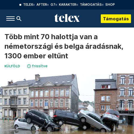
TELEX
AFTER
G7
KARAKTER
TÁMOGATÁS
SHOP
Támogatás
Több mint 70 halottja van a
németországi és belga áradásnak,
1300 ember eltűnt
frissítve
KÜLFÖLD