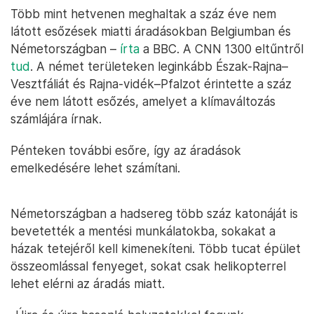
Több mint hetvenen meghaltak a száz éve nem
látott esőzések miatti áradásokban Belgiumban és
Németországban –
írta
a BBC. A CNN 1300 eltűntről
tud
. A német területeken leginkább Észak-Rajna–
Vesztfáliát és Rajna-vidék–Pfalzot érintette a száz
éve nem látott esőzés, amelyet a klímaváltozás
számlájára írnak.
Pénteken további esőre, így az áradások
emelkedésére lehet számítani.
Németországban a hadsereg több száz katonáját is
bevetették a mentési munkálatokba, sokakat a
házak tetejéről kell kimenekíteni. Több tucat épület
összeomlással fenyeget, sokat csak helikopterrel
lehet elérni az áradás miatt.