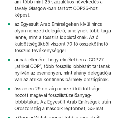
ami több mint 25 százalékos növekedés a
tavaly Glasgow-ban tartott COP26-hoz
képest.
az Egyesült Arab Emírségeken kívül nincs
olyan nemzeti delegáció, amelynek több tagja
lenne, mint a fosszilis lobbistáknak. Az ő
küldöttségükből viszont 70 fő összeköthető
fosszilis tevékenységgel.
annak ellenére, hogy elméletben a COP27
„afrikai COP”, több fosszilis lobbistát tartanak
nyilván az eseményen, mint ahány delegációja
van az afrikai kontinens bármely országának.
összesen 29 ország nemzeti küldöttsége
hozott magával fosszilistüzelőanyag-
lobbistákat. Az Egyesült Arab Emírségek után
Oroszország a második legtöbbet, 33-mat.
a GermanWatch szerint több a regisztrált