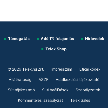
Támogatás
Adó 1% felajánlás
Hírlevelek
Telex Shop
© 2026 Telex.hu Zrt.
Impresszum
Etikai kódex
Átláthatóság
ÁSZF
Adatkezelési tájékoztató
Sütitájékoztató
Süti beállítások
Szabályzatok
Kommentelési szabályzat
Telex Sales