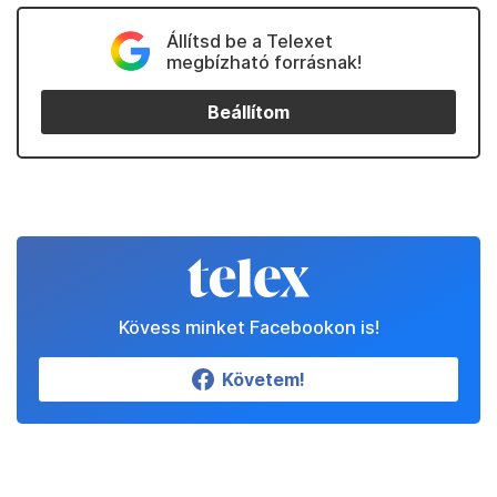
Állítsd be a Telexet
megbízható forrásnak!
Beállítom
Kövess minket Facebookon is!
Követem!