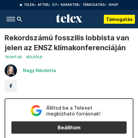
TELEX
AFTER
G7
KARAKTER
TÁMOGATÁS
SHOP
Támogatás
Rekordszámú fosszilis lobbista van
jelen az ENSZ klímakonferenciáján
TECHTUD
KÜLFÖLD
Nagy Nikoletta
Állítsd be a Telexet
megbízható forrásnak!
Beállítom