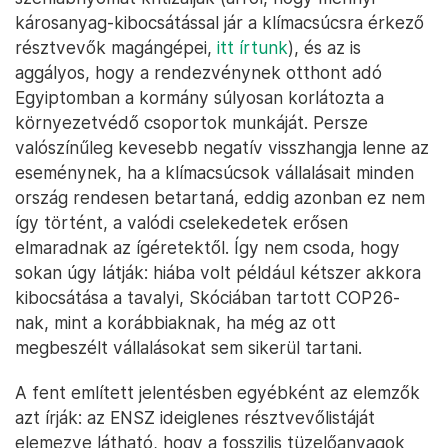
károsanyag-kibocsátással jár a klímacsúcsra érkező
résztvevők magángépei,
itt írtunk
), és az is
aggályos, hogy a rendezvénynek otthont adó
Egyiptomban a kormány súlyosan korlátozta a
környezetvédő csoportok munkáját. Persze
valószínűleg kevesebb negatív visszhangja lenne az
eseménynek, ha a klímacsúcsok vállalásait minden
ország rendesen betartaná, eddig azonban ez nem
így történt, a valódi cselekedetek erősen
elmaradnak az ígéretektől. Így nem csoda, hogy
sokan úgy látják: hiába volt például kétszer akkora
kibocsátása a tavalyi, Skóciában tartott COP26-
nak, mint a korábbiaknak, ha még az ott
megbeszélt vállalásokat sem sikerül tartani.
A fent említett jelentésben egyébként az elemzők
azt írják: az ENSZ ideiglenes résztvevőlistáját
elemezve látható, hogy a fosszilis tüzelőanyagok