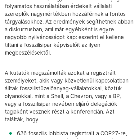
folyamatos használatában érdekelt vállalati
szereplők nagymértékben hozzáférnek a fontos
tárgyalásokhoz. Az eredmények segíthetnek abban
a diskurzusban, ami már egyébként is egyre
nagyobb nyilvánosságot kap: eszerint el kellene
tiltani a fosszilisipar képviselőit az ilyen
megbeszélésektől.
A kutatók megszámolták azokat a regisztrált
személyeket, akik vagy közvetlenül kapcsolatban
álltak fosszilistüzelőanyag-vállalatokkal, köztük
olyanokkal, mint a Shell, a Chevron, vagy a BP,
vagy a fosszilisipar nevében eljáró delegációk
tagjaként vesznek részt a konferencián. Azt
találták, hogy
636 fosszilis lobbista regisztrált a COP27-re,