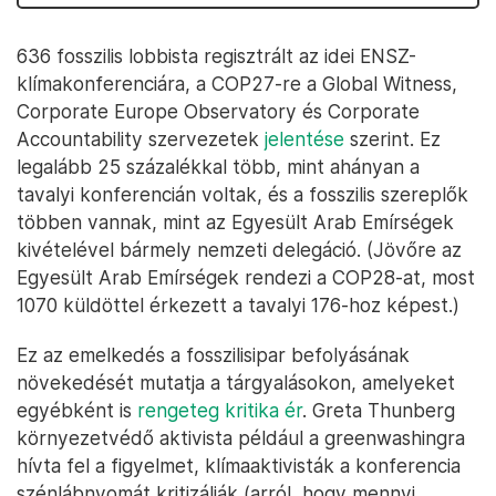
636 fosszilis lobbista regisztrált az idei ENSZ-
klímakonferenciára, a COP27-re a Global Witness,
Corporate Europe Observatory és Corporate
Accountability szervezetek
jelentése
szerint. Ez
legalább 25 százalékkal több, mint ahányan a
tavalyi konferencián voltak, és a fosszilis szereplők
többen vannak, mint az Egyesült Arab Emírségek
kivételével bármely nemzeti delegáció. (Jövőre az
Egyesült Arab Emírségek rendezi a COP28-at, most
1070 küldöttel érkezett a tavalyi 176-hoz képest.)
Ez az emelkedés a fosszilisipar befolyásának
növekedését mutatja a tárgyalásokon, amelyeket
egyébként is
rengeteg kritika ér
. Greta Thunberg
környezetvédő aktivista például a greenwashingra
hívta fel a figyelmet, klímaaktivisták a konferencia
szénlábnyomát kritizálják (arról, hogy mennyi