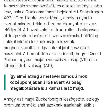
felhasználó szemmozgását, és a teljesítmény is jobb
lesz, hála a Qualcomm most bejelentett Snapdragon
XR2+ Gen 1 lapkakészletének, amely a gyártó
szerint minden tekintetben hatékonyabb lesz az
elődjénél. A hozzá való két kontrollert is alaposan
átdolgozták, a beépített szenzorok miatt állítólag
sokkal inkább lesznek majd a kezünk
meghosszabbításai, így sokkal jobb lesz őket
használni. A bemutatón az is kiderült, hogy a Quest
Próban egyesül majd a virtuális valóság (VR) és a
kiterjesztett valóság (AR),
így elméletileg a metaverzumos álmok
középpontjában álló kevert valóság
megalkotására is alkalmas lesz majd.
Ahogy azt maga Zuckerberg is leszögezte, ez egy
prémium termék, amit azoknak ajánlanak, akik a