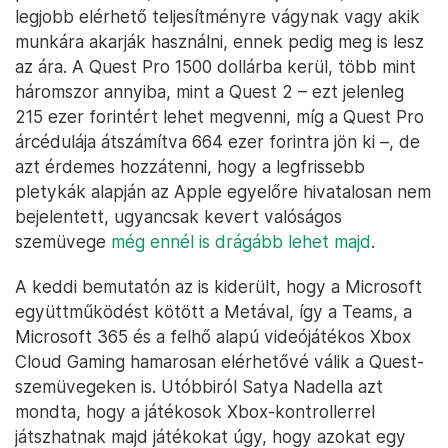
legjobb elérhető teljesítményre vágynak vagy akik
munkára akarják használni, ennek pedig meg is lesz
az ára. A Quest Pro 1500 dollárba kerül, több mint
háromszor annyiba, mint a Quest 2 – ezt jelenleg
215 ezer forintért lehet megvenni, míg a Quest Pro
árcédulája átszámítva 664 ezer forintra jön ki –, de
azt érdemes hozzátenni, hogy a legfrissebb
pletykák alapján az Apple egyelőre hivatalosan nem
bejelentett, ugyancsak kevert valóságos
szemüvege
még ennél is drágább lehet majd
.
A keddi bemutatón az is kiderült, hogy a Microsoft
együttműködést kötött a Metával, így a Teams, a
Microsoft 365 és a felhő alapú videójátékos Xbox
Cloud Gaming hamarosan elérhetővé válik a Quest-
szemüvegeken is. Utóbbiról Satya Nadella azt
mondta, hogy a játékosok Xbox-kontrollerrel
játszhatnak majd játékokat úgy, hogy azokat egy