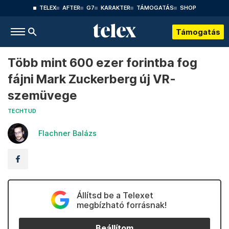
TELEX
AFTER
G7
KARAKTER
TÁMOGATÁS
SHOP
Támogatás
Több mint 600 ezer forintba fog
fájni Mark Zuckerberg új VR-
szemüvege
TECHTUD
Flachner Balázs
Állítsd be a Telexet
megbízható forrásnak!
Beállítom