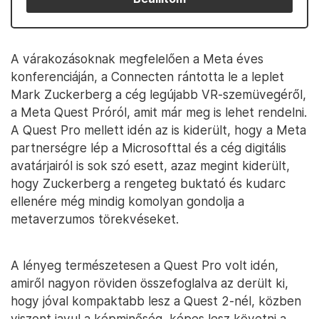
A várakozásoknak megfelelően a Meta éves
konferenciáján, a Connecten rántotta le a leplet
Mark Zuckerberg a cég legújabb VR-szemüvegéről,
a Meta Quest Próról, amit már meg is lehet rendelni.
A Quest Pro mellett idén az is kiderült, hogy a Meta
partnerségre lép a Microsofttal és a cég digitális
avatárjairól is sok szó esett, azaz megint kiderült,
hogy Zuckerberg a rengeteg buktató és kudarc
ellenére még mindig komolyan gondolja a
metaverzumos törekvéseket.
A lényeg természetesen a Quest Pro volt idén,
amiről nagyon röviden összefoglalva az derült ki,
hogy jóval kompaktabb lesz a Quest 2-nél, közben
viszont javul a képminőség, képes lesz követni a