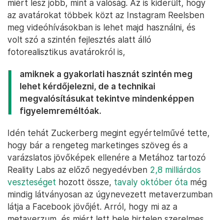
miért lesz jobb, mint a valóság. Az is kiderült, hogy
az avatárokat többek közt az Instagram Reelsben
meg videóhívásokban is lehet majd használni, és
volt szó a szintén fejlesztés alatt álló
fotorealisztikus avatárokról is,
amiknek a gyakorlati hasznát szintén meg
lehet kérdőjelezni, de a technikai
megvalósításukat tekintve mindenképpen
figyelemreméltóak.
Idén tehát Zuckerberg megint egyértelművé tette,
hogy bár a rengeteg marketinges szöveg és a
varázslatos jövőképek ellenére a Metához tartozó
Reality Labs az előző negyedévben
2,8 milliárdos
veszteséget
hozott össze,
tavaly október óta
még
mindig látványosan az úgynevezett metaverzumban
látja a Facebook jövőjét. Arról, hogy mi az a
metaverzum, és miért lett bele hirtelen szerelmes