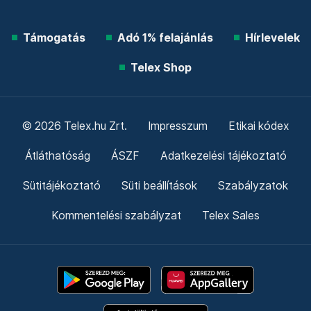
Támogatás
Adó 1% felajánlás
Hírlevelek
Telex Shop
© 2026 Telex.hu Zrt.
Impresszum
Etikai kódex
Átláthatóság
ÁSZF
Adatkezelési tájékoztató
Sütitájékoztató
Süti beállítások
Szabályzatok
Kommentelési szabályzat
Telex Sales