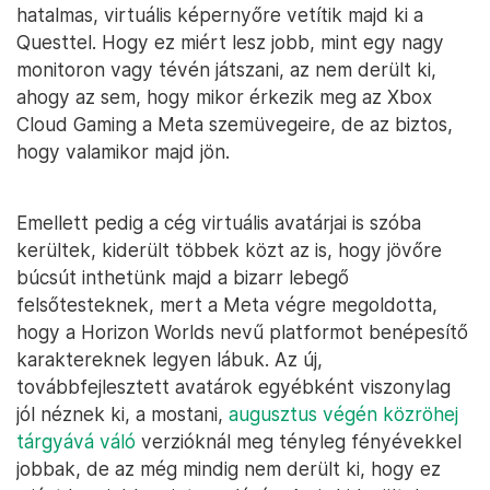
hatalmas, virtuális képernyőre vetítik majd ki a
Questtel. Hogy ez miért lesz jobb, mint egy nagy
monitoron vagy tévén játszani, az nem derült ki,
ahogy az sem, hogy mikor érkezik meg az Xbox
Cloud Gaming a Meta szemüvegeire, de az biztos,
hogy valamikor majd jön.
Emellett pedig a cég virtuális avatárjai is szóba
kerültek, kiderült többek közt az is, hogy jövőre
búcsút inthetünk majd a bizarr lebegő
felsőtesteknek, mert a Meta végre megoldotta,
hogy a Horizon Worlds nevű platformot benépesítő
karaktereknek legyen lábuk. Az új,
továbbfejlesztett avatárok egyébként viszonylag
jól néznek ki, a mostani,
augusztus végén közröhej
tárgyává váló
verzióknál meg tényleg fényévekkel
jobbak, de az még mindig nem derült ki, hogy ez