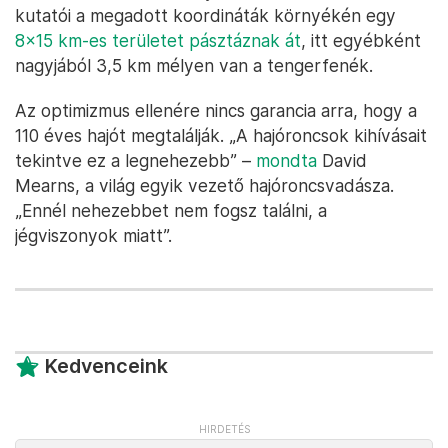
kutatói a megadott koordináták környékén egy
8x15 km-es területet pásztáznak át
, itt egyébként
nagyjából 3,5 km mélyen van a tengerfenék.
Az optimizmus ellenére nincs garancia arra, hogy a
110 éves hajót megtalálják. „A hajóroncsok kihívásait
tekintve ez a legnehezebb” –
mondta
David
Mearns, a világ egyik vezető hajóroncsvadásza.
„Ennél nehezebbet nem fogsz találni, a
jégviszonyok miatt”.
Kedvenceink