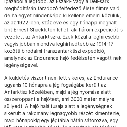
Igazából a legtöbb, az Északi- vagy a Déli-sark
meghódításán fáradozó felfedező élete filmre való,
de ha egyet mindenképp ki kellene emelni közülük,
az az 1922-ben, száz éve és egy hónapja meghalt
brit Ernest Shackleton lehet, aki három expedíciót is
vezetett az Antarktiszra. Ezek közül a leghíresebb,
vagyis jobban mondva leghírhedtebb az 1914-17
közötti birodalmi transzantarktiszi expedíció,
amelynek az Endurance hajó fedélzetén vágott neki
legénységével.
A küldetés viszont nem lett sikeres, az Endurance
ugyanis 10 hónapra a jég fogságába került az
Antarktisz közelében, majd a jég nyomása alatt
összeroppant a hajótest, ami 3000 méter mélyre
süllyedt. A hajó haláltusája alatt a legénységnek
sikerült a rakomány legnagyobb részét kimentenie,
majd hónapokig egy jégtábla hátán sátorozva, egy