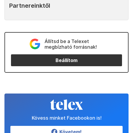
Partnereinktől
Állítsd be a Telexet
megbízható forrásnak!
Beállítom
Kövess minket Facebookon is!
Követem!