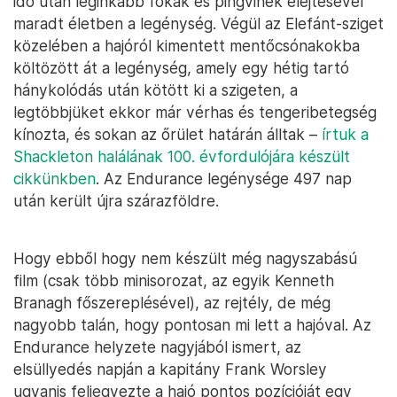
idő után leginkább fókák és pingvinek elejtésével
maradt életben a legénység. Végül az Elefánt-sziget
közelében a hajóról kimentett mentőcsónakokba
költözött át a legénység, amely egy hétig tartó
hánykolódás után kötött ki a szigeten, a
legtöbbjüket ekkor már vérhas és tengeribetegség
kínozta, és sokan az őrület határán álltak –
írtuk a
Shackleton halálának 100. évfordulójára készült
cikkünkben
. Az Endurance legénysége 497 nap
után került újra szárazföldre.
Hogy ebből hogy nem készült még nagyszabású
film (csak több minisorozat, az egyik Kenneth
Branagh főszereplésével), az rejtély, de még
nagyobb talán, hogy pontosan mi lett a hajóval. Az
Endurance helyzete nagyjából ismert, az
elsüllyedés napján a kapitány Frank Worsley
ugyanis feljegyezte a hajó pontos pozícióját egy