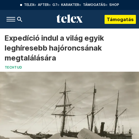
TELEX
AFTER
G7
KARAKTER
TÁMOGATÁS
SHOP
Támogatás
Expedíció indul a világ egyik
leghíresebb hajóroncsának
megtalálására
TECHTUD