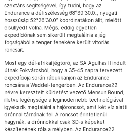
szextáns segítségével, így tudni, hogy az
Endurance a déli szélesség 68°39'30.0„, nyugati
hosszúság 52°26'30.0” koordinátákon állt, mielőtt
elsüllyedt volna. Mégis, eddig egyetlen
expedíciónak sem sikerült megtalálnia a jég
fogságából a tenger fenekére került vitorlás
roncsait.
Most egy dél-afrikai jégtörő, az SA Agulhas II indult
útnak Fokvárosból, hogy a 35-45 napra tervezett
expedíciója során rábukkanjon az Endurance
roncsára a Weddel-tengerben. Az Endurance22
névre keresztelt küldetést vezető Mensun Bound,
illetve legénysége a legmodernebb technológiával
igyekszik megtalálni a hajóroncsot, amit két víz alatti
drónnal tárnának fel. A roncsot érintetlenül
hagynák, a drónnokkal csak 3D-s képeket
készítenének róla a mélyben. Az Endurance22