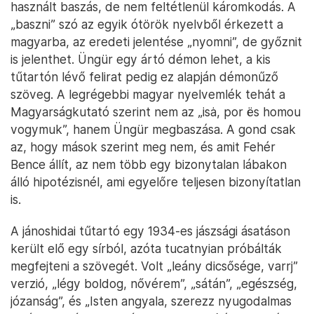
használt baszás, de nem feltétlenül káromkodás. A
„baszni” szó az egyik ótörök nyelvből érkezett a
magyarba, az eredeti jelentése „nyomni”, de győznit
is jelenthet. Üngür egy ártó démon lehet, a kis
tűtartón lévő felirat pedig ez alapján démonűző
szöveg. A legrégebbi magyar nyelvemlék tehát a
Magyarságkutató szerint nem az „isȧ, por ës homou
vogymuk”, hanem Üngür megbaszása. A gond csak
az, hogy mások szerint meg nem, és amit Fehér
Bence állít, az nem több egy bizonytalan lábakon
álló hipotézisnél, ami egyelőre teljesen bizonyítatlan
is.
A jánoshidai tűtartó egy 1934-es jászsági ásatáson
került elő egy sírból, azóta tucatnyian próbálták
megfejteni a szövegét. Volt „leány dicsősége, varrj”
verzió, „légy boldog, nővérem”, „sátán”, „egészség,
józanság”, és „Isten angyala, szerezz nyugodalmas