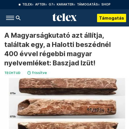
TELEX
AFTER
G7
KARAKTER
TÁMOGATÁS
SHOP
Támogatás
A Magyarságkutató azt állítja,
találtak egy, a Halotti beszédnél
400 évvel régebbi magyar
nyelvemléket: Baszjad Izüt!
frissítve
TECHTUD