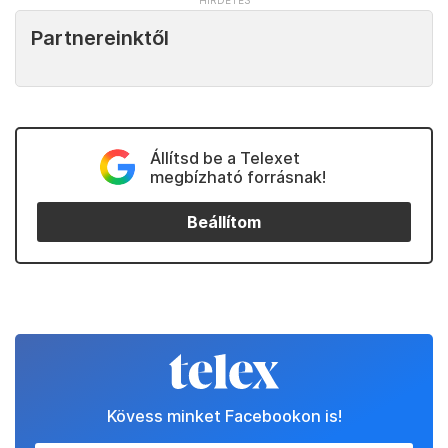
Partnereinktől
Állítsd be a Telexet
megbízható forrásnak!
Beállítom
Kövess minket Facebookon is!