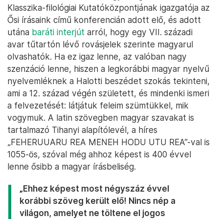
Klasszika-filológiai Kutatóközpontjának igazgatója az
Ősi írásaink című konferencián adott elő, és adott
utána
baráti interjút
arról, hogy egy VII. századi
avar tűtartón lévő rovásjelek szerinte magyarul
olvashatók. Ha ez igaz lenne, az valóban nagy
szenzáció lenne, hiszen a legkorábbi magyar nyelvű
nyelvemléknek a Halotti beszédet szokás tekinteni,
ami a 12. század végén született, és mindenki ismeri
a felvezetését: látjátuk feleim szümtükkel, mik
vogymuk. A latin szövegben magyar szavakat is
tartalmazó Tihanyi alapítólevél, a híres
„FEHERUUARU REA MENEH HODU UTU REA”-val is
1055-ös, szóval még ahhoz képest is 400 évvel
lenne ősibb a magyar írásbeliség.
„Ehhez képest most négyszáz évvel
korábbi szöveg került elő! Nincs nép a
világon, amelyet ne töltene el jogos