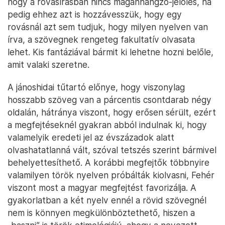
hogy a rovásírásban nincs magánhangzó-jelölés, ha
pedig ehhez azt is hozzávesszük, hogy egy
rovásnál azt sem tudjuk, hogy milyen nyelven van
írva, a szövegnek rengeteg fakultatív olvasata
lehet. Kis fantáziával bármit ki lehetne hozni belőle,
amit valaki szeretne.
A jánoshidai tűtartó előnye, hogy viszonylag
hosszabb szöveg van a párcentis csontdarab négy
oldalán, hátránya viszont, hogy erősen sérült, ezért
a megfejtéseknél gyakran abból indulnak ki, hogy
valamelyik eredeti jel az évszázadok alatt
olvashatatlanná vált, szóval tetszés szerint bármivel
behelyettesíthető. A korábbi megfejtők többnyire
valamilyen török nyelven próbálták kiolvasni, Fehér
viszont most a magyar megfejtést favorizálja. A
gyakorlatban a két nyelv ennél a rövid szövegnél
nem is könnyen megkülönböztethető, hiszen a