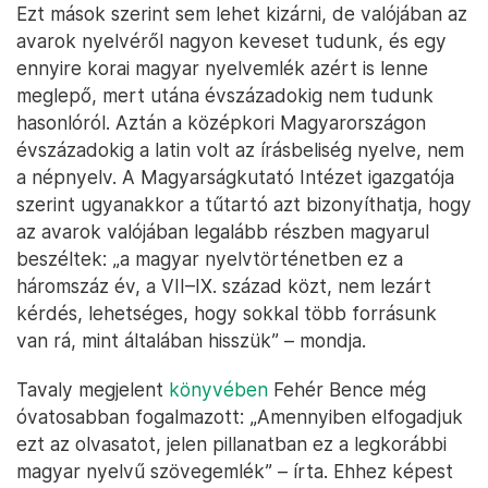
Ezt mások szerint sem lehet kizárni, de valójában az
avarok nyelvéről nagyon keveset tudunk, és egy
ennyire korai magyar nyelvemlék azért is lenne
meglepő, mert utána évszázadokig nem tudunk
hasonlóról. Aztán a középkori Magyarországon
évszázadokig a latin volt az írásbeliség nyelve, nem
a népnyelv. A Magyarságkutató Intézet igazgatója
szerint ugyanakkor a tűtartó azt bizonyíthatja, hogy
az avarok valójában legalább részben magyarul
beszéltek: „a magyar nyelvtörténetben ez a
háromszáz év, a VII–IX. század közt, nem lezárt
kérdés, lehetséges, hogy sokkal több forrásunk
van rá, mint általában hisszük” – mondja.
Tavaly megjelent
könyvében
Fehér Bence még
óvatosabban fogalmazott: „Amennyiben elfogadjuk
ezt az olvasatot, jelen pillanatban ez a legkorábbi
magyar nyelvű szövegemlék” – írta. Ehhez képest