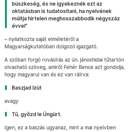
büszkeség, és ne igyekeznék ezt az
oktatásban is tudatosítani, ha nyelvének
múltja hirtelen meghosszabbodik négyszáz
évvel”
– nyilatkozta saját elméletéről a
Magyarságkutatóban dolgozó igazgató.
A szóban forgó rovásírás az ún. jánoshidai tűtartón
olvasható szöveg, amiről Fehér Bence azt gondolja,
hogy magyarul van és ez van ráírva:
Baszjad Izüt
avagy
Tű, győzd le Üngürt.
Igen, ez a baszás ugyanaz, mint a mai nyelvben