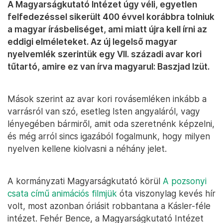
A Magyarságkutató Intézet úgy véli, egyetlen
felfedezéssel sikerült 400 évvel korábbra tolniuk
a magyar írásbeliséget, ami miatt újra kell írni az
eddigi elméleteket. Az új legelső magyar
nyelvemlék szerintük egy VII. századi avar kori
tűtartó, amire ez van írva magyarul: Baszjad Izüt.
Mások szerint az avar kori rovásemléken inkább a
varrásról van szó, esetleg Isten angyaláról, vagy
lényegében bármiről, amit oda szeretnénk képzelni,
és még arról sincs igazából fogalmunk, hogy milyen
nyelven kellene kiolvasni a néhány jelet.
A kormányzati Magyarságkutató körül
A pozsonyi
csata című animációs filmjük
óta viszonylag kevés hír
volt, most azonban óriásit robbantana a Kásler-féle
intézet. Fehér Bence, a Magyarságkutató Intézet