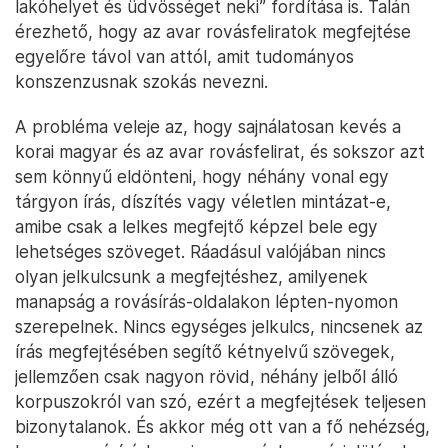
lakóhelyet és üdvösséget neki” fordítása is. Talán
érezhető, hogy az avar rovásfeliratok megfejtése
egyelőre távol van attól, amit tudományos
konszenzusnak szokás nevezni.
A probléma veleje az, hogy sajnálatosan kevés a
korai magyar és az avar rovásfelirat, és sokszor azt
sem könnyű eldönteni, hogy néhány vonal egy
tárgyon írás, díszítés vagy véletlen mintázat-e,
amibe csak a lelkes megfejtő képzel bele egy
lehetséges szöveget. Ráadásul valójában nincs
olyan jelkulcsunk a megfejtéshez, amilyenek
manapság a rovásírás-oldalakon lépten-nyomon
szerepelnek. Nincs egységes jelkulcs, nincsenek az
írás megfejtésében segítő kétnyelvű szövegek,
jellemzően csak nagyon rövid, néhány jelből álló
korpuszokról van szó, ezért a megfejtések teljesen
bizonytalanok. És akkor még ott van a fő nehézség,