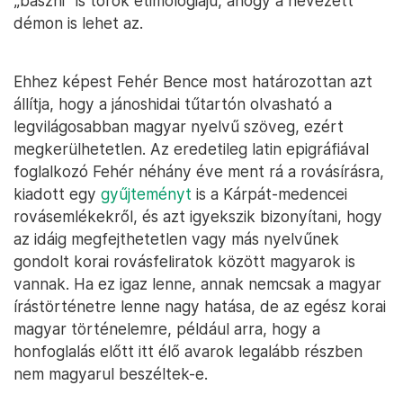
„baszni” is török etimológiájú, ahogy a nevezett
démon is lehet az.
Ehhez képest Fehér Bence most határozottan azt
állítja, hogy a jánoshidai tűtartón olvasható a
legvilágosabban magyar nyelvű szöveg, ezért
megkerülhetetlen. Az eredetileg latin epigráfiával
foglalkozó Fehér néhány éve ment rá a rovásírásra,
kiadott egy
gyűjteményt
is a Kárpát-medencei
rovásemlékekről, és azt igyekszik bizonyítani, hogy
az idáig megfejthetetlen vagy más nyelvűnek
gondolt korai rovásfeliratok között magyarok is
vannak. Ha ez igaz lenne, annak nemcsak a magyar
írástörténetre lenne nagy hatása, de az egész korai
magyar történelemre, például arra, hogy a
honfoglalás előtt itt élő avarok legalább részben
nem magyarul beszéltek-e.