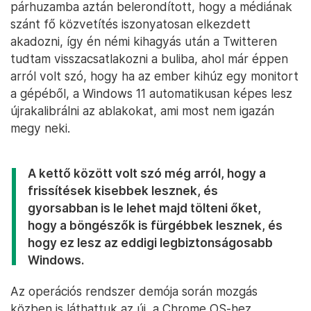
párhuzamba aztán belerondított, hogy a médiának
szánt fő közvetítés iszonyatosan elkezdett
akadozni, így én némi kihagyás után a Twitteren
tudtam visszacsatlakozni a buliba, ahol már éppen
arról volt szó, hogy ha az ember kihúz egy monitort
a gépéből, a Windows 11 automatikusan képes lesz
újrakalibrálni az ablakokat, ami most nem igazán
megy neki.
A kettő között volt szó még arról, hogy a
frissítések kisebbek lesznek, és
gyorsabban is le lehet majd tölteni őket,
hogy a böngészők is fürgébbek lesznek, és
hogy ez lesz az eddigi legbiztonságosabb
Windows.
Az operációs rendszer demója során mozgás
közben is láthattuk az új, a Chrome OS-hez