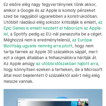
Ez elsőre elég nagy fegyverténynek tűnik akkor,
amikor a Google és az Apple is komoly pénzeket
szed be nagyjából ugyanebben a konstrukcióban.
Utóbbit ráadásul elég sokszor kritizálják is emiatt,
az
Epic Games is emiatt kezdett el háborúzni az Apple-
lel
, a Spotify pedig az EU-nál panaszolta be a céget.
Méghozzá nem is eredménytelenül,
az Európai
Bizottság ugyanis nemrég arra jutott
, hogy nem
tartja fairnek az Apple 30 százalékos sápját, mert
ezt a cégek általában a felhasználókra hárítják át.
Az Apple amúgy
az utóbbi időszakban hajlott arra
,
hogy könnyítsen ezeken a terheken, de a Microsoft
által most bejelentett 0 százaléktól azért még elég
messze vannak.