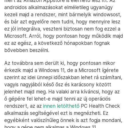
mert az Amazon Appstore is elérhető lesz itt. Az
androidos alkalmazásokat elméletileg ugyanúgy
kezeli majd a rendszer, mint bármelyik windowsost,
és bár azt egyelőre nem tudni, hogy mennyire lesz
ez jól integrálva, veszteni biztosan nem fog ezzel a
Microsoft. Arról, hogy pontosan hogy működik majd
ez az egész, a következő hónapokban fognak
bővebben beszélni.
Az továbbra sem derült ki, hogy pontosan mikor
érkezik majd a Windows 11, de a Microsoft ígérete
szerint az idei ünnepi időszakban lehet rá számítani,
vagyis nagyjából késő ősz és karácsony között
jelenhet majd meg. Ha valaki arra kíváncsi, hogy az
ő gépére fel lehet-e majd tenni az új operációs
rendszert, az az
innen letölthető
PC Health Check
alkalmazás segítségével ezt is megnézheti. Ez
egyébként valószínűleg önnek is azt fogja mondani,
hogy a gépe nem alkalmas a Windows 11