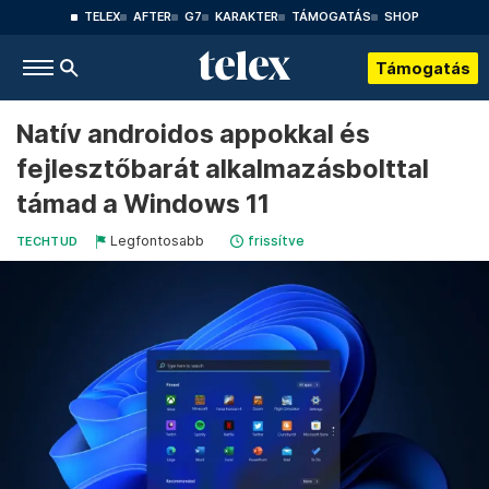
TELEX
AFTER
G7
KARAKTER
TÁMOGATÁS
SHOP
Támogatás
Natív androidos appokkal és
fejlesztőbarát alkalmazásbolttal
támad a Windows 11
Legfontosabb
frissítve
TECHTUD