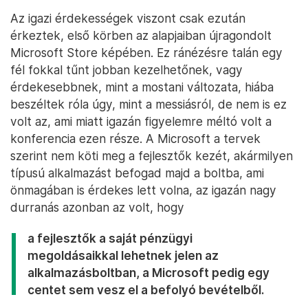
Az igazi érdekességek viszont csak ezután
érkeztek, első körben az alapjaiban újragondolt
Microsoft Store képében. Ez ránézésre talán egy
fél fokkal tűnt jobban kezelhetőnek, vagy
érdekesebbnek, mint a mostani változata, hiába
beszéltek róla úgy, mint a messiásról, de nem is ez
volt az, ami miatt igazán figyelemre méltó volt a
konferencia ezen része. A Microsoft a tervek
szerint nem köti meg a fejlesztők kezét, akármilyen
típusú alkalmazást befogad majd a boltba, ami
önmagában is érdekes lett volna, az igazán nagy
durranás azonban az volt, hogy
a fejlesztők a saját pénzügyi
megoldásaikkal lehetnek jelen az
alkalmazásboltban, a Microsoft pedig egy
centet sem vesz el a befolyó bevételből.