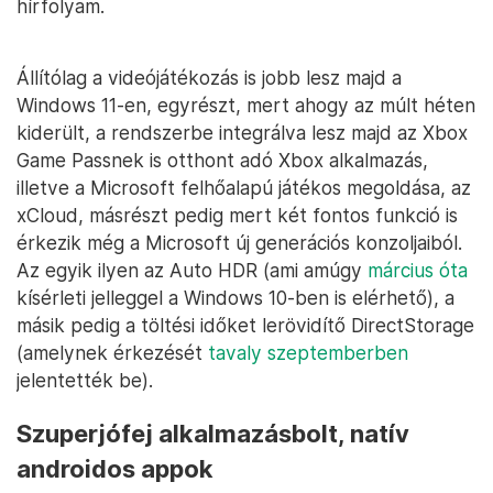
hírfolyam.
Állítólag a videójátékozás is jobb lesz majd a
Windows 11-en, egyrészt, mert ahogy az múlt héten
kiderült, a rendszerbe integrálva lesz majd az Xbox
Game Passnek is otthont adó Xbox alkalmazás,
illetve a Microsoft felhőalapú játékos megoldása, az
xCloud, másrészt pedig mert két fontos funkció is
érkezik még a Microsoft új generációs konzoljaiból.
Az egyik ilyen az Auto HDR (ami amúgy
március óta
kísérleti jelleggel a Windows 10-ben is elérhető), a
másik pedig a töltési időket lerövidítő DirectStorage
(amelynek érkezését
tavaly szeptemberben
jelentették be).
Szuperjófej alkalmazásbolt, natív
androidos appok