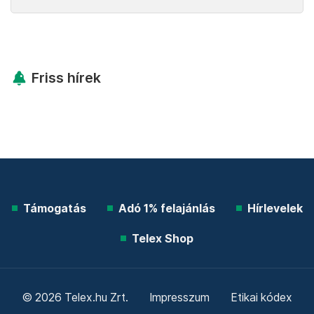
Friss hírek
Támogatás
Adó 1% felajánlás
Hírlevelek
Telex Shop
© 2026 Telex.hu Zrt.
Impresszum
Etikai kódex