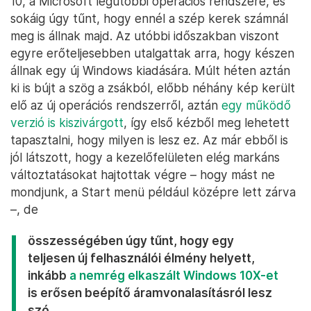
10, a Microsoft legutóbbi operációs rendszere, és
sokáig úgy tűnt, hogy ennél a szép kerek számnál
meg is állnak majd. Az utóbbi időszakban viszont
egyre erőteljesebben utalgattak arra, hogy készen
állnak egy új Windows kiadására. Múlt héten aztán
ki is bújt a szög a zsákból, előbb néhány kép került
elő az új operációs rendszerről, aztán
egy működő
verzió is kiszivárgott
, így első kézből meg lehetett
tapasztalni, hogy milyen is lesz ez. Az már ebből is
jól látszott, hogy a kezelőfelületen elég markáns
változtatásokat hajtottak végre – hogy mást ne
mondjunk, a Start menü például középre lett zárva
–, de
összességében úgy tűnt, hogy egy
teljesen új felhasználói élmény helyett,
inkább
a nemrég elkaszált Windows 10X-et
is erősen beépítő áramvonalasításról lesz
szó.