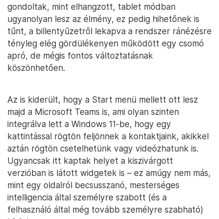
gondoltak, mint elhangzott, tablet módban
ugyanolyan lesz az élmény, ez pedig hihetőnek is
tűnt, a billentyűzetről lekapva a rendszer ránézésre
tényleg elég gördülékenyen működött egy csomó
apró, de mégis fontos változtatásnak
köszönhetően.
Az is kiderült, hogy a Start menü mellett ott lesz
majd a Microsoft Teams is, ami olyan szinten
integrálva lett a Windows 11-be, hogy egy
kattintással rögtön feljönnek a kontaktjaink, akikkel
aztán rögtön csetelhetünk vagy videózhatunk is.
Ugyancsak itt kaptak helyet a kiszivárgott
verzióban is látott widgetek is – ez amúgy nem más,
mint egy oldalról becsusszanó, mesterséges
intelligencia által személyre szabott (és a
felhasználó által még tovább személyre szabható)