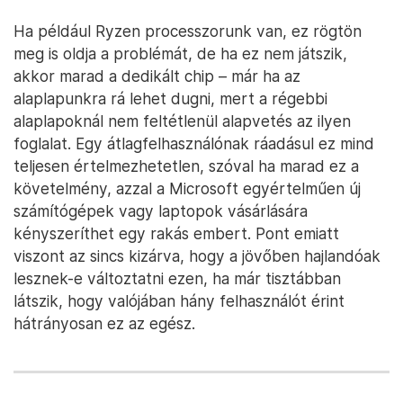
Ha például Ryzen processzorunk van, ez rögtön
meg is oldja a problémát, de ha ez nem játszik,
akkor marad a dedikált chip – már ha az
alaplapunkra rá lehet dugni, mert a régebbi
alaplapoknál nem feltétlenül alapvetés az ilyen
foglalat. Egy átlagfelhasználónak ráadásul ez mind
teljesen értelmezhetetlen, szóval ha marad ez a
követelmény, azzal a Microsoft egyértelműen új
számítógépek vagy laptopok vásárlására
kényszeríthet egy rakás embert. Pont emiatt
viszont az sincs kizárva, hogy a jövőben hajlandóak
lesznek-e változtatni ezen, ha már tisztábban
látszik, hogy valójában hány felhasználót érint
hátrányosan ez az egész.