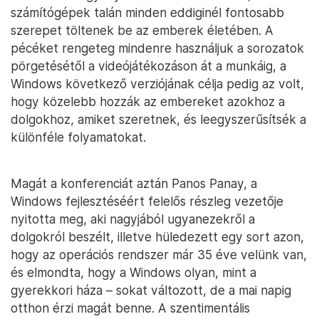
számítógépek talán minden eddiginél fontosabb
szerepet töltenek be az emberek életében. A
pécéket rengeteg mindenre használjuk a sorozatok
pörgetésétől a videójátékozáson át a munkáig, a
Windows következő verziójának célja pedig az volt,
hogy közelebb hozzák az embereket azokhoz a
dolgokhoz, amiket szeretnek, és leegyszerűsítsék a
különféle folyamatokat.
Magát a konferenciát aztán Panos Panay, a
Windows fejlesztéséért felelős részleg vezetője
nyitotta meg, aki nagyjából ugyanezekről a
dolgokról beszélt, illetve hüledezett egy sort azon,
hogy az operációs rendszer már 35 éve velünk van,
és elmondta, hogy a Windows olyan, mint a
gyerekkori háza – sokat változott, de a mai napig
otthon érzi magát benne. A szentimentális