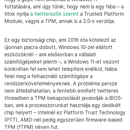
futtatására, ami úgy tűnik, hogy nem is egy hiba – a
titok nyitja
a twitterezők szerint
a Trusted Platform
Module, vagyis a TPM, annak is a 2.0-s verziója.
Ez egy biztonsági chip, ami 2016 óta kötelező az
újonnan piacra dobott, Windows 10-zel ellátott
eszközöknél – ami elsősorban a vállalati
számítógépeket jelenti –, a Windows 11-et viszont
konkrétan fel sem lehet telepíteni enélkül, hiába
felel meg a felhasználó számítógépe a
rendszerkövetelményeknek. A probléma persze
nem áthidalhatatlan, a fentebb említett twitteres
threadben a TPM bekapcsolását javasolják a BIOS-
ban, ami a processzorunkat használja egy dedikált
chip helyett – Intelnél ez Platform Trust Technology
(PTT), AMD-nél pedig egyszerűen firmware-based
TPM (fTPM) néven fut.