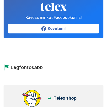
Kövess minket Facebookon is!
Követem!
Legfontosabb
Telex shop