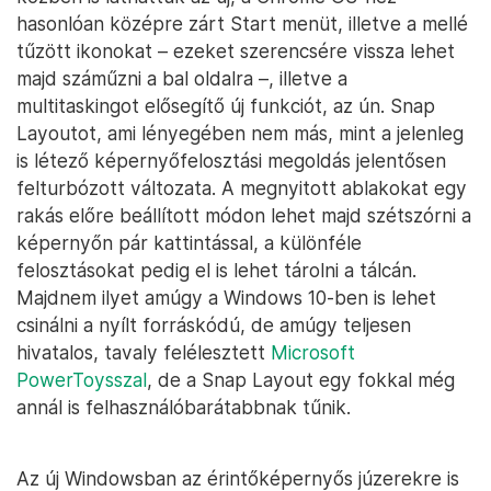
hasonlóan középre zárt Start menüt, illetve a mellé
tűzött ikonokat – ezeket szerencsére vissza lehet
majd száműzni a bal oldalra –, illetve a
multitaskingot elősegítő új funkciót, az ún. Snap
Layoutot, ami lényegében nem más, mint a jelenleg
is létező képernyőfelosztási megoldás jelentősen
felturbózott változata. A megnyitott ablakokat egy
rakás előre beállított módon lehet majd szétszórni a
képernyőn pár kattintással, a különféle
felosztásokat pedig el is lehet tárolni a tálcán.
Majdnem ilyet amúgy a Windows 10-ben is lehet
csinálni a nyílt forráskódú, de amúgy teljesen
hivatalos, tavaly felélesztett
Microsoft
PowerToysszal
, de a Snap Layout egy fokkal még
annál is felhasználóbarátabbnak tűnik.
Az új Windowsban az érintőképernyős júzerekre is