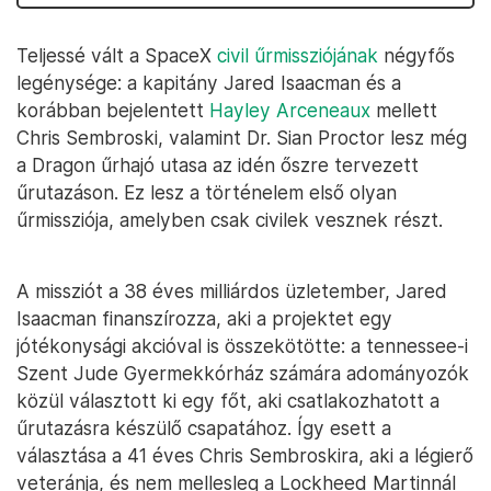
Teljessé vált a SpaceX
civil űrmissziójának
négyfős
legénysége: a kapitány Jared Isaacman és a
korábban bejelentett
Hayley Arceneaux
mellett
Chris Sembroski, valamint Dr. Sian Proctor lesz még
a Dragon űrhajó utasa az idén őszre tervezett
űrutazáson. Ez lesz a történelem első olyan
űrmissziója, amelyben csak civilek vesznek részt.
A missziót a 38 éves milliárdos üzletember, Jared
Isaacman finanszírozza, aki a projektet egy
jótékonysági akcióval is összekötötte: a tennessee-i
Szent Jude Gyermekkórház számára adományozók
közül választott ki egy főt, aki csatlakozhatott a
űrutazásra készülő csapatához. Így esett a
választása a 41 éves Chris Sembroskira, aki a légierő
veteránja, és nem mellesleg a Lockheed Martinnál