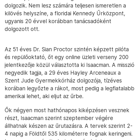
dolgozik. Nem lesz számára teljesen ismeretlen a
kilövés helyszíne, a floridai Kennedy Űrközpont,
ugyanis 20 évvel korábban tanácsadóként
dolgozott ott.
Az 51 éves Dr. Sian Proctor szintén képzett pilóta
és repülőoktató, őt egy online üzleti verseny 200
jelentkezője közül választotta ki Isaacman. A misszió
negyedik tagja, a 29 éves Hayley Arceneaux a
Szent Jude Gyermekkórház dolgozója, tízéves
korában legyőzte a rákot, most pedig a legfiatalabb
amerikai lehet, aki eljut az űrbe.
Ők négyen most hathónapos kiképzésen vesznek
részt, Isaacman szerint szeptember végére
állhatnak készen az űrutazásra. A tervek szerint 2-
4 napig a Földtől 535 kilométerre fognak keringeni.