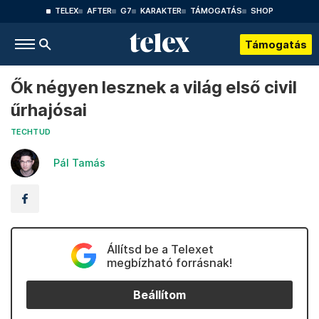
TELEX
AFTER
G7
KARAKTER
TÁMOGATÁS
SHOP
Támogatás
Ők négyen lesznek a világ első civil
űrhajósai
TECHTUD
Pál Tamás
Állítsd be a Telexet
megbízható forrásnak!
Beállítom