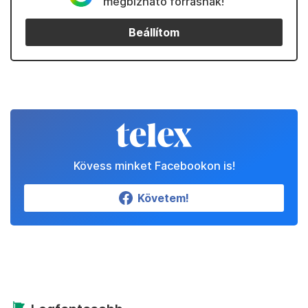
megbízható forrásnak!
Beállítom
Kövess minket Facebookon is!
Követem!