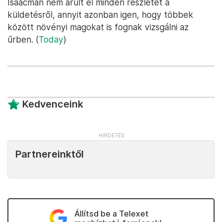
Isaacman nem árult el minden részletet a
küldetésről, annyit azonban igen, hogy többek
között növényi magokat is fognak vizsgálni az
űrben. (
Today
)
Kedvenceink
Partnereinktől
Állítsd be a Telexet