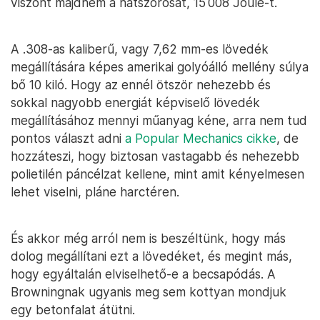
viszont majdnem a hatszorosát, 15 008 Joule-t.
A .308-as kaliberű, vagy 7,62 mm-es lövedék
megállítására képes amerikai golyóálló mellény súlya
bő 10 kiló. Hogy az ennél ötször nehezebb és
sokkal nagyobb energiát képviselő lövedék
megállításához mennyi műanyag kéne, arra nem tud
pontos választ adni
a Popular Mechanics cikke
, de
hozzáteszi, hogy biztosan vastagabb és nehezebb
polietilén páncélzat kellene, mint amit kényelmesen
lehet viselni, pláne harctéren.
És akkor még arról nem is beszéltünk, hogy más
dolog megállítani ezt a lövedéket, és megint más,
hogy egyáltalán elviselhető-e a becsapódás. A
Browningnak ugyanis meg sem kottyan mondjuk
egy betonfalat átütni.