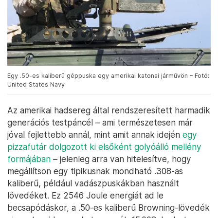
Egy .50-es kaliberű géppuska egy amerikai katonai járművön – Fotó:
United States Navy
Az amerikai hadsereg által rendszeresített harmadik
generációs testpáncél – ami természetesen már
jóval fejlettebb annál, mint amit annak idején
egy
pizzafutár dolgozott ki elsőként golyóálló mellény
formájában
– jelenleg arra van hitelesítve, hogy
megállítson egy tipikusnak mondható .308-as
kaliberű, például vadászpuskákban használt
lövedéket. Ez 2546 Joule energiát ad le
becsapódáskor, a .50-es kaliberű Browning-lövedék