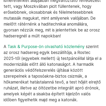
ismereteinket alapjaiban megváltoztató felfedezést
tett, vagy Moszkvában picit füllentenek, hogy
erősebbnek, okosabbnak és félelmetesebbnek
mutassák magukat, mint amilyenek valójában. De
mielőtt rátérnénk a haditechnikai anomáliára,
gyorsan nézzük meg, mit is jelentettek be az orosz
hadseregnél a múlt napokban!
A
Task & Purpose-ön olvasható közlemény
szerint
az orosz hadsereg egyik beszállítója, a Rostec
2025-től (egyebek mellett) új testpáncéllal látja el a
modernizálás előtt álló katonaságot. A harmadik
generációs védőfelszerelés újításai között
szerepelnek a taposóakna-biztos csizmák, a
hőkamerékat hatástalanná tevő, a test hőjét elrejtő
ruházat, illetve az öltözetbe integrált apró drónok,
amelyek képét a sisakba épített kijelzőn valós
időben figyelhetik majd meg a katonák.