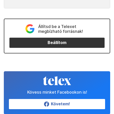
Állítsd be a Telexet
megbízható forrásnak!
Beállítom
Kövess minket Facebookon is!
Követem!