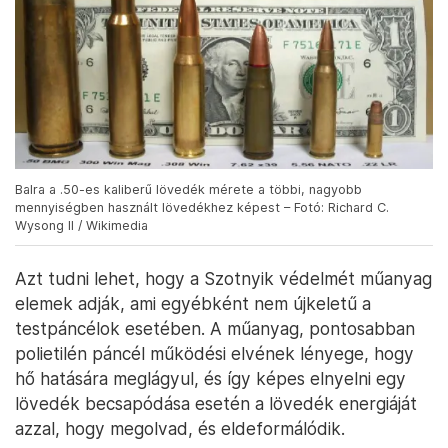
Balra a .50-es kaliberű lövedék mérete a többi, nagyobb
mennyiségben használt lövedékhez képest – Fotó: Richard C.
Wysong II / Wikimedia
Azt tudni lehet, hogy a Szotnyik védelmét műanyag
elemek adják, ami egyébként nem újkeletű a
testpáncélok esetében. A műanyag, pontosabban
polietilén páncél működési elvének lényege, hogy
hő hatására meglágyul, és így képes elnyelni egy
lövedék becsapódása esetén a lövedék energiáját
azzal, hogy megolvad, és eldeformálódik.