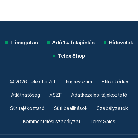
Támogatás
Adó 1% felajánlás
Hírlevelek
Telex Shop
© 2026 Telex.hu Zrt.
Impresszum
Etikai kódex
Átláthatóság
ÁSZF
Adatkezelési tájékoztató
Sütitájékoztató
Süti beállítások
Szabályzatok
Kommentelési szabályzat
Telex Sales