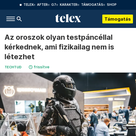
TELEX
AFTER
G7
KARAKTER
TÁMOGATÁS
SHOP
Támogatás
Az oroszok olyan testpáncéllal
kérkednek, ami fizikailag nem is
létezhet
frissítve
TECHTUD