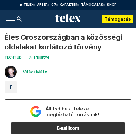
TELEX
AFTER
G7
KARAKTER
TÁMOGATÁS
SHOP
Támogatás
Éles Oroszországban a közösségi
oldalakat korlátozó törvény
frissítve
TECHTUD
Világi Máté
Állítsd be a Telexet
megbízható forrásnak!
Beállítom