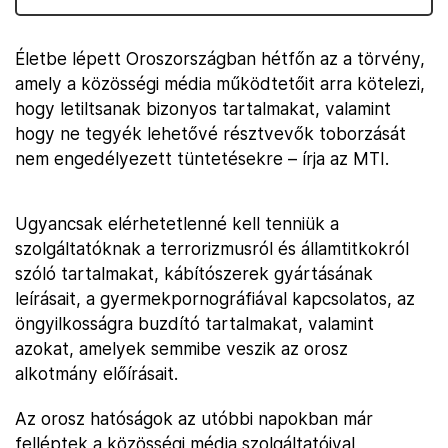
Életbe lépett Oroszországban hétfőn az a törvény,
amely a közösségi média működtetőit arra kötelezi,
hogy letiltsanak bizonyos tartalmakat, valamint
hogy ne tegyék lehetővé résztvevők toborzását
nem engedélyezett tüntetésekre – írja az MTI.
Ugyancsak elérhetetlenné kell tenniük a
szolgáltatóknak a terrorizmusról és államtitkokról
szóló tartalmakat, kábítószerek gyártásának
leírásait, a gyermekpornográfiával kapcsolatos, az
öngyilkosságra buzdító tartalmakat, valamint
azokat, amelyek semmibe veszik az orosz
alkotmány előírásait.
Az orosz hatóságok az utóbbi napokban már
felléptek a közösségi média szolgáltatóival