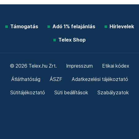
Támogatás
Adó 1% felajánlás
Hírlevelek
Telex Shop
© 2026 Telex.hu Zrt.
Impresszum
Etikai kódex
Átláthatóság
ÁSZF
Adatkezelési tájékoztató
Sütitájékoztató
Süti beállítások
Szabályzatok
Kommentelési szabályzat
Telex Sales