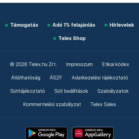
Támogatás
Adó 1% felajánlás
Hírlevelek
Telex Shop
© 2026 Telex.hu Zrt.
Impresszum
Etikai kódex
Átláthatóság
ÁSZF
Adatkezelési tájékoztató
Sütitájékoztató
Süti beállítások
Szabályzatok
Kommentelési szabályzat
Telex Sales