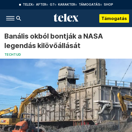
TELEX
AFTER
G7
KARAKTER
TÁMOGATÁS
SHOP
Támogatás
Banális okból bontják a NASA
legendás kilövőállását
TECHTUD