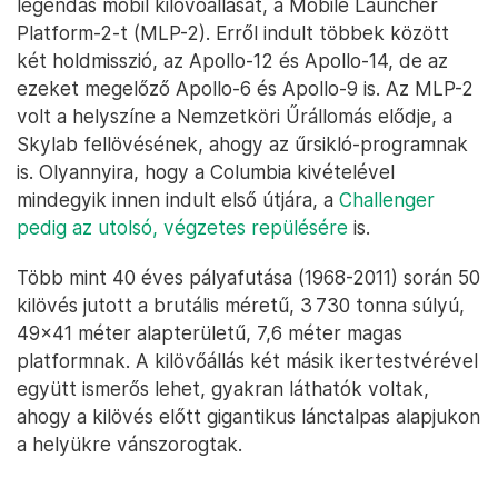
legendás mobil kilövőállását, a Mobile Launcher
Platform-2-t (MLP-2). Erről indult többek között
két holdmisszió, az Apollo-12 és Apollo-14, de az
ezeket megelőző Apollo-6 és Apollo-9 is. Az MLP-2
volt a helyszíne a Nemzetköri Űrállomás elődje, a
Skylab fellövésének, ahogy az űrsikló-programnak
is. Olyannyira, hogy a Columbia kivételével
mindegyik innen indult első útjára, a
Challenger
pedig az utolsó, végzetes repülésére
is.
Több mint 40 éves pályafutása (1968-2011) során 50
kilövés jutott a brutális méretű, 3 730 tonna súlyú,
49x41 méter alapterületű, 7,6 méter magas
platformnak. A kilövőállás két másik ikertestvérével
együtt ismerős lehet, gyakran láthatók voltak,
ahogy a kilövés előtt gigantikus lánctalpas alapjukon
a helyükre vánszorogtak.