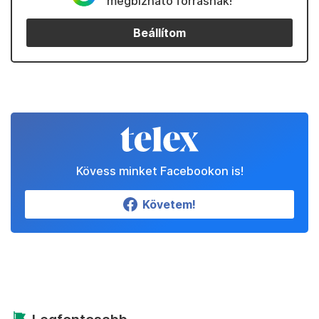
megbízható forrásnak!
Beállítom
Kövess minket Facebookon is!
Követem!