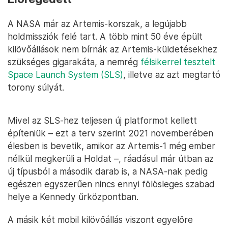
A NASA már az Artemis-korszak, a legújabb
holdmissziók felé tart. A több mint 50 éve épült
kilövőállások nem bírnák az Artemis-küldetésekhez
szükséges gigarakáta, a nemrég
félsikerrel tesztelt
Space Launch System (SLS)
, illetve az azt megtartó
torony súlyát.
Mivel az SLS-hez teljesen új platformot kellett
építeniük – ezt a terv szerint 2021 novemberében
élesben is bevetik, amikor az Artemis-1 még ember
nélkül megkerüli a Holdat –, ráadásul már útban az
új típusból a második darab is, a NASA-nak pedig
egészen egyszerűen nincs ennyi fölösleges szabad
helye a Kennedy űrközpontban.
A másik két mobil kilövőállás viszont egyelőre