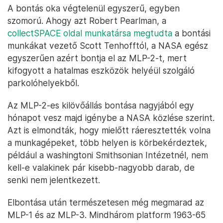
A bontás oka végtelenül egyszerű, egyben
szomorú. Ahogy azt Robert Pearlman, a
collectSPACE oldal munkatársa megtudta
a bontási
munkákat vezető Scott Tenhofftól, a NASA egész
egyszerűen azért bontja el az MLP-2-t, mert
kifogyott a hatalmas eszközök helyéül szolgáló
parkolóhelyekből.
Az MLP-2-es kilövőállás bontása nagyjából egy
hónapot vesz majd igénybe a NASA közlése szerint.
Azt is elmondták, hogy mielőtt ráeresztették volna
a munkagépeket, több helyen is körbekérdeztek,
például a washingtoni Smithsonian Intézetnél, nem
kell-e valakinek pár kisebb-nagyobb darab, de
senki nem jelentkezett.
Elbontása után természetesen még megmarad az
MLP-1 és az MLP-3. Mindhárom platform 1963-65