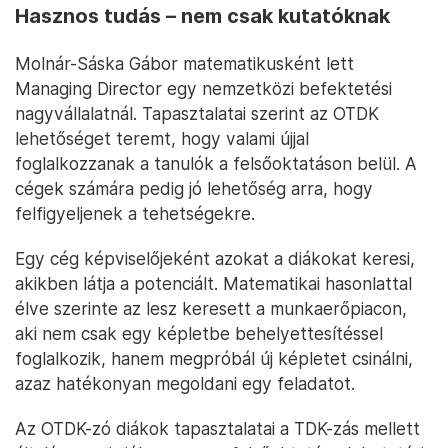
Hasznos tudás – nem csak kutatóknak
Molnár-Sáska Gábor matematikusként lett
Managing Director egy nemzetközi befektetési
nagyvállalatnál. Tapasztalatai szerint az OTDK
lehetőséget teremt, hogy valami újjal
foglalkozzanak a tanulók a felsőoktatáson belül. A
cégek számára pedig jó lehetőség arra, hogy
felfigyeljenek a tehetségekre.
Egy cég képviselőjeként azokat a diákokat keresi,
akikben látja a potenciált. Matematikai hasonlattal
élve szerinte az lesz keresett a munkaerőpiacon,
aki nem csak egy képletbe behelyettesítéssel
foglalkozik, hanem megpróbál új képletet csinálni,
azaz hatékonyan megoldani egy feladatot.
Az OTDK-zó diákok tapasztalatai a TDK-zás mellett