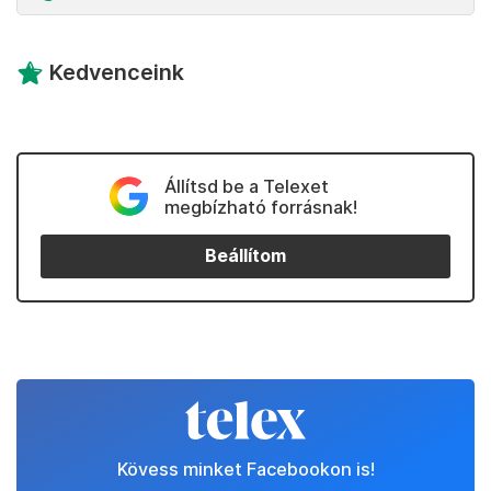
Kedvenceink
Állítsd be a Telexet
megbízható forrásnak!
Beállítom
Kövess minket Facebookon is!