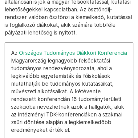
általánosan is jók a magyar felsőoktatással, kutatási
lehetőségekkel kapcsolatban. Az ösztöndíj-
rendszer valóban ösztönzi a kiemelkedő, kutatással
is foglalkozó diákokat, akik számára többféle
pályázati lehetőség is nyitott.
Az
Országos Tudományos Diákköri Konferencia
Magyarország legnagyobb felsőoktatási
tudományos rendezvénysorozata, ahol a
legkiválóbb egyetemisták és főiskolások
mutathatják be tudományos kutatásaikat,
művészeti alkotásaikat. A kétévente
rendezett konferencián 16 tudományterületi
szekcióba nevezhetnek azok a hallgatók, akik
az intézményi TDK-konferenciákon a szakmai
zsűri döntése alapján a legkiemelkedőbb
eredményeket érték el.