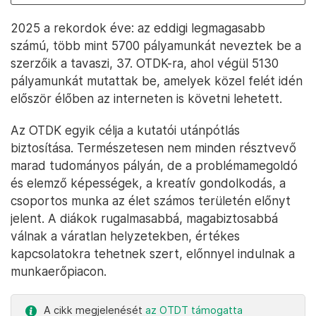
2025 a rekordok éve: az eddigi legmagasabb
számú, több mint 5700 pályamunkát neveztek be a
szerzőik a tavaszi, 37. OTDK-ra, ahol végül 5130
pályamunkát mutattak be, amelyek közel felét idén
először élőben az interneten is követni lehetett.
Az OTDK egyik célja a kutatói utánpótlás
biztosítása. Természetesen nem minden résztvevő
marad tudományos pályán, de a problémamegoldó
és elemző képességek, a kreatív gondolkodás, a
csoportos munka az élet számos területén előnyt
jelent. A diákok rugalmasabbá, magabiztosabbá
válnak a váratlan helyzetekben, értékes
kapcsolatokra tehetnek szert, előnnyel indulnak a
munkaerőpiacon.
A cikk megjelenését
az OTDT támogatta