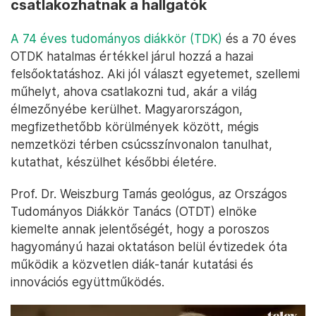
csatlakozhatnak a hallgatók
A 74 éves tudományos diákkör (TDK)
és a 70 éves
OTDK hatalmas értékkel járul hozzá a hazai
felsőoktatáshoz. Aki jól választ egyetemet, szellemi
műhelyt, ahova csatlakozni tud, akár a világ
élmezőnyébe kerülhet. Magyarországon,
megfizethetőbb körülmények között, mégis
nemzetközi térben csúcsszínvonalon tanulhat,
kutathat, készülhet későbbi életére.
Prof. Dr. Weiszburg Tamás geológus, az Országos
Tudományos Diákkör Tanács (OTDT) elnöke
kiemelte annak jelentőségét, hogy a poroszos
hagyományú hazai oktatáson belül évtizedek óta
működik a közvetlen diák-tanár kutatási és
innovációs együttműködés.