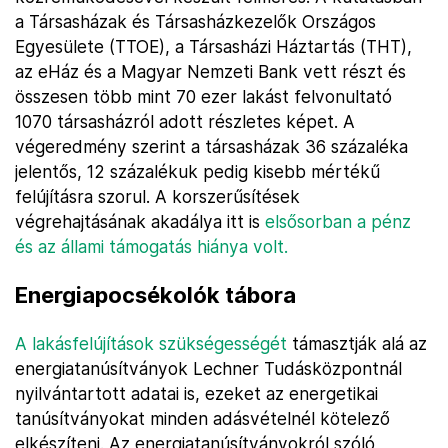
a Társasházak és Társasházkezelők Országos
Egyesülete (TTOE), a Társasházi Háztartás (THT),
az eHáz és a Magyar Nemzeti Bank vett részt és
összesen több mint 70 ezer lakást felvonultató
1070 társasházról adott részletes képet. A
végeredmény szerint a társasházak 36 százaléka
jelentős, 12 százalékuk pedig kisebb mértékű
felújításra szorul. A korszerűsítések
végrehajtásának akadálya itt is
elsősorban a pénz
és az állami támogatás hiánya volt.
Energiapocsékolók tábora
A lakásfelújítások szükségességét
támasztják alá az
energiatanúsítványok Lechner Tudásközpontnál
nyilvántartott adatai is, ezeket az energetikai
tanúsítványokat minden adásvételnél kötelező
elkészíteni. Az energiatanúsítványokról szóló