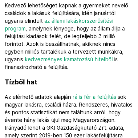
Kedvező lehetőséget kapnak a gyermeket nevelő
családok a lakásuk felújítására, idén januártól
ugyanis elindult
az állami lakáskorszerűsítési
program
, amelynek lényege, hogy az állam állja a
felújítási kiadások felét, de legfeljebb 3 millió
forintot. Azok is beszállhatnak, akiknek nincs
egyben milliós tartalékuk a tervezett munkákra,
ugyanis
kedvezményes kamatozású hitelből
is
finanszírozható a felújítás.
Tízből hat
Az elérhető adatok alapján
rá is fér a felújítás
sok
magyar lakásra, családi házra. Rendszeres, hivatalos
és pontos statisztikát nem találtunk arról, hogy
évente hány lakás újul meg Magyarországon.
Irányadó lehet a GKI Gazdaságkutató Zrt. adata,
amely szerint 2019-ben 150 ezer lakásfelújításra