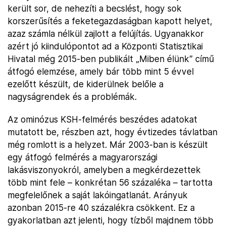
került sor, de nehezíti a becslést, hogy sok
korszerűsítés a feketegazdaságban kapott helyet,
azaz számla nélkül zajlott a felújítás. Ugyanakkor
azért jó kiindulópontot ad a Központi Statisztikai
Hivatal még 2015-ben publikált „Miben élünk” című
átfogó elemzése, amely bár több mint 5 évvel
ezelőtt készült, de kiderülnek belőle a
nagyságrendek és a problémák.
Az ominózus KSH-felmérés beszédes adatokat
mutatott be, részben azt, hogy évtizedes távlatban
még romlott is a helyzet. Már 2003-ban is készült
egy átfogó felmérés a magyarországi
lakásviszonyokról, amelyben a megkérdezettek
több mint fele – konkrétan 56 százaléka – tartotta
megfelelőnek a saját lakóingatlanát. Arányuk
azonban 2015-re 40 százalékra csökkent. Ez a
gyakorlatban azt jelenti, hogy tízből majdnem több