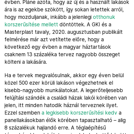
évben. Pláne azóta, hogy az új és a használt lakások
ára is az egekbe szökött, így sokan letettek arról,
hogy mozduljanak, inkább a jelenlegi
otthonuk
korszerűsítése mellett
döntöttek. A GKI és a
Masterplast tavaly, 2020. augusztusban publikált
felmérése már azt vetítette előre, hogy a
következő egy évben a magyar háztartások
csaknem 13 százaléka tervez nagyobb összeget
költeni a lakására.
Ha e tervek megvalósulnak, akkor egy éven belül
közel 500 ezer körüli lakáson végezhetnek el
kisebb-nagyobb munkálatokat. A legerőteljesebb
felújítási szándék a családi házak lakói körében van
jelen, itt minden hatodik háznál terveznek ilyet.
Ezzel szemben
a legkisebb korszerűsítési kedv
a
panellakásokban élők körében tapasztalható – alig
8 százalékuk hajlandó erre. A téglaépítésű