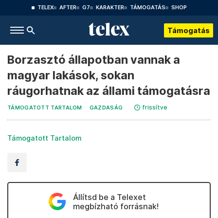
TELEX
AFTER
G7
KARAKTER
TÁMOGATÁS
SHOP
Támogatás
Borzasztó állapotban vannak a
magyar lakások, sokan
ráugorhatnak az állami támogatásra
frissítve
TÁMOGATOTT TARTALOM
GAZDASÁG
Támogatott Tartalom
Állítsd be a Telexet
megbízható forrásnak!