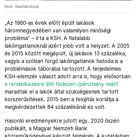
Fotó: Shutterstock
„Az 1960-as évek előtt épült lakások
háromnegyedében van valamilyen minőségi
probléma” – írta a KSH. A fiatalabb
lakóingatlanoknál azért jobb volt a helyzet. A 2005
és 2015 között megépült, új lakások 13 százaléka,
vagyis a szóban forgó lakóingatlanok hatoda is a
problémások táborába tartozott. A terjedelmes
KSH-elemzés választ adott arra is, hogy elsősorban
a rendelkezésre álló fedezet-/pénzhiány miatt
maradtak el a lakók által szükségesnek tartott
korszerűsítések. 2015-ben a felújítás korlátja a
megkérdezettek 84 százalékánál ez volt.
Hasonló eredményekre jutott egy, 2020 őszén
publikált, a Magyar Nemzeti Bank
közreműködésével készült felmérés. A kutatásban