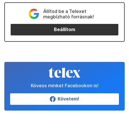
Állítsd be a Telexet
megbízható forrásnak!
Beállítom
Kövess minket Facebookon is!
Követem!