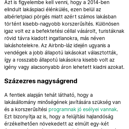
Azt is figyelembe kell venni, hogy a 2014-ben
elindult lakáspiaci élénkülés, ezen belül az
albérletpiaci pörgés miatt azért számos lakásban
történt kisebb-nagyobb korszerűsítés. Különösen
igaz volt ez a befektetési céllal vásárolt, turistáknak
rövid távra kiadott ingatlanokra, más néven
lakáshotelekre. Az Airbnb-láz idején ugyanis a
vendégek a jobb állapotú lakásokat választották,
így a rosszabb állapotú lakásokra kisebb volt az
igény vagy alacsonyabb áron lehetett kiadni azokat.
Százezres nagyságrend
A fentiek alapján tehát látható, hogy a
lakásállomány minőségének javítására szükség van
és a korszerűsítési
programnak jó esélyei vannak
.
Ezt bizonyítja az is, hogy a felújítási hajlandóság
érzékelhetően növekedett az elmúlt egy-két