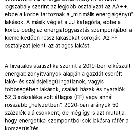
jogszabály szerint az legjobb osztályzat az AA++,
ebbe a körbe tartoznak a „minimális energiaigényű”
lakások. A másik véglet a JJ kategória, ebbe a
körbe pedig az energiafogyasztás szempontjából a
kiemelkedően rossz lakásokat sorolják. Az FF
osztályzat jelenti az átlagos lakást.
A hivatalos statisztika szerint a 2019-ben elkészült
energiabizonyítványok alapján a gazdát cserélt
lakó- és szállásjellegű ingatlanok, vagyis
többségében lakások, családi házak és nyaralók
52,3 százaléka volt átlagos (FF) vagy annál
rosszabb „helyzetben”. 2020-ban arányuk 50
százalék alá csökkent, de még így is azt mutatja,
hogy energetikai szempontból sok lakásra ráfér a
korszerűsítés.