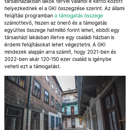
társasházakban lakók tervei valahol e kettő között
helyezkednek el a GKI összegzése szerint. Az állami
felújítási programban
a támogatás összege
számottevő, hiszen az önerő és a támogatás
együttes összege hatmillió forint lehet, ebből egy
társasházi lakásban illetve egy családi házban is
érdemi felújításokat lehet végeztetni. A GKI
mindezek alapján arra számít, hogy 2021-ben és
2022-ben akár 120-150 ezer család is igénybe
veheti ezt a támogatást.