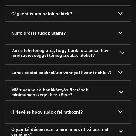
Cégként is utalhatok nektek?
Külföldről is tudok utalni?
Van-e lehetőség arra, hogy banki utalással havi
rendszerességgel támogassalak titeket?
Lehet postai csekkel/utalvánnyal fizetni nektek?
Miért vannak a bankkártyás fizetések
minimumösszegekhez kötve?
Hírlevélre hogy tudok feliratkozni?
Olyan kérdésem van, amire nincs itt válasz, mit
csináljak?