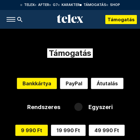
TELEX
AFTER
G7
KARAKTER
TÁMOGATÁS
SHOP
Támogatás
Támogatás
Bankkártya
PayPal
Átutalás
Rendszeres
Egyszeri
9 990 Ft
19 990 Ft
49 990 Ft