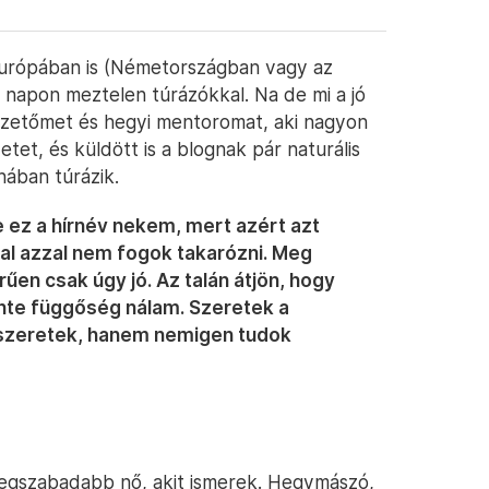
 Európában is (Németországban vagy az
a napon meztelen túrázókkal. Na de mi a jó
ezetőmet és hegyi mentoromat, aki nagyon
etet, és küldött is a blognak pár naturális
nában túrázik.
e ez a hírnév nekem, mert azért azt
l azzal nem fogok takarózni. Meg
en csak úgy jó. Az talán átjön, hogy
nte függőség nálam. Szeretek a
 szeretek, hanem nemigen tudok
legszabadabb nő, akit ismerek. Hegymászó,