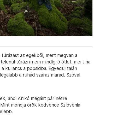
en túrázást az egekből, mert megvan a
telenül túrázni nem mindig jó ötlet, mert ha
 a kullancs a popsidba. Egyedül talán
legalább a ruhád száraz marad. Szóval
ek, ahol Anikó megállt pár hétre
 Mint mondja örök kedvence Szlovénia
zelebb.