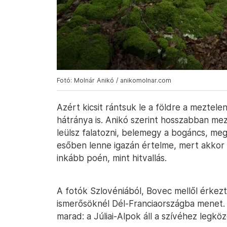
Fotó: Molnár Anikó / anikomolnar.com
Azért kicsit rántsuk le a földre a meztel
hátránya is. Anikó szerint hosszabban mez
leülsz falatozni, belemegy a bogáncs, meg
esőben lenne igazán értelme, mert akkor 
inkább poén, mint hitvallás.
A fotók Szlovéniából, Bovec mellől érkezt
ismerősöknél Dél-Franciaországba menet.
marad: a Júliai-Alpok áll a szívéhez legkö