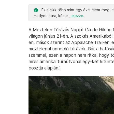
Ez a cikk több mint egy éve jelent meg, el
Ha ilyet látna, kérjük,
jelezze
.
A Meztelen Túrázás Napját (Nude Hiking D
világon június 21-én. A szokás Amerikából i
en, mások szerint az Appalache Trail-en j
meztelenül ünneplő túrázók. Bár a hatósá
szemmel, ezen a napon nem ritka, hogy t
híres amerikai túraútvonal egy-két kitünt
posztja alapján.)