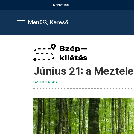
Krisztina
Menü
Kereső
Június 21: a Meztel
SZÉPKILÁTÁS