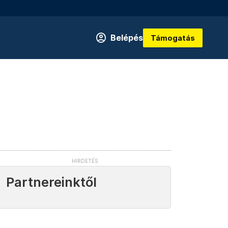
Belépés
Támogatás
Partnereinktől