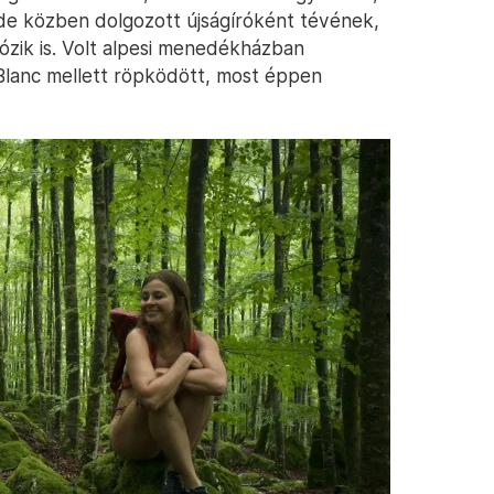
de közben dolgozott újságíróként tévének,
ózik is. Volt alpesi menedékházban
 Blanc mellett röpködött, most éppen