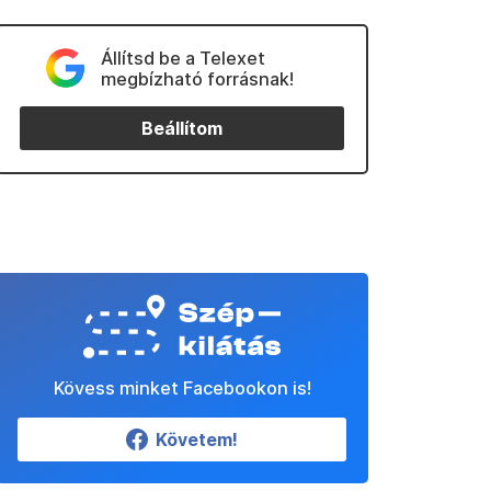
Állítsd be a Telexet
megbízható forrásnak!
Beállítom
Kövess minket Facebookon is!
Követem!