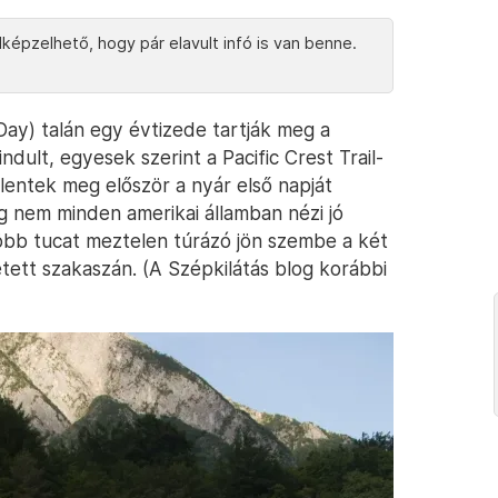
képzelhető, hogy pár elavult infó is van benne.
ay) talán egy évtizede tartják meg a
ndult, egyesek szerint a Pacific Crest Trail-
elentek meg először a nyár első napját
g nem minden amerikai államban nézi jó
öbb tucat meztelen túrázó jön szembe a két
etett szakaszán. (A Szépkilátás blog korábbi