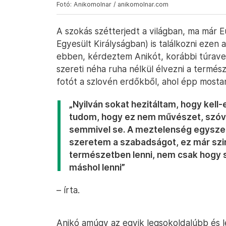
Fotó: Anikomolnar / anikomolnar.com
A szokás szétterjedt a világban, ma már
Egyesült Királyságban) is találkozni ezen 
ebben, kérdeztem Anikót, korábbi túrav
szereti néha ruha nélkül élvezni a termész
fotót a szlovén erdőkből, ahol épp mosta
„Nyilván sokat hezitáltam, hogy kell-
tudom, hogy ez nem művészet, szóva
semmivel se. A meztelenség egyszerű
szeretem a szabadságot, ez már szi
természetben lenni, nem csak hogy
máshol lenni”
– írta.
Anikó amúgy az egyik legsokoldalúbb és 