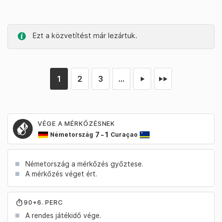
Ezt a közvetítést már lezártuk.
1
2
3
...
►
►►
VÉGE A MÉRKŐZÉSNEK
7
-
1
Németország
Curaçao
Németország a mérkőzés győztese.
A mérkőzés véget ért.
90+6. PERC
A rendes játékidő vége.