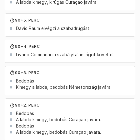
A labda kimegy, kirúgás Curaçao javára.
90+5. PERC
David Raum elvégzi a szabadrúgást.
90+4. PERC
Livano Comenencia szabálytalanságot követ el.
90+3. PERC
Bedobás
Kimegy a labda, bedobás Németország javára.
90+2. PERC
Bedobás
A labda kimegy, bedobás Curaçao javára.
Bedobás
A labda kimegy, bedobás Curaçao javára.