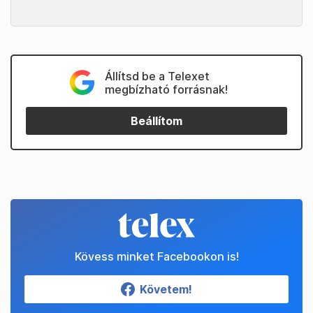
Állítsd be a Telexet
megbízható forrásnak!
Beállítom
Kövess minket Facebookon is!
Követem!