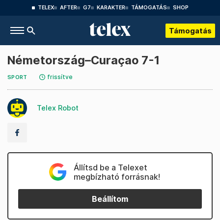
TELEX
AFTER
G7
KARAKTER
TÁMOGATÁS
SHOP
Támogatás
Németország–Curaçao 7-1
frissítve
SPORT
Telex Robot
Állítsd be a Telexet
megbízható forrásnak!
Beállítom