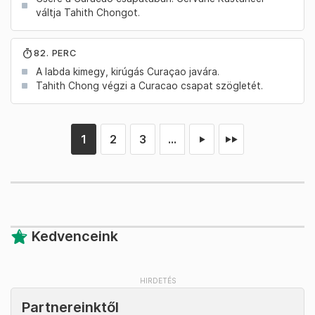
váltja Tahith Chongot.
82. PERC
A labda kimegy, kirúgás Curaçao javára.
Tahith Chong végzi a Curacao csapat szögletét.
1
2
3
...
►
►►
Kedvenceink
Partnereinktől