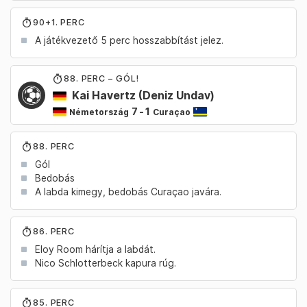
90+1. PERC
A játékvezető 5 perc hosszabbítást jelez.
88
. PERC – GÓL!
Kai Havertz
(Deniz Undav)
7
-
1
Németország
Curaçao
88. PERC
Gól
Bedobás
A labda kimegy, bedobás Curaçao javára.
86. PERC
Eloy Room hárítja a labdát.
Nico Schlotterbeck kapura rúg.
85. PERC