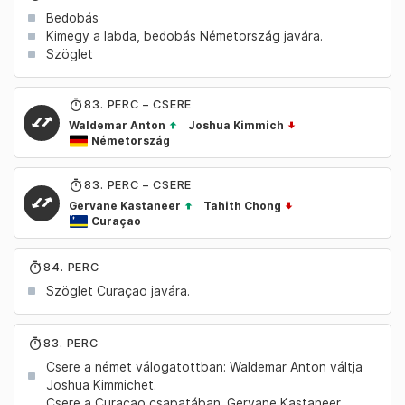
Bedobás
Kimegy a labda, bedobás Németország javára.
Szöglet
83
. PERC – CSERE
Waldemar Anton
Joshua Kimmich
Németország
83
. PERC – CSERE
Gervane Kastaneer
Tahith Chong
Curaçao
84. PERC
Szöglet Curaçao javára.
83. PERC
Csere a német válogatottban: Waldemar Anton váltja
Joshua Kimmichet.
Csere a Curacao csapatában. Gervane Kastaneer