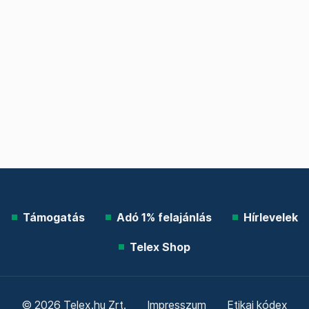
Támogatás
Adó 1% felajánlás
Hírlevelek
Telex Shop
© 2026 Telex.hu Zrt.
Impresszum
Etikai kódex