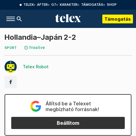
TELEX
AFTER
G7
KARAKTER
TÁMOGATÁS
SHOP
Támogatás
Hollandia–Japán 2-2
frissítve
SPORT
Telex Robot
Állítsd be a Telexet
megbízható forrásnak!
Beállítom