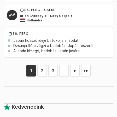
85
. PERC – CSERE
Brian Brobbey
Cody Gakpo
Hollandia
86. PERC
Japán hosszú ideje birtokolja a labdát.
Dzsunja Itó elvégzi a bedobást Japán részéről.
A labda kimegy, bedobás Japán javára.
1
2
3
...
►
►►
Kedvenceink