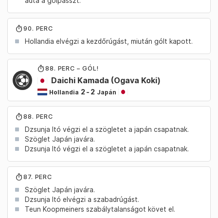
adta a gólpasszt.
90. PERC
Hollandia elvégzi a kezdőrúgást, miután gólt kapott.
88
. PERC – GÓL!
Daichi Kamada
(Ogava Koki)
2
-
2
Hollandia
Japán
88. PERC
Dzsunja Itó végzi el a szögletet a japán csapatnak.
Szöglet Japán javára.
Dzsunja Itó végzi el a szögletet a japán csapatnak.
87. PERC
Szöglet Japán javára.
Dzsunja Itó elvégzi a szabadrúgást.
Teun Koopmeiners szabálytalanságot követ el.