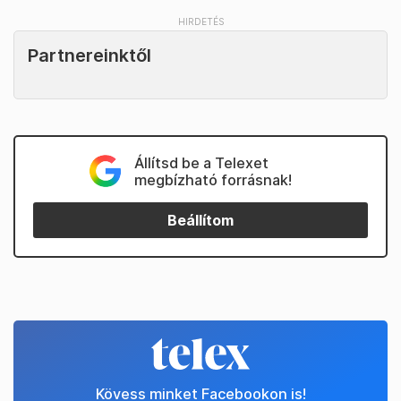
Partnereinktől
Állítsd be a Telexet
megbízható forrásnak!
Beállítom
Kövess minket Facebookon is!