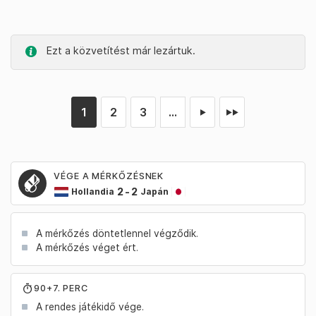
Ezt a közvetítést már lezártuk.
1
2
3
...
►
►►
VÉGE A MÉRKŐZÉSNEK
2
-
2
Hollandia
Japán
A mérkőzés döntetlennel végződik.
A mérkőzés véget ért.
90+7. PERC
A rendes játékidő vége.