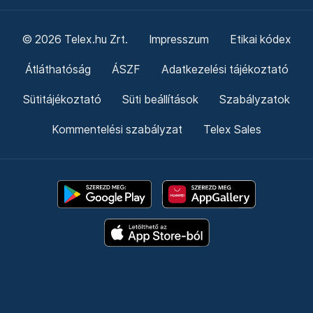
© 2026 Telex.hu Zrt.
Impresszum
Etikai kódex
Átláthatóság
ÁSZF
Adatkezelési tájékoztató
Sütitájékoztató
Süti beállítások
Szabályzatok
Kommentelési szabályzat
Telex Sales