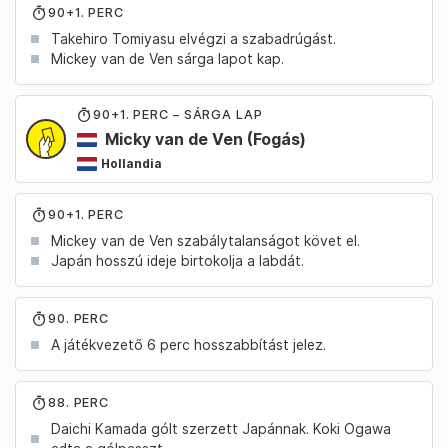
90+1. PERC
Takehiro Tomiyasu elvégzi a szabadrúgást.
Mickey van de Ven sárga lapot kap.
90
+1
. PERC – SÁRGA LAP
Micky van de Ven
(Fogás)
Hollandia
90+1. PERC
Mickey van de Ven szabálytalanságot követ el.
Japán hosszú ideje birtokolja a labdát.
90. PERC
A játékvezető 6 perc hosszabbítást jelez.
88. PERC
Daichi Kamada gólt szerzett Japánnak. Koki Ogawa