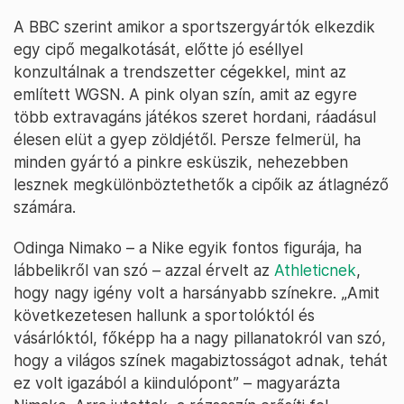
A BBC szerint amikor a sportszergyártók elkezdik
egy cipő megalkotását, előtte jó eséllyel
konzultálnak a trendszetter cégekkel, mint az
említett WGSN. A pink olyan szín, amit az egyre
több extravagáns játékos szeret hordani, ráadásul
élesen elüt a gyep zöldjétől. Persze felmerül, ha
minden gyártó a pinkre esküszik, nehezebben
lesznek megkülönböztethetők a cipőik az átlagnéző
számára.
Odinga Nimako – a Nike egyik fontos figurája, ha
lábbelikről van szó – azzal érvelt az
Athleticnek
,
hogy nagy igény volt a harsányabb színekre. „Amit
következetesen hallunk a sportolóktól és
vásárlóktól, főképp ha a nagy pillanatokról van szó,
hogy a világos színek magabiztosságot adnak, tehát
ez volt igazából a kiindulópont” – magyarázta