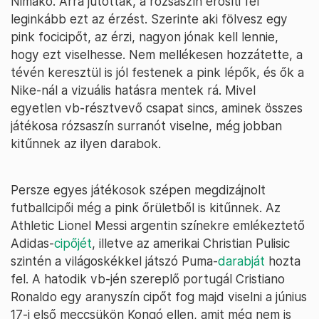
Nimako. Arra jutottak, a rózsaszín erősíti fel
leginkább ezt az érzést. Szerinte aki fölvesz egy
pink focicipőt, az érzi, nagyon jónak kell lennie,
hogy ezt viselhesse. Nem mellékesen hozzátette, a
tévén keresztül is jól festenek a pink lépők, és ők a
Nike-nál a vizuális hatásra mentek rá. Mivel
egyetlen vb-résztvevő csapat sincs, aminek összes
játékosa rózsaszín surranót viselne, még jobban
kitűnnek az ilyen darabok.
Persze egyes játékosok szépen megdizájnolt
futballcipői még a pink őrületből is kitűnnek. Az
Athletic Lionel Messi argentin színekre emlékeztető
Adidas-
cipőjét
, illetve az amerikai Christian Pulisic
szintén a világoskékkel játszó Puma-
darabját
hozta
fel. A hatodik vb-jén szereplő portugál Cristiano
Ronaldo egy aranyszín cipőt fog majd viselni a június
17-i első meccsükön Kongó ellen, amit még nem is