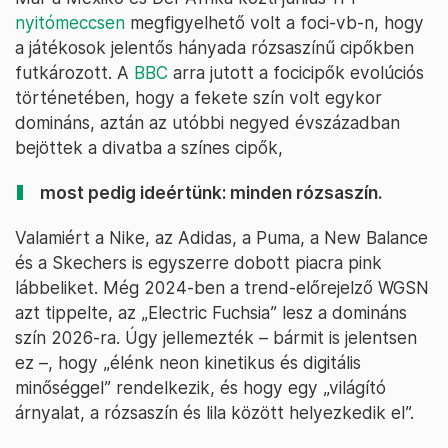
nyitómeccsen
megfigyelhető volt a foci-vb-n, hogy
a játékosok jelentős hányada rózsaszínű cipőkben
futkározott. A
BBC
arra jutott a focicipők evolúciós
történetében, hogy a fekete szín volt egykor
domináns, aztán az utóbbi negyed évszázadban
bejöttek a divatba a színes cipők,
most pedig ideértünk: minden rózsaszín.
Valamiért a Nike, az Adidas, a Puma, a New Balance
és a Skechers is egyszerre dobott piacra pink
lábbeliket. Még 2024-ben a trend-előrejelző WGSN
azt tippelte, az „Electric Fuchsia” lesz a domináns
szín 2026-ra. Úgy jellemezték – bármit is jelentsen
ez –, hogy „élénk neon kinetikus és digitális
minőséggel” rendelkezik, és hogy egy „világító
árnyalat, a rózsaszín és lila között helyezkedik el”.