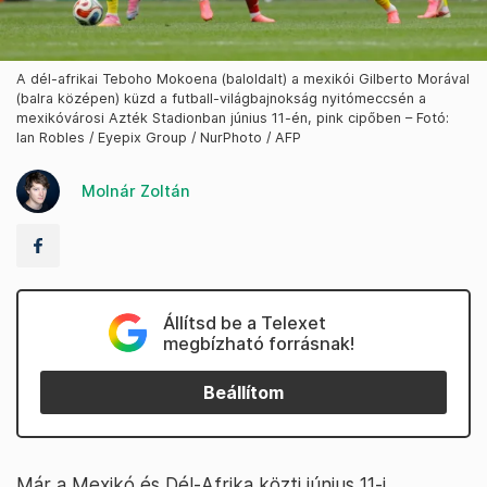
A dél-afrikai Teboho Mokoena (baloldalt) a mexikói Gilberto Morával
(balra középen) küzd a futball-világbajnokság nyitómeccsén a
mexikóvárosi Azték Stadionban június 11-én, pink cipőben – Fotó:
Ian Robles / Eyepix Group / NurPhoto / AFP
Molnár Zoltán
Állítsd be a Telexet
megbízható forrásnak!
Beállítom
Már a Mexikó és Dél-Afrika közti június 11-i