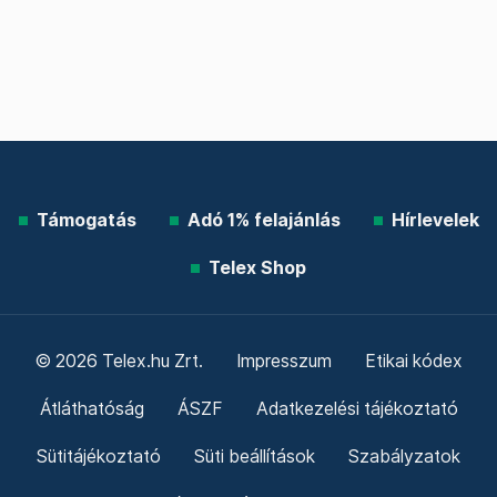
Támogatás
Adó 1% felajánlás
Hírlevelek
Telex Shop
© 2026 Telex.hu Zrt.
Impresszum
Etikai kódex
Átláthatóság
ÁSZF
Adatkezelési tájékoztató
Sütitájékoztató
Süti beállítások
Szabályzatok