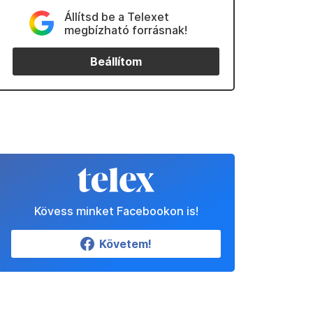
Állítsd be a Telexet
megbízható forrásnak!
Beállítom
Kövess minket Facebookon is!
Követem!