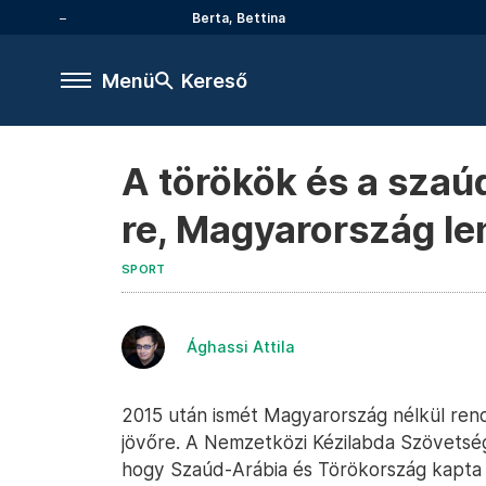
Berta, Bettina
Menü
Kereső
A törökök és a szaúd
re, Magyarország l
SPORT
Ághassi Attila
2015 után ismét Magyarország nélkül rend
jövőre. A Nemzetközi Kézilabda Szövetsé
hogy Szaúd-Arábia és Törökország kapta m