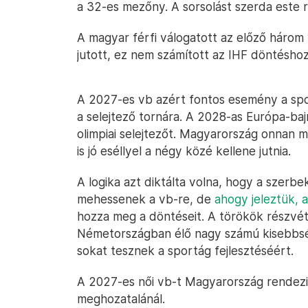
a 32-es mezőny. A sorsolást szerda este
A magyar férfi válogatott az előző három
jutott, ez nem számított az IHF döntéshoz
A 2027-es vb azért fontos esemény a spor
a selejtező tornára. A 2028-as Európa-ba
olimpiai selejtezőt. Magyarország onnan m
is jó eséllyel a négy közé kellene jutnia.
A logika azt diktálta volna, hogy a szerbe
mehessenek a vb-re, de
ahogy jeleztük, a
hozza meg a döntéseit. A törökök részvét
Németországban élő nagy számú kisebbsé
sokat tesznek a sportág fejlesztéséért.
A 2027-es női vb-t Magyarország rendezi
meghozatalánál.