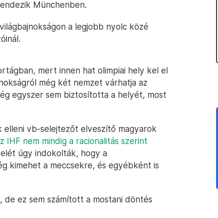
 rendezik Münchenben.
 világbajnokságon a legjobb nyolc közé
óinál.
tágban, mert innen hat olimpiai hely kel el
jnokságról még két nemzet várhatja az
ég egyszer sem biztosította a helyét, most
k elleni vb-selejtezőt elveszítő magyarok
z IHF nem mindig a racionalitás szerint
elét úgy indokolták, hogy a
g kimehet a meccsekre, és egyébként is
, de ez sem számított a mostani döntés