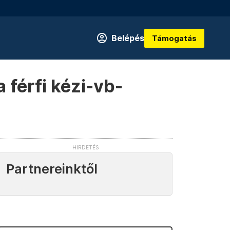
Belépés
Támogatás
 férfi kézi-vb-
Partnereinktől