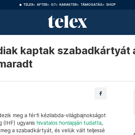
TELEX
AFTER
G7
KARAKTER
TÁMOGATÁS
SHOP
iak kaptak szabadkártyát a
emaradt
ezik meg a férfi kézilabda-világbajnokságot
g (IHF) ugyanis
hivatalos honlapján tudatta
,
eg a szabadkártyát, és velük vált teljessé