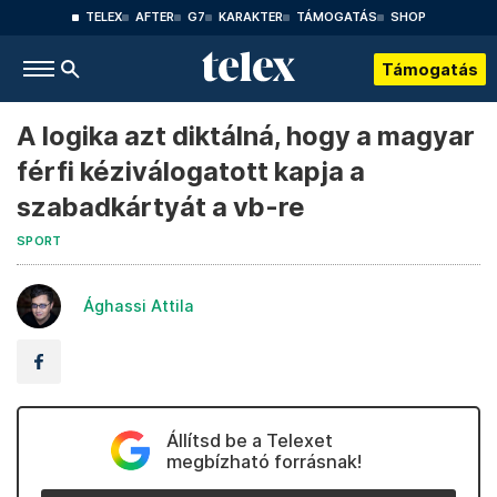
TELEX
AFTER
G7
KARAKTER
TÁMOGATÁS
SHOP
Támogatás
A logika azt diktálná, hogy a magyar
férfi kéziválogatott kapja a
szabadkártyát a vb-re
SPORT
Ághassi Attila
Állítsd be a Telexet
megbízható forrásnak!