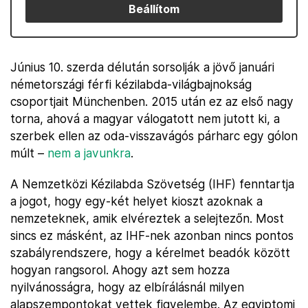
Beállítom
Június 10. szerda délután sorsolják a jövő januári
németországi férfi kézilabda-világbajnokság
csoportjait Münchenben. 2015 után ez az első nagy
torna, ahová a magyar válogatott nem jutott ki, a
szerbek ellen az oda-visszavágós párharc egy gólon
múlt –
nem a javunkra
.
A Nemzetközi Kézilabda Szövetség (IHF) fenntartja
a jogot, hogy egy-két helyet kioszt azoknak a
nemzeteknek, amik elvéreztek a selejtezőn. Most
sincs ez másként, az IHF-nek azonban nincs pontos
szabályrendszere, hogy a kérelmet beadók között
hogyan rangsorol. Ahogy azt sem hozza
nyilvánosságra, hogy az elbírálásnál milyen
alapszempontokat vettek figyelembe. Az egyiptomi