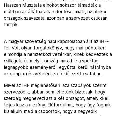
Hasszan Musztafa elnököt sokszor támadták a
múltban az átláthatatlan döntései miatt, az afrikai
országok szavazatai azonban a szervezet csúcsán
tartják.
A magyar szövetség napi kapcsolatban állt az IHF-
fel. Volt olyan forgatókönyv, hogy már pénteken
elmondja a nemzetközi vezérkar, kinek kedveztek a
csillagok, és melyik ország marad le a sportág
legnagyobb eseményéről, egyúttal kerül hátrányba
az olimpiai részvételért zajló kiélezett csatában.
Mivel az IHF meglehetősen laza szabályok szerint
szerveződik, abban sem lehetünk biztosak, hogy
szerdáig megnevezi azt a két országot, amelyikkel
teljes lesz a mezőny. Előfordulhat, hogy úgy fognak
kialakulni majd a csoportok, hogy a negyedik