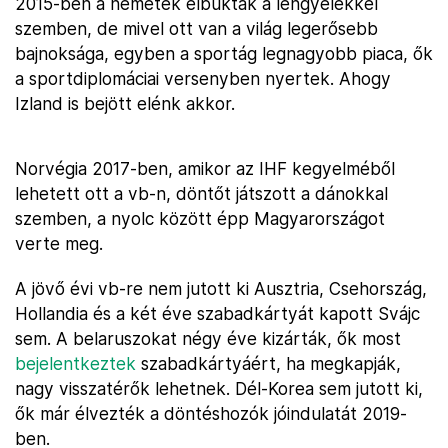
2015-ben a németek elbuktak a lengyelekkel
szemben, de mivel ott van a világ legerősebb
bajnoksága, egyben a sportág legnagyobb piaca, ők
a sportdiplomáciai versenyben nyertek. Ahogy
Izland is bejött elénk akkor.
Norvégia 2017-ben, amikor az IHF kegyelméből
lehetett ott a vb-n, döntőt játszott a dánokkal
szemben, a nyolc között épp Magyarországot
verte meg.
A jövő évi vb-re nem jutott ki Ausztria, Csehország,
Hollandia és a két éve szabadkártyát kapott Svájc
sem. A belaruszokat négy éve kizárták, ők most
bejelentkeztek
szabadkártyáért, ha megkapják,
nagy visszatérők lehetnek. Dél-Korea sem jutott ki,
ők már élvezték a döntéshozók jóindulatát 2019-
ben.