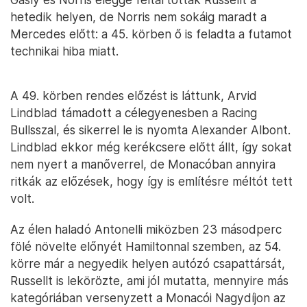
hetedik helyen, de Norris nem sokáig maradt a
Mercedes előtt: a 45. körben ő is feladta a futamot
technikai hiba miatt.
A 49. körben rendes előzést is láttunk, Arvid
Lindblad támadott a célegyenesben a Racing
Bullsszal, és sikerrel le is nyomta Alexander Albont.
Lindblad ekkor még kerékcsere előtt állt, így sokat
nem nyert a manőverrel, de Monacóban annyira
ritkák az előzések, hogy így is említésre méltót tett
volt.
Az élen haladó Antonelli miközben 23 másodperc
fölé növelte előnyét Hamiltonnal szemben, az 54.
körre már a negyedik helyen autózó csapattársát,
Russellt is lekörözte, ami jól mutatta, mennyire más
kategóriában versenyzett a Monacói Nagydíjon az