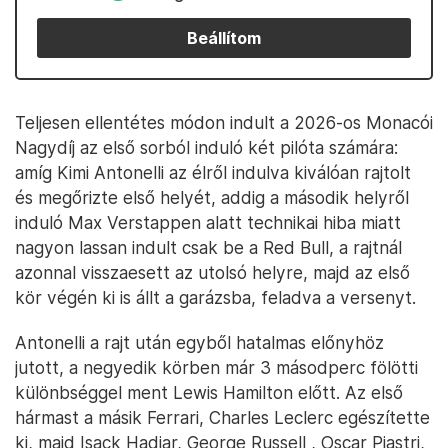
Beállítom
Teljesen ellentétes módon indult a 2026-os Monacói
Nagydíj az első sorból induló két pilóta számára:
amíg Kimi Antonelli az élről indulva kiválóan rajtolt
és megőrizte első helyét, addig a második helyről
induló Max Verstappen alatt technikai hiba miatt
nagyon lassan indult csak be a Red Bull, a rajtnál
azonnal visszaesett az utolsó helyre, majd az első
kör végén ki is állt a garázsba, feladva a versenyt.
Antonelli a rajt után egyből hatalmas előnyhöz
jutott, a negyedik körben már 3 másodperc fölötti
különbséggel ment Lewis Hamilton előtt. Az első
hármast a másik Ferrari, Charles Leclerc egészítette
ki, majd Isack Hadjar, George Russell , Oscar Piastri,