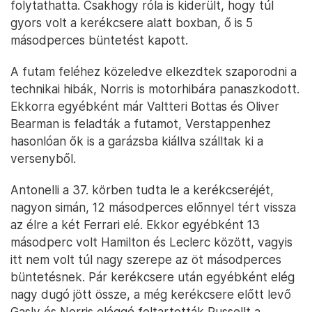
folytathatta. Csakhogy róla is kiderült, hogy túl
gyors volt a kerékcsere alatt boxban, ő is 5
másodperces büntetést kapott.
A futam feléhez közeledve elkezdtek szaporodni a
technikai hibák, Norris is motorhibára panaszkodott.
Ekkorra egyébként már Valtteri Bottas és Oliver
Bearman is feladták a futamot, Verstappenhez
hasonlóan ők is a garázsba kiállva szálltak ki a
versenyből.
Antonelli a 37. körben tudta le a kerékcseréjét,
nagyon simán, 12 másodperces előnnyel tért vissza
az élre a két Ferrari elé. Ekkor egyébként 13
másodperc volt Hamilton és Leclerc között, vagyis
itt nem volt túl nagy szerepe az öt másodperces
büntetésnek. Pár kerékcsere után egyébként elég
nagy dugó jött össze, a még kerékcsere előtt levő
Gasly és Norris eléggé feltartották Russellt a