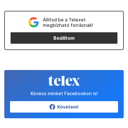
Állítsd be a Telexet
megbízható forrásnak!
Beállítom
Kövess minket Facebookon is!
Követem!