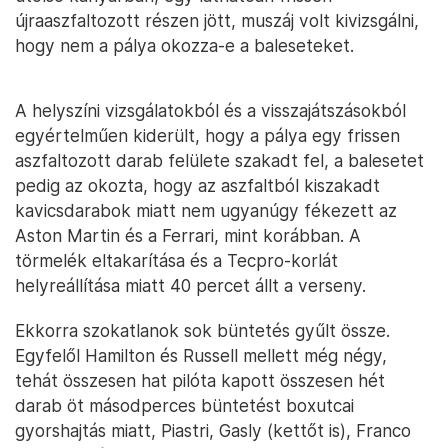
újraaszfaltozott részen jött, muszáj volt kivizsgálni,
hogy nem a pálya okozza-e a baleseteket.
A helyszíni vizsgálatokból és a visszajátszásokból
egyértelműen kiderült, hogy a pálya egy frissen
aszfaltozott darab felülete szakadt fel, a balesetet
pedig az okozta, hogy az aszfaltból kiszakadt
kavicsdarabok miatt nem ugyanúgy fékezett az
Aston Martin és a Ferrari, mint korábban. A
törmelék eltakarítása és a Tecpro-korlát
helyreállítása miatt 40 percet állt a verseny.
Ekkorra szokatlanok sok büntetés gyűlt össze.
Egyfelől Hamilton és Russell mellett még négy,
tehát összesen hat pilóta kapott összesen hét
darab öt másodperces büntetést boxutcai
gyorshajtás miatt, Piastri, Gasly (kettőt is), Franco