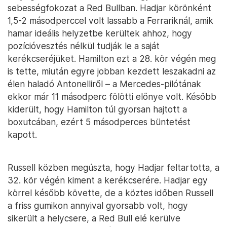
sebességfokozat a Red Bullban. Hadjar körönként
1,5-2 másodperccel volt lassabb a Ferrariknál, amik
hamar ideális helyzetbe kerültek ahhoz, hogy
pozícióvesztés nélkül tudják le a saját
kerékcseréjüket. Hamilton ezt a 28. kör végén meg
is tette, miután egyre jobban kezdett leszakadni az
élen haladó Antonelliről – a Mercedes-pilótának
ekkor már 11 másodperc fölötti előnye volt. Később
kiderült, hogy Hamilton túl gyorsan hajtott a
boxutcában, ezért 5 másodperces büntetést
kapott.
Russell közben megúszta, hogy Hadjar feltartotta, a
32. kör végén kiment a kerékcserére. Hadjar egy
körrel később követte, de a köztes időben Russell
a friss gumikon annyival gyorsabb volt, hogy
sikerült a helycsere, a Red Bull elé kerülve