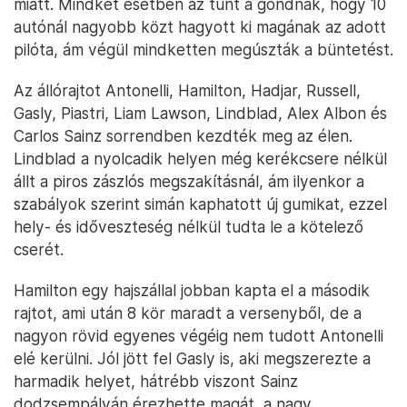
miatt. Mindkét esetben az tűnt a gondnak, hogy 10
autónál nagyobb közt hagyott ki magának az adott
pilóta, ám végül mindketten megúszták a büntetést.
Az állórajtot Antonelli, Hamilton, Hadjar, Russell,
Gasly, Piastri, Liam Lawson, Lindblad, Alex Albon és
Carlos Sainz sorrendben kezdték meg az élen.
Lindblad a nyolcadik helyen még kerékcsere nélkül
állt a piros zászlós megszakításnál, ám ilyenkor a
szabályok szerint simán kaphatott új gumikat, ezzel
hely- és időveszteség nélkül tudta le a kötelező
cserét.
Hamilton egy hajszállal jobban kapta el a második
rajtot, ami után 8 kör maradt a versenyből, de a
nagyon rövid egyenes végéig nem tudott Antonelli
elé kerülni. Jól jött fel Gasly is, aki megszerezte a
harmadik helyet, hátrébb viszont Sainz
dodzsempályán érezhette magát, a nagy