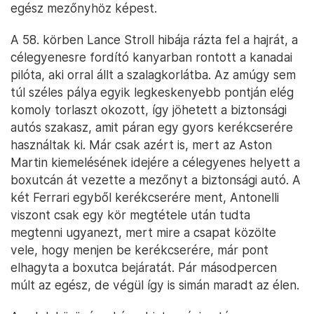
egész mezőnyhöz képest.
A 58. körben Lance Stroll hibája rázta fel a hajrát, a
célegyenesre fordító kanyarban rontott a kanadai
pilóta, aki orral állt a szalagkorlátba. Az amúgy sem
túl széles pálya egyik legkeskenyebb pontján elég
komoly torlaszt okozott, így jöhetett a biztonsági
autós szakasz, amit páran egy gyors kerékcserére
használtak ki. Már csak azért is, mert az Aston
Martin kiemelésének idejére a célegyenes helyett a
boxutcán át vezette a mezőnyt a biztonsági autó. A
két Ferrari egyből kerékcserére ment, Antonelli
viszont csak egy kör megtétele után tudta
megtenni ugyanezt, mert mire a csapat közölte
vele, hogy menjen be kerékcserére, már pont
elhagyta a boxutca bejáratát. Pár másodpercen
múlt az egész, de végül így is simán maradt az élen.