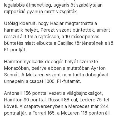
legalábbis átmenetileg, ugyanis őt szabálytalan
rajtpozíció gyanúja miatt vizsgálták.
Utólag kiderült, hogy Hadjar megtarthatta a
harmadik helyét, Pérezt viszont büntették, amiért
rosszul állt fel a rajtrácson, a 10 másodperces
büntetés miatt elbukta a Cadillac történetének első
F1-pontját.
Hamilton nyolcadik dobogós helyét szerezte
Monacóban, beérve ebben a mutatóban Ayrton
Sennát. A McLaren viszont nem tudta dobogóval
ünnepelni a csapat 1000. F1-futamát.
Antonelli 156 ponttal vezeti a világbajnokságot,
Hamilton 90 ponttal, Russell 88-cal, Leclerc 75-tel
követi. A csapatversenyben a Mercedes már 244
pontnál jár, a Ferrari 165, a McLaren 118 ponton áll.