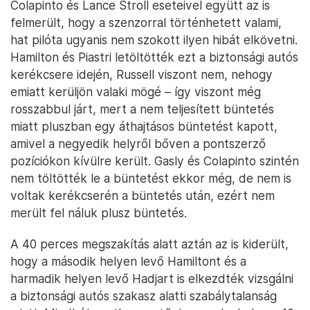
Colapinto és Lance Stroll eseteivel együtt az is
felmerült, hogy a szenzorral történhetett valami,
hat pilóta ugyanis nem szokott ilyen hibát elkövetni.
Hamilton és Piastri letöltötték ezt a biztonsági autós
kerékcsere idején, Russell viszont nem, nehogy
emiatt kerüljön valaki mögé – így viszont még
rosszabbul járt, mert a nem teljesített büntetés
miatt pluszban egy áthajtásos büntetést kapott,
amivel a negyedik helyről bőven a pontszerző
pozíciókon kívülre került. Gasly és Colapinto szintén
nem töltötték le a büntetést ekkor még, de nem is
voltak kerékcserén a büntetés után, ezért nem
merült fel náluk plusz büntetés.
A 40 perces megszakítás alatt aztán az is kiderült,
hogy a második helyen levő Hamiltont és a
harmadik helyen levő Hadjart is elkezdték vizsgálni
a biztonsági autós szakasz alatti szabálytalanság