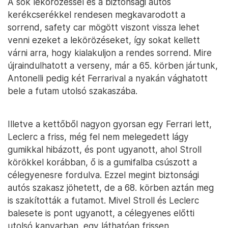
A sok lekörözéssel és a biztonsági autós
kerékcserékkel rendesen megkavarodott a
sorrend, safety car mögött viszont vissza lehet
venni ezeket a lekörözéseket, így sokat kellett
várni arra, hogy kialakuljon a rendes sorrend. Mire
újraindulhatott a verseny, már a 65. körben jártunk,
Antonelli pedig két Ferrarival a nyakán vághatott
bele a futam utolsó szakaszába.
Illetve a kettőből nagyon gyorsan egy Ferrari lett,
Leclerc a friss, még fel nem melegedett lágy
gumikkal hibázott, és pont ugyanott, ahol Stroll
körökkel korábban, ő is a gumifalba csúszott a
célegyenesre fordulva. Ezzel megint biztonsági
autós szakasz jöhetett, de a 68. körben aztán meg
is szakították a futamot. Mivel Stroll és Leclerc
balesete is pont ugyanott, a célegyenes előtti
utolsó kanyarban, egy láthatóan frissen