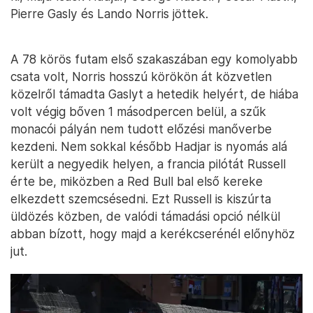
Pierre Gasly és Lando Norris jöttek.
A 78 körös futam első szakaszában egy komolyabb
csata volt, Norris hosszú körökön át közvetlen
közelről támadta Gaslyt a hetedik helyért, de hiába
volt végig bőven 1 másodpercen belül, a szűk
monacói pályán nem tudott előzési manőverbe
kezdeni. Nem sokkal később Hadjar is nyomás alá
került a negyedik helyen, a francia pilótát Russell
érte be, miközben a Red Bull bal első kereke
elkezdett szemcsésedni. Ezt Russell is kiszúrta
üldözés közben, de valódi támadási opció nélkül
abban bízott, hogy majd a kerékcserénél előnyhöz
jut.