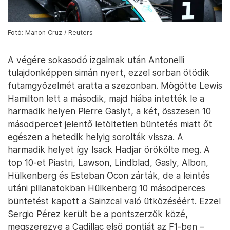
Fotó: Manon Cruz / Reuters
A végére sokasodó izgalmak után Antonelli
tulajdonképpen simán nyert, ezzel sorban ötödik
futamgyőzelmét aratta a szezonban. Mögötte Lewis
Hamilton lett a második, majd hiába intették le a
harmadik helyen Pierre Gaslyt, a két, összesen 10
másodpercet jelentő letöltetlen büntetés miatt őt
egészen a hetedik helyig sorolták vissza. A
harmadik helyet így Isack Hadjar örökölte meg. A
top 10-et Piastri, Lawson, Lindblad, Gasly, Albon,
Hülkenberg és Esteban Ocon zárták, de a leintés
utáni pillanatokban Hülkenberg 10 másodperces
büntetést kapott a Sainzcal való ütközéséért. Ezzel
Sergio Pérez került be a pontszerzők közé,
megszerezve a Cadillac első pontját az F1-ben –