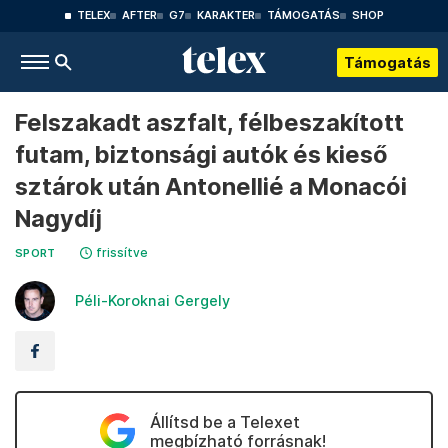
TELEX
AFTER
G7
KARAKTER
TÁMOGATÁS
SHOP
Támogatás
Felszakadt aszfalt, félbeszakított
futam, biztonsági autók és kieső
sztárok után Antonellié a Monacói
Nagydíj
frissítve
SPORT
Péli-Koroknai Gergely
Állítsd be a Telexet
megbízható forrásnak!