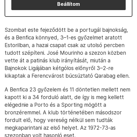
Beállítom
Szombat este fejeződött be a portugál bajnokság,
és a Benfica könnyed, 3–1-es győzelmet aratott
Estorilban, a hazai csapat csak az utolsó percben
tudott szépíteni. José Mourinho a szezon közben
vette át a patinás klub irányítását, miután a
Bajnokok Ligájában kétgólos előnyről 3–2-re
kikaptak a Ferencvárost búcsúztató Qarabag ellen.
A Benfica 23 győzelem és 11 döntetlen mellett nem
kapott ki a 34 forduló alatt, de így is meg kellett
elégednie a Porto és a Sporting mögött a
bronzéremmel. A klub történetében másodszor
fordult elő, hogy vereség nélkül sem tudták
megkaparintani az első helyet. Az 1972-73-as
szezonban volt hasonló eset.