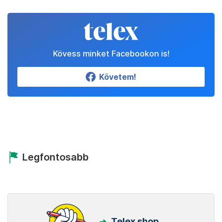
Kövess minket Facebookon is!
Követem!
Legfontosabb
Telex shop