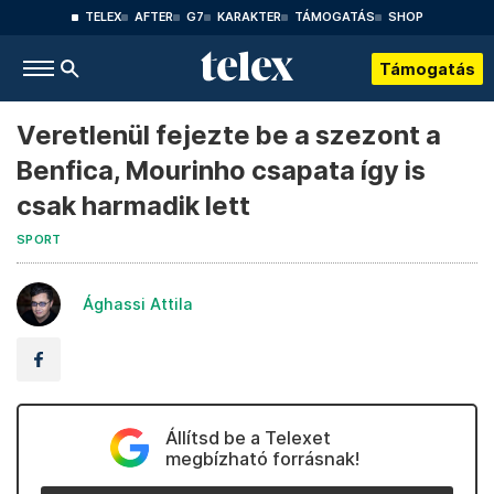
TELEX
AFTER
G7
KARAKTER
TÁMOGATÁS
SHOP
Támogatás
Veretlenül fejezte be a szezont a
Benfica, Mourinho csapata így is
csak harmadik lett
SPORT
Ághassi Attila
Állítsd be a Telexet
megbízható forrásnak!