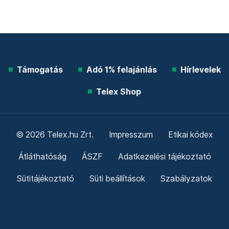
Támogatás
Adó 1% felajánlás
Hírlevelek
Telex Shop
© 2026 Telex.hu Zrt.
Impresszum
Etikai kódex
Átláthatóság
ÁSZF
Adatkezelési tájékoztató
Sütitájékoztató
Süti beállítások
Szabályzatok
Kommentelési szabályzat
Telex Sales