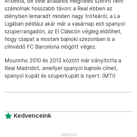
Arbeloa, de vele általános megítélés szerint nem
számolnak hosszabb távon: a Real ebben az
idényben lemaradt minden nagy trófeáról, a La
Ligában például akár már a vasárnap esti spanyol
szuperrangadón, az El Clásicón végleg eldőlhet,
hogy csapat a mostani bajnoki szezonban is a
címvédő FC Barcelona mögött végez.
Mourinho 2010 és 2013 között már irányította a
Real Madridot, amellyel spanyol bajnoki címet,
spanyol kupát és szuperkupát is nyert. (MTI)
Kedvenceink