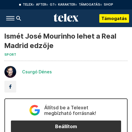
TELEX
AFTER
G7
KARAKTER
TÁMOGATÁS
SHOP
Támogatás
Ismét José Mourinho lehet a Real
Madrid edzője
SPORT
Csurgó Dénes
Állítsd be a Telexet
megbízható forrásnak!
Beállítom