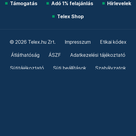
Támogatás
Adó 1% felajánlás
Hírlevelek
Telex Shop
© 2026 Telex.hu Zrt.
Impresszum
Etikai kódex
Átláthatóság
ÁSZF
Adatkezelési tájékoztató
Sütitájékoztató
Süti beállítások
Szabályzatok
Kommentelési szabályzat
Telex Sales