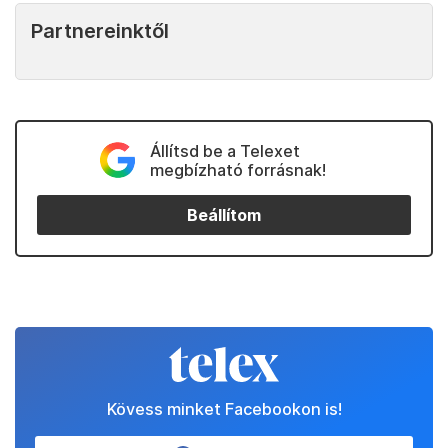
Partnereinktől
Állítsd be a Telexet
megbízható forrásnak!
Beállítom
Kövess minket Facebookon is!