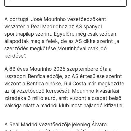
A portugál José Mourinho vezetőedzőként
visszatér a Real Madridhoz az AS spanyol
sportnapilap szerint. Egyelőre még csak szóban
állapodtak meg a felek, de az AS cikke szerint „a
szerződés megkötése Mourinhóval csak idő
kérdése”.
A 63 éves Mourinho 2025 szeptembere óta a
lisszaboni Benfica edzője, az AS értesülése szerint
viszont a Benfica elnöke, Rui Costa már megkezdte
az új vezetőedző keresését. Mourinho kivásárlási
záradéka 3 millió euró, amit viszont a csapat belső
válsága miatt a madridi klub most hajlandó kifizetni.
A Real Madrid vezetőedzője jelenleg Álvaro