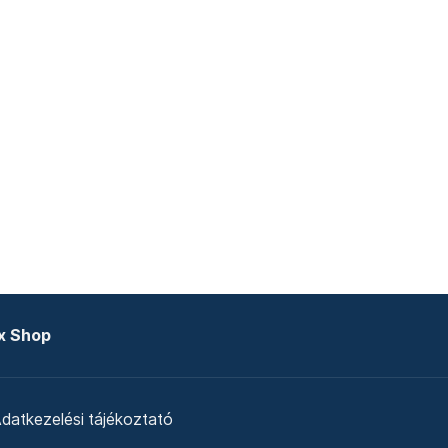
x Shop
datkezelési tájékoztató