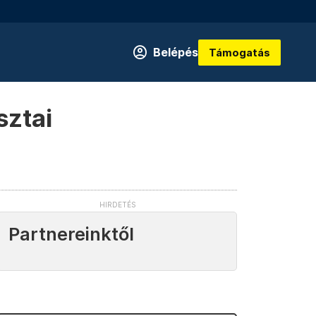
Belépés
Támogatás
sztai
Partnereinktől