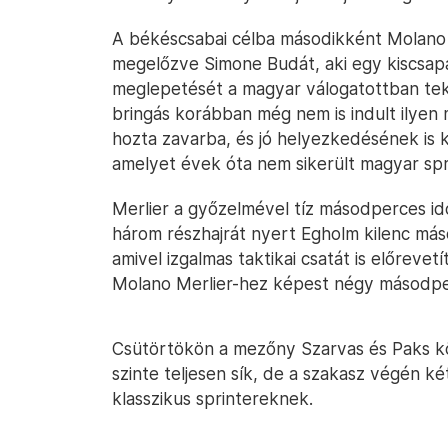
A békéscsabai célba másodikként Molano é
megelőzve Simone Budát, aki egy kiscsap
meglepetését a magyar válogatottban teke
bringás korábban még nem is indult ilye
hozta zavarba, és jó helyezkedésének is 
amelyet évek óta nem sikerült magyar spr
Merlier a győzelmével tíz másodperces időj
három részhajrát nyert Egholm kilenc má
amivel izgalmas taktikai csatát is előreve
Molano Merlier-hez képest négy másodpe
Csütörtökön a mezőny Szarvas és Paks közö
szinte teljesen sík, de a szakasz végén 
klasszikus sprintereknek.