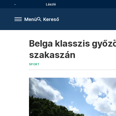
László
Menü
Kereső
Belga klasszis győz
szakaszán
SPORT