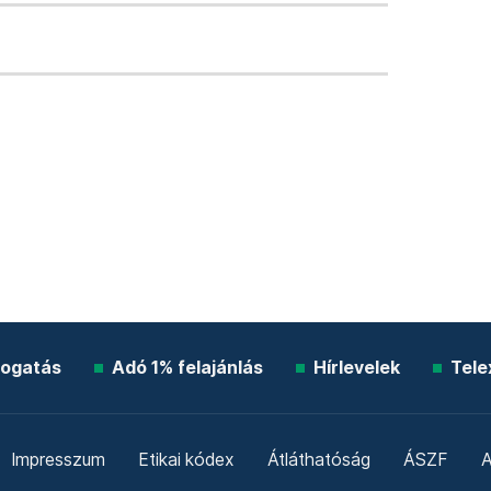
ogatás
Adó 1% felajánlás
Hírlevelek
Tele
Impresszum
Etikai kódex
Átláthatóság
ÁSZF
A