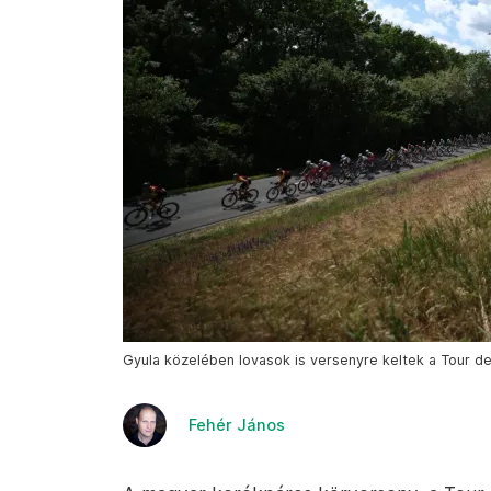
Gyula közelében lovasok is versenyre keltek a Tour d
Fehér János