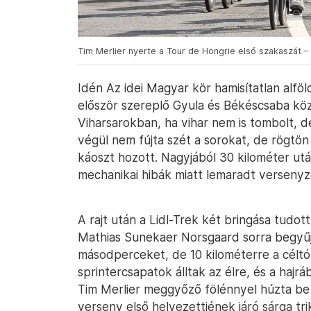
Tim Merlier nyerte a Tour de Hongrie első szakaszát –
Idén Az idei Magyar kör hamisítatlan alföl
először szereplő Gyula és Békéscsaba köz
Viharsarokban, ha vihar nem is tombolt, d
végül nem fújta szét a sorokat, de rögtö
káoszt hozott. Nagyjából 30 kilométer után
mechanikai hibák miatt lemaradt versenyz
A rajt után a Lidl-Trek két bringása tudot
Mathias Sunekaer Norsgaard sorra begyűjt
másodperceket, de 10 kilométerre a céltó
sprintercsapatok álltak az élre, és a haj
Tim Merlier meggyőző fölénnyel húzta be 
verseny első helyezettjének járó sárga tri