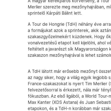
A magyar kerékpáros körverseny, a Tour 
Merlier szerezte meg mezőnyhajrában, míg
sprintelő Kárpáti Bálint lett.
A Tour de Hongrie (TdH) néhány éve arra
a formájukat azok a sprinterek, akik aztá
szakaszgyőzelmekért küzdenek. Hogy ők i
vonalvezetésű etapot kell kijelölni, ahol 
feltételt a javarészt sík Magyarországon 
szakaszon mezőnyhajrával is lehet számoln
A TdH látott már erősebb mezőnyt összete
az nagy siker, hogy a világ egyik legjobb
France-szakaszokat is nyert Tim Merlier (
felvezetősorral is érkezett, nála már tény
fókuszban. Az első ligából, a World Tour
Max Kanter (XDS Astana) és Juan Sebasti
etapokon, és a TdH-n korábban már szakas