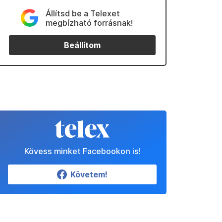
Állítsd be a Telexet
megbízható forrásnak!
Beállítom
Kövess minket Facebookon is!
Követem!