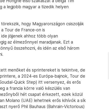
de Hongrie első szakaszát a belga Tim
 a legjobb magyar a tizedik helyen
 törekszik, hogy Magyarországon csiszolják
n a Tour de France-on is
de jöjjenek ahhoz több olyan
végig az élmezőnnyel maradjanak. Ezt a
könnyű összehozni, és idén az első három
i.
tt menőket és sprintereket is tekintve, de
 sprintere, a 2024-es Európa-bajnok, Tour de
Soudal-Quick Step) itt versenyez, és erős
leg a francia körre való készülés van
-mezőnyből hét csapat érkezett, ezek közül
an Molano (UAE) lehetnek erős kihívók a sík
zt nyerő Phil Bauhaus (Bahrain-Victorious)