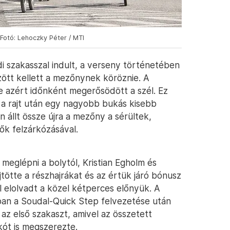
 Fotó: Lehoczky Péter / MTI
di szakasszal indult, a verseny történetében
ött kellett a mezőnynek köröznie. A
e azért időnként megerősödött a szél. Ez
n a rajt után egy nagyobb bukás kisebb
 állt össze újra a mezőny a sérültek,
ők felzárkózásával.
t meglépni a bolytól, Kristian Egholm és
ötte a részhajrákat és az értük járó bónusz
l elolvadt a közel kétperces előnyük. A
rában a Soudal-Quick Step felvezetése után
az első szakaszt, amivel az összetett
kót is megszerezte.