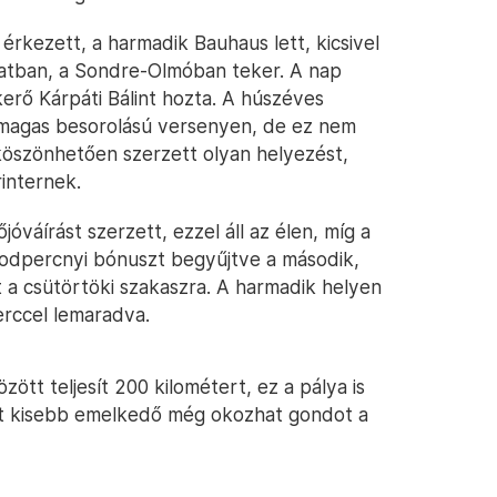
rkezett, a harmadik Bauhaus lett, kicsivel
atban, a Sondre-Olmóban teker. A nap
rő Kárpáti Bálint hozta. A húszéves
n magas besorolású versenyen, de ez nem
köszönhetően szerzett olyan helyezést,
internek.
óváírást szerzett, ezzel áll az élen, míg a
sodpercnyi bónuszt begyűjtve a második,
tít a csütörtöki szakaszra. A harmadik helyen
rccel lemaradva.
tt teljesít 200 kilométert, ez a pálya is
két kisebb emelkedő még okozhat gondot a