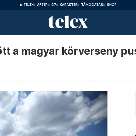
TELEX
AFTER
G7
KARAKTER
TÁMOGATÁS
SHOP
ött a magyar körverseny pu