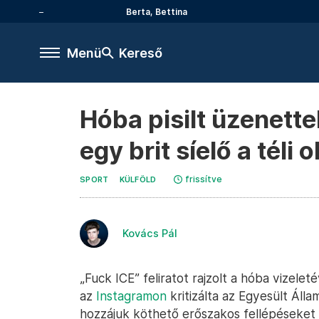
Berta, Bettina
Menü
Kereső
Hóba pisilt üzenette
egy brit síelő a téli 
frissítve
SPORT
KÜLFÖLD
Kovács Pál
„Fuck ICE” feliratot rajzolt a hóba vizelet
az
Instagramon
kritizálta az Egyesült Áll
hozzájuk köthető erőszakos fellépéseket a m