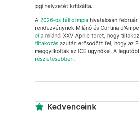
jogi helyzetét kritizálta.
A
2026-os téli olimpia
hivatalosan február 
rendezvénynek Milánó és Cortina d’Amp
el
a milánói XXV Aprile teret, hogy tiltako
tiltakozás
azután erősödött fel, hogy az 
meggyilkoltak az ICE ügynökei. A legutób
részletesebben.
Kedvenceink