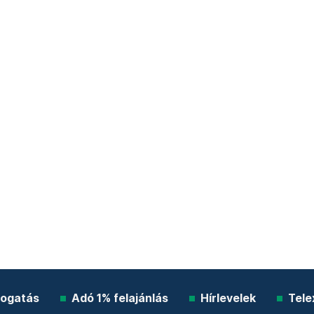
ogatás
Adó 1% felajánlás
Hírlevelek
Tele