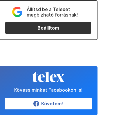
Állítsd be a Telexet
megbízható forrásnak!
Beállítom
Kövess minket Facebookon is!
Követem!