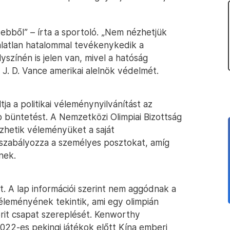
ebből” – írta a sportoló. „Nem nézhetjük
lálatlan hatalommal tevékenykedik a
yszínén is jelen van, mivel a hatóság
 J. D. Vance amerikai alelnök védelmét.
tja a politikai véleménynyilvánítást az
 büntetést. A Nemzetközi Olimpiai Bizottság
ezhetik véleményüket a saját
szabályozza a személyes posztokat, amíg
nek.
. A lap információi szerint nem aggódnak a
leményének tekintik, ami egy olimpián
 brit csapat szereplését. Kenworthy
2022-es pekingi játékok előtt Kína emberi