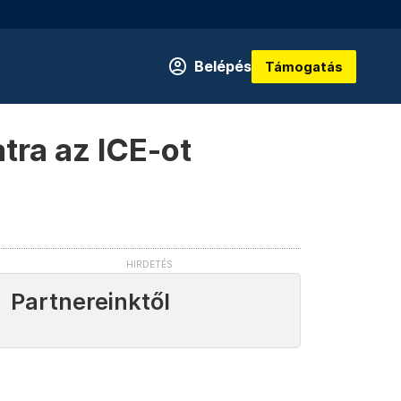
Belépés
Támogatás
atra az ICE-ot
Partnereinktől