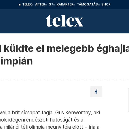
TELEX
AFTER
G7
KARAKTER
TÁMOGATÁS
SHOP
l küldte el melegebb éghajl
olimpián
ével a brit sícsapat tagja, Gus Kenworthy, aki
amok idegenrendészeti hatóságát és a
ilánói téli olimpia megnyitója előtt – írja a