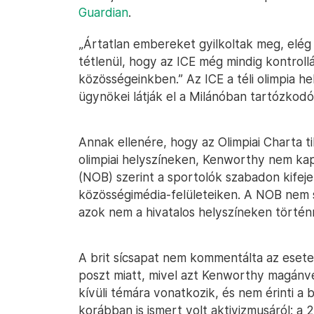
Guardian
.
„Ártatlan embereket gyilkoltak meg, elég 
tétlenül, hogy az ICE még mindig kontrol
közösségeinkben.” Az ICE a téli olimpia hel
ügynökei látják el a Milánóban tartózkodó
Annak ellenére, hogy az Olimpiai Charta til
olimpiai helyszíneken, Kenworthy nem kap
(NOB) szerint a sportolók szabadon kifej
közösségimédia-felületeiken. A NOB nem 
azok nem a hivatalos helyszíneken történ
A brit sícsapat nem kommentálta az esetet
poszt miatt, mivel azt Kenworthy magánvé
kívüli témára vonatkozik, és nem érinti a
korábban is ismert volt aktivizmusáról: a 