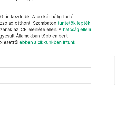
6-án kezdődik. A bő két hétig tartó
ezzo ad otthont. Szombaton
tüntetők lepték
zzanak az ICE jelenléte ellen. A
hatóság elleni
Egyesült Államokban több embert
bi esetről
ebben a cikkünkben írtunk