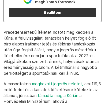
megbízható forrásnak!
Beállítom
Precedensértékű ítéletet hozott meg kedden a
Kúria, a felülvizsgálati tanácsban helyet foglaló öt
bíró alapos iratismertetés és félórás tanácskozás
után úgy foglalt állást, hogy a jogerős másodfokú
ítélet ellenére nem jár a sportolóknak a 2022-es
Világjátékokon szerzett érmek, helyezések után az
eredményességi jutalom. A kétmilliónál is nagyobb
perköltséget a sportolóknak kell állniuk.
A másodfokon
meghozott jogerős ítéletet,
ami 119,5
millió forint és a kamatok kifizetésére kötelezte az
államot, júniusban
támadta meg a Kúrián
a
Honvédelmi Minisztérium, ahová a