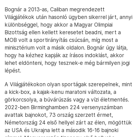
Bognár a 2013-as, Caliban megrendezett
Világjátékok után hasonló ügyben sikerrel járt, annyi
különbséggel, hogy akkor a Magyar Olimpiai
Bizottság ellen kellett keresetet beadni, mert a
MOB volt a sportirányítás csúcsán, míg most a
minisztérium volt a másik oldalon. Bognár úgy látja,
hogy ha kézhez kapják az írásos indoklást, akkor
lehet eldönteni, hogy tesznek-e még bármilyen jogi
lépést.
A Világjátékokon olyan sportágak szerepelnek, mint
a kick-box, a kajak-kenu maratoni változata, a
görkorcsolya, a búvárúszás vagy a vízi életmentés.
2022-ben Birminghamben 224 versenyszámban
avattak bajnokot, 73 ország szerzett érmet,
Németország 24 első hellyel zárt az élen, mögöttük
az USA és Ukrajna lett a második 16-16 bajnoki