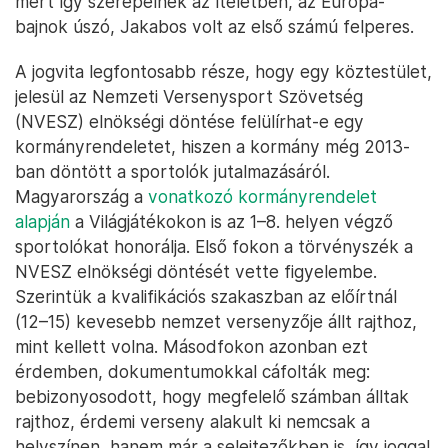
mert így szerepelnek az ítéletben, az Európa-
bajnok úszó, Jakabos volt az első számú felperes.
A jogvita legfontosabb része, hogy egy köztestület,
jelesül az Nemzeti Versenysport Szövetség
(NVESZ) elnökségi döntése felülírhat-e egy
kormányrendeletet, hiszen a kormány még 2013-
ban döntött a sportolók jutalmazásáról.
Magyarország a
vonatkozó kormányrendelet
alapján
a Világjátékokon is az 1–8. helyen végző
sportolókat honorálja. Első fokon a törvényszék a
NVESZ elnökségi döntését vette figyelembe.
Szerintük a kvalifikációs szakaszban az előírtnál
(12–15) kevesebb nemzet versenyzője állt rajthoz,
mint kellett volna. Másodfokon azonban ezt
érdemben, dokumentumokkal cáfolták meg:
bebizonyosodott, hogy megfelelő számban álltak
rajthoz, érdemi verseny alakult ki nemcsak a
helyszínen, hanem már a selejtezőkben is, így joggal