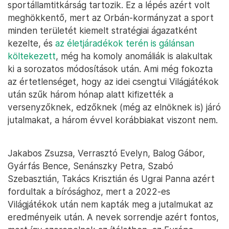
sportállamtitkárság tartozik. Ez a lépés azért volt
meghökkentő, mert az Orbán-kormányzat a sport
minden területét kiemelt stratégiai ágazatként
kezelte, és
az életjáradékok terén is gálánsan
költekezett
, még ha komoly anomáliák is alakultak
ki a sorozatos módosítások után. Ami még fokozta
az értetlenséget, hogy az idei csengtui Világjátékok
után szűk három hónap alatt kifizették a
versenyzőknek, edzőknek (még az elnöknek is) járó
jutalmakat, a három évvel korábbiakat viszont nem.
Jakabos Zsuzsa, Verrasztó Evelyn, Balog Gábor,
Gyárfás Bence, Senánszky Petra, Szabó
Szebasztián, Takács Krisztián és Ugrai Panna azért
fordultak a bírósághoz, mert a 2022-es
Világjátékok után nem kapták meg a jutalmukat az
eredményeik után. A nevek sorrendje azért fontos,