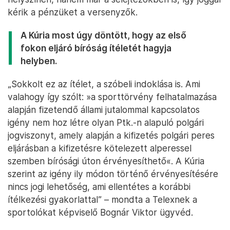
kérik a pénzüket a versenyzők.
A Kúria most úgy döntött, hogy az első
fokon eljáró bíróság ítéletét hagyja
helyben.
„Sokkolt ez az ítélet, a szóbeli indoklása is. Ami
valahogy így szólt: »a sporttörvény felhatalmazása
alapján fizetendő állami jutalommal kapcsolatos
igény nem hoz létre olyan Ptk.-n alapuló polgári
jogviszonyt, amely alapján a kifizetés polgári peres
eljárásban a kifizetésre kötelezett alperessel
szemben bírósági úton érvényesíthető«. A Kúria
szerint az igény ily módon történő érvényesítésére
nincs jogi lehetőség, ami ellentétes a korábbi
ítélkezési gyakorlattal” – mondta a Telexnek a
sportolókat képviselő Bognár Viktor ügyvéd.