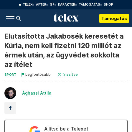
TELEX
AFTER
G7
KARAKTER
TÁMOGATÁS
SHOP
Támogatás
Elutasította Jakabosék keresetét a
Kúria, nem kell fizetni 120 milliót az
érmek után, az ügyvédet sokkolta
az ítélet
Legfontosabb
frissítve
SPORT
Ághassi Attila
Állítsd be a Telexet