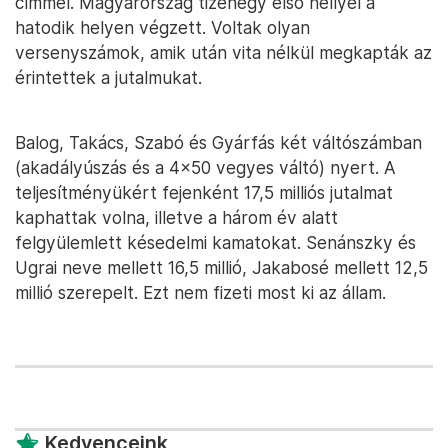
címmel. Magyarország tizenegy első hellyel a
hatodik helyen végzett. Voltak olyan
versenyszámok, amik után vita nélkül megkapták az
érintettek a jutalmukat.
Balog, Takács, Szabó és Gyárfás két váltószámban
(akadályúszás és a 4×50 vegyes váltó) nyert. A
teljesítményükért fejenként 17,5 milliós jutalmat
kaphattak volna, illetve a három év alatt
felgyülemlett késedelmi kamatokat. Senánszky és
Ugrai neve mellett 16,5 millió, Jakabosé mellett 12,5
millió szerepelt. Ezt nem fizeti most ki az állam.
Kedvenceink