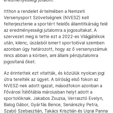
Itthon a rendelet értelmében a Nemzeti
Versenysport Szövetségnek (NVESZ) kell
felterjesztenie a sportért felelős államtitkárság felé
az eredményességi jutalomra a jogosultakat. A
szervezet meg is tette ezt a 2022-es Világjátékok
után, kilenc, úszásból ismert sportolóval szemben
azonban úgy határozott, hogy az ő versenyszámuk
nincs abban a körben, ami állami pénzjutalomra
jogosítaná őket.
Az érintettek ezt vitatták, és közülük nyolcan jogi
útra terelték az ügyet. A bíróság első fokon az
NVESZ-nek adott igazat, másodfokon azonban a
Fővárosi Ítélőtábla márciusban helyt adott a
sportolóknak. Jakabos Zsuzsa, Verrasztó Evelyn,
Balog Gábor, Gyárfás Bence, Senánszky Petra,
Szabó Szebasztián, Takács Krisztián és Ugrai Panna