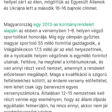
hellyel zárt az élen, mögöttük az Egyesült Államok
és Ukrajna lett a második 16–16 bajnoki címmel.
Magyarország
egy 2013-as kormányrendelet
alapján
az ebben a versenyben 1–8. helyen végző
sportolókat honorálja. Míg egy olimpián győztes
magyar sportoló 55 millió forinttal gazdagodik, a
Világjátékokon 17,5 millió jár az első helyezettnek,
de a nyolcadik helyen végzőnek is egymillió forintot
utalnak. Feltéve, ha megfelel a kritériumoknak, és
van annyi részt vevő nemzet, amennyit a rendelet
előzetesen megállapít. Maga a kvalifikáció is szigorú
feltételekhez kötött, az érdemi verseny előfeltétel,
nem lehet csak úgy benevezni egyes
versenyszámokra. Általában 12–15 nemzetnek kell
részt vennie egy eseményen, hogy az állami díjazás
egyáltalán felmerüljön, ha nincs ennyi, akkor nem jár
eredményességi jutalom.