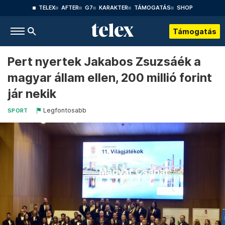
TELEX
AFTER
G7
KARAKTER
TÁMOGATÁS
SHOP
Támogatás
Pert nyertek Jakabos Zsuzsáék a
magyar állam ellen, 200 millió forint
jár nekik
Legfontosabb
SPORT