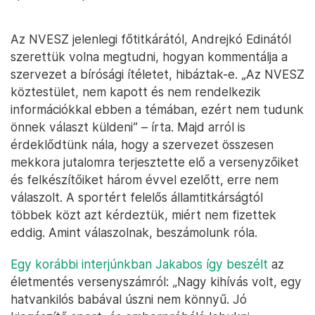
Az NVESZ jelenlegi főtitkárától, Andrejkó Edinától
szerettük volna megtudni, hogyan kommentálja a
szervezet a bírósági ítéletet, hibáztak-e. „Az NVESZ
köztestület, nem kapott és nem rendelkezik
információkkal ebben a témában, ezért nem tudunk
önnek választ küldeni” – írta. Majd arról is
érdeklődtünk nála, hogy a szervezet összesen
mekkora jutalomra terjesztette elő a versenyzőiket
és felkészítőiket három évvel ezelőtt, erre nem
válaszolt. A sportért felelős államtitkárságtól
többek közt azt kérdeztük, miért nem fizettek
eddig. Amint válaszolnak, beszámolunk róla.
Egy korábbi interjúnkban Jakabos így beszélt
az
életmentés versenyszámról: „Nagy kihívás volt, egy
hatvankilós babával úszni nem könnyű. Jó