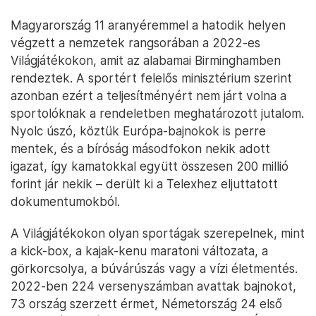
Magyarország 11 aranyéremmel a hatodik helyen
végzett a nemzetek rangsorában a 2022-es
Világjátékokon, amit az alabamai Birminghamben
rendeztek. A sportért felelős minisztérium szerint
azonban ezért a teljesítményért nem járt volna a
sportolóknak a rendeletben meghatározott jutalom.
Nyolc úszó, köztük Európa-bajnokok is perre
mentek, és a bíróság másodfokon nekik adott
igazat, így kamatokkal együtt összesen 200 millió
forint jár nekik – derült ki a Telexhez eljuttatott
dokumentumokból.
A Világjátékokon olyan sportágak szerepelnek, mint
a kick-box, a kajak-kenu maratoni változata, a
görkorcsolya, a búvárúszás vagy a vízi életmentés.
2022-ben 224 versenyszámban avattak bajnokot,
73 ország szerzett érmet, Németország 24 első