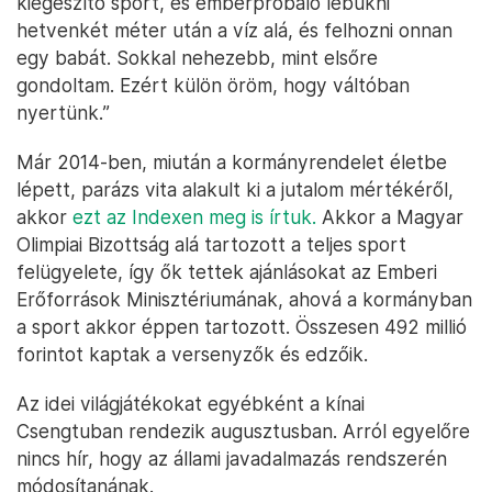
kiegészítő sport, és emberpróbáló lebukni
hetvenkét méter után a víz alá, és felhozni onnan
egy babát. Sokkal nehezebb, mint elsőre
gondoltam. Ezért külön öröm, hogy váltóban
nyertünk.”
Már 2014-ben, miután a kormányrendelet életbe
lépett, parázs vita alakult ki a jutalom mértékéről,
akkor
ezt az Indexen meg is írtuk.
Akkor a Magyar
Olimpiai Bizottság alá tartozott a teljes sport
felügyelete, így ők tettek ajánlásokat az Emberi
Erőforrások Minisztériumának, ahová a kormányban
a sport akkor éppen tartozott. Összesen 492 millió
forintot kaptak a versenyzők és edzőik.
Az idei világjátékokat egyébként a kínai
Csengtuban rendezik augusztusban. Arról egyelőre
nincs hír, hogy az állami javadalmazás rendszerén
módosítanának.