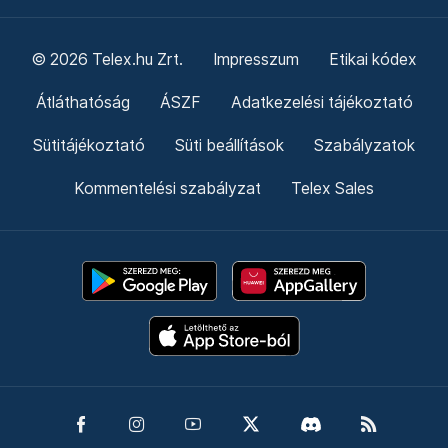
© 2026 Telex.hu Zrt.
Impresszum
Etikai kódex
Átláthatóság
ÁSZF
Adatkezelési tájékoztató
Sütitájékoztató
Süti beállítások
Szabályzatok
Kommentelési szabályzat
Telex Sales