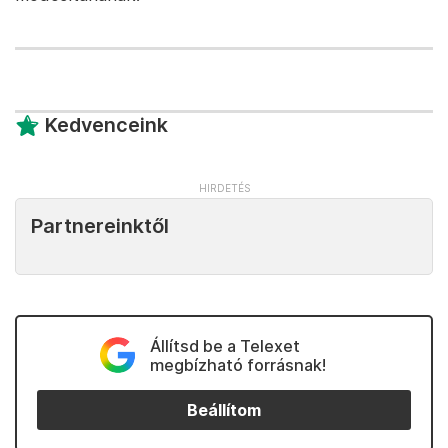
Kedvenceink
Partnereinktől
Állítsd be a Telexet
megbízható forrásnak!
Beállítom