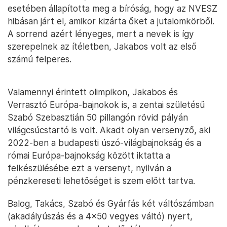
esetében állapította meg a bíróság, hogy az NVESZ
hibásan járt el, amikor kizárta őket a jutalomkörből.
A sorrend azért lényeges, mert a nevek is így
szerepelnek az ítéletben, Jakabos volt az első
számú felperes.
Valamennyi érintett olimpikon, Jakabos és
Verrasztó Európa-bajnokok is, a zentai születésű
Szabó Szebasztián 50 pillangón rövid pályán
világcsúcstartó is volt. Akadt olyan versenyző, aki
2022-ben a budapesti úszó-világbajnokság és a
római Európa-bajnokság között iktatta a
felkészülésébe ezt a versenyt, nyilván a
pénzkereseti lehetőséget is szem előtt tartva.
Balog, Takács, Szabó és Gyárfás két váltószámban
(akadályúszás és a 4×50 vegyes váltó) nyert,