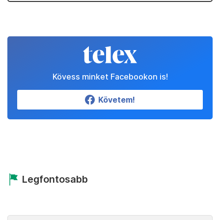
Kövess minket Facebookon is!
Követem!
Legfontosabb