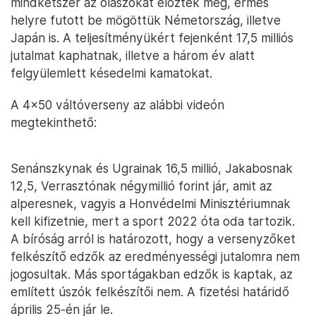
mindkétszer az olaszokat előzték meg, érmes
helyre futott be mögöttük Németország, illetve
Japán is. A teljesítményükért fejenként 17,5 milliós
jutalmat kaphatnak, illetve a három év alatt
felgyülemlett késedelmi kamatokat.
A 4×50 váltóverseny az alábbi videón
megtekinthető:
Senánszkynak és Ugrainak 16,5 millió, Jakabosnak
12,5, Verrasztónak négymillió forint jár, amit az
alperesnek, vagyis a Honvédelmi Minisztériumnak
kell kifizetnie, mert a sport 2022 óta oda tartozik.
A bíróság arról is határozott, hogy a versenyzőket
felkészítő edzők az eredményességi jutalomra nem
jogosultak. Más sportágakban edzők is kaptak, az
említett úszók felkészítői nem. A fizetési határidő
április 25-én jár le.