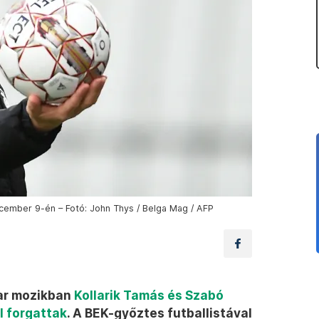
cember 9-én – Fotó: John Thys / Belga Mag / AFP
ar mozikban
Kollarik Tamás és Szabó
ől forgattak
. A BEK-győztes futballistával