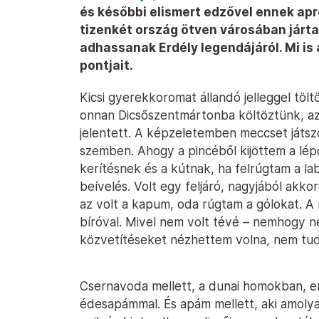
és későbbi elismert edzővel ennek ap
tizenkét ország ötven városában járta
adhassanak Erdély legendájáról. Mi is
pontjait.
Kicsi gyerekkoromat állandó jelleggel töl
onnan Dicsőszentmártonba költöztünk, az
jelentett. A képzeletemben meccset játszo
szemben. Ahogy a pincéből kijöttem a lépcs
kerítésnek és a kútnak, ha felrúgtam a lab
beívelés. Volt egy feljáró, nagyjából akk
az volt a kapum, oda rúgtam a gólokat. A
bíróval. Mivel nem volt tévé – nemhogy n
közvetítéseket nézhettem volna, nem tud
Csernavoda mellett, a dunai homokban, e
édesapámmal. És apám mellett, aki amolyan 