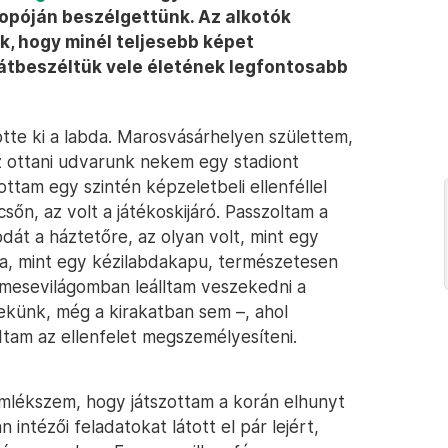
ropóján beszélgettünk. Az alkotók
k, hogy minél teljesebb képet
 átbeszéltük vele életének legfontosabb
tötte ki a labda. Marosvásárhelyen születtem,
 ottani udvarunk nekem egy stadiont
ttam egy szintén képzeletbeli ellenféllel
őn, az volt a játékoskijáró. Passzoltam a
dát a háztetőre, az olyan volt, mint egy
ora, mint egy kézilabdakapu, természetesen
 mesevilágomban leálltam veszekedni a
ekünk, még a kirakatban sem –, ahol
tam az ellenfelet megszemélyesíteni.
mlékszem, hogy játszottam a korán elhunyt
intézői feladatokat látott el pár lejért,