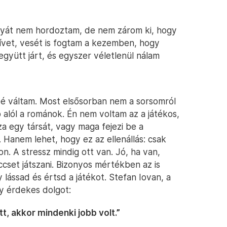
yát nem hordoztam, de nem zárom ki, hogy
szívet, vesét is fogtam a kezemben, hogy
együtt járt, és egyszer véletlenül nálam
bé váltam. Most elsősorban nem a sorsomról
 alól a románok. Én nem voltam az a játékos,
za egy társát, vagy maga fejezi be a
Hanem lehet, hogy ez az ellenállás: csak
n. A stressz mindig ott van. Jó, ha van,
ccset játszani. Bizonyos mértékben az is
lássad és értsd a játékot. Stefan Iovan, a
y érdekes dolgot:
tt, akkor mindenki jobb volt.”