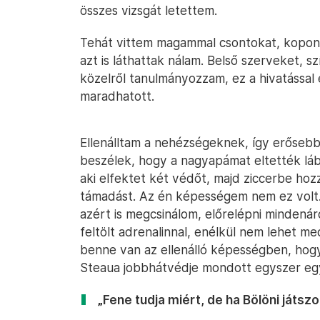
összes vizsgát letettem.
Tehát vittem magammal csontokat, kopon
azt is láthattak nálam. Belső szerveket, 
közelről tanulmányozzam, ez a hivatással 
maradhatott.
Ellenálltam a nehézségeknek, így erőseb
beszélek, hogy a nagyapámat eltették láb
aki elfektet két védőt, majd ziccerbe hoz
támadást. Az én képességem nem ez volt. 
azért is megcsinálom, előrelépni mindenáro
feltölt adrenalinnal, enélkül nem lehet me
benne van az ellenálló képességben, hogy 
Steaua jobbhátvédje mondott egyszer eg
„Fene tudja miért, de ha Bölöni játszo