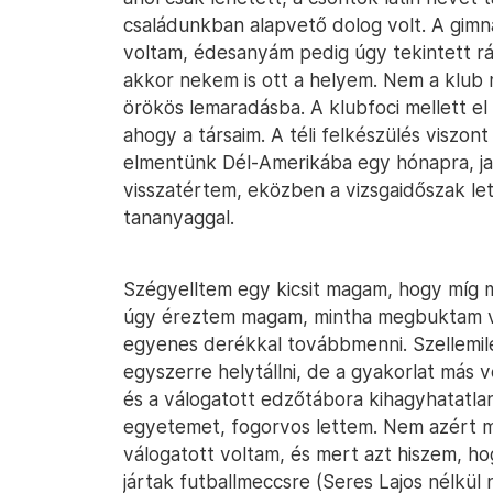
családunkban alapvető dolog volt. A gimn
voltam, édesanyám pedig úgy tekintett r
akkor nekem is ott a helyem. Nem a klub 
örökös lemaradásba. A klubfoci mellett e
ahogy a társaim. A téli felkészülés viszon
elmentünk Dél-Amerikába egy hónapra, jan
visszatértem, eközben a vizsgaidőszak let
tananyaggal.
Szégyelltem egy kicsit magam, hogy míg 
úgy éreztem magam, mintha megbuktam voln
egyenes derékkal továbbmenni. Szellemil
egyszerre helytállni, de a gyakorlat más vo
és a válogatott edzőtábora kihagyhatatla
egyetemet, fogorvos lettem. Nem azért 
válogatott voltam, és mert azt hiszem, ho
jártak futballmeccsre (Seres Lajos nélkü