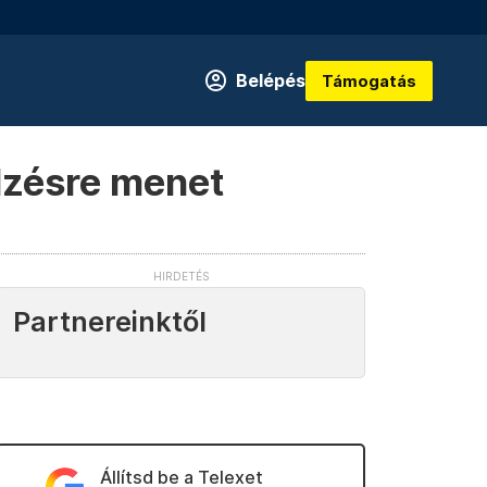
Belépés
Támogatás
dzésre menet
Partnereinktől
Állítsd be a Telexet