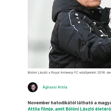
Bölöni László a Royal Antwerp FC edzőjeként 2018. de
Ághassi Attila
November hatodikától látható a magy
Attila filmje, amit Bölöni László életér