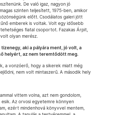
eszítenünk. De való igaz, nagyon jó
magas szinten teljesített, 1975-ben, amikor
közönségünk előtt. Csodálatos galeri jött
tűnő emberek is voltak. Volt egy idősebb
ehetséges fiatal csoportot. Fazakas Árpit,
volt olyan merész.
izenegy, aki a pályára ment, jó volt, a
első helyért, az nem teremtődött meg.
ak, a vonzóerő, hogy a sikerek miatt még
fejlődni, nem volt mintaszerű. A második hely
ammal vittem volna, azt nem gondolom,
a esik. Az orvosi egyetemre könnyen
ltam, ezért mindenhová könyvvel mentem,
tanultam. A tanulás a testvéremmel, a