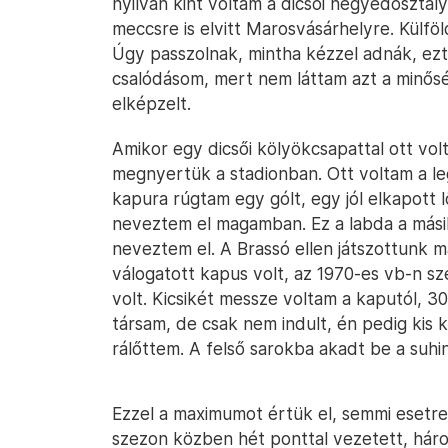
nyilván kint voltam a dicsői negyedosztá
meccsre is elvitt Marosvásárhelyre. Külföld
Úgy passzolnak, mintha kézzel adnák, ezt 
csalódásom, mert nem láttam azt a minős
elképzelt.
Amikor egy dicsői kölyökcsapattal ott vo
megnyertük a stadionban. Ott voltam a leg
kapura rúgtam egy gólt, egy jól elkapott l
neveztem el magamban. Ez a labda a má
neveztem el. A Brassó ellen játszottunk
válogatott kapus volt, az 1970-es vb-n s
volt. Kicsikét messze voltam a kaputól, 3
társam, de csak nem indult, én pedig kis 
rálőttem. A felső sarokba akadt be a suhi
Ezzel a maximumot értük el, semmi esetre
szezon közben hét ponttal vezetett, három