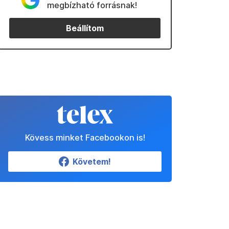
megbízható forrásnak!
Beállítom
Kövess minket Facebookon is!
Követem!