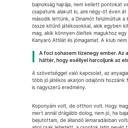
bajnokság hajrája, nem kellett pontokat v
csapatunk alakult ki, ami négy-öt éven át 
második lettünk, a Dinamót felülmúltuk a 
össze kitűnő játékosokkal, akik egyben ki
mag, akik könnyen öleltek magukhoz egy t
Kanyaró Attilát és jómagamat. A klub nem 
A foci sohasem tizenegy ember. Az a t
háttér, hogy eséllyel harcoljunk az 
A szövetséggel való kapcsolat, az anyagi
több jó játékos akarjon odajönni hozzánk 
is nagyszerű eredmény.
Koponyám volt, de otthon volt. Hogy mag
mert annál drágább dolog, nem jó, ha baj
bejutottam, de állandó lemaradásban vo
ahol csak lehetett, a csontok latin nevét 