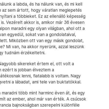
álunk a labda, és ha nálunk van, és mi kell
 az sem ártott, hogy váratlan meglepetés
yítani a többieket. Ez az ellenálló képesség
t is. Vezérelt akkor is, amikor már 36 évesen
lpon maradni egy olyan világban, ahol ott a
van egyedül, sokat van a gondolataival,
mellett. Miközben ott van egy másik gondolat,
őre? Mi van, ha akkor nyerünk, azzal leszünk
gy tudnám érzékeltetni.
 Nagyobb sikereket értem el, ott volt a
 ezért is jobban élveztem a
átékosnak lenni, fiatalabb is voltam. Nagy
vetni a lábadat, ami tele van buktatókkal.
 maradni több mint harminc éven át, és egy
mít az ember, ahol már van érték. A csúcsok
rancia bajnokságban szerepelni különféle