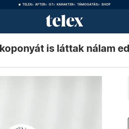
TELEX
AFTER
G7
KARAKTER
TÁMOGATÁS
SHOP
koponyát is láttak nálam e