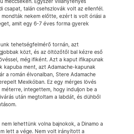
lyú meccseken. Egyszer villanyfényes
i csapat, talán csehszlovák volt az ellenfél.
mondták nekem előtte, ezért is volt óriási a
éget, amit egy 6-7 éves forma gyerek
ltunk tehetségfelmérő tornán, azt
jobbak közt, és az öltözőtől bal kézre eső
övéssel, még ifiként. Azt a kaput ifikapunak
sik kapuba ment, azt Adamache-kapunak
 már a román élvonalban, Stere Adamache
zerepelt Mexikóban. Ez egy mérges lövés
0 méterre, integettem, hogy induljon be a
kivárás után megtoltam a labdát, és dühből
ntásom.
 nem lehettünk volna bajnokok, a Dinamo a
 lett a vége. Nem volt irányított a