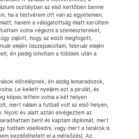
áziumi osztályban az első kettőben benne
ám, ha a testvérem ott van az egyetemen,
miatt, hanem a válogatottság miatt kerültem
l tudtam volna végezni a szemesztereket,
t úgy zajlott, hogy az edző megfogott,
uár elején összepakoltam, február elején
elt, én pedig loholtam a többiek után a
mások előrelépnek, én addig lemaradozok,
a. Le kellett nyeljem ezt a pirulát, és
eg képes lettem volna a két helyen
lt, mert nálam a futball volt az első helyen,
n. Nyolc év alatt aztán elvégeztem az
maradhattam bent és kaptam diplomát, mert
gy tudtam viselkedni, vagy mert a tanárok is
l nem kezdődhetett el a mérkőzés). Az