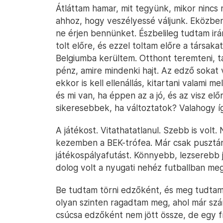
Átláttam hamar, mit tegyünk, mikor nincs n
ahhoz, hogy veszélyessé váljunk. Eközben
ne érjen bennünket. Észbelileg tudtam irán
tolt előre, és ezzel toltam előre a társaka
Belgiumba kerültem. Otthont teremteni, ta
pénz, amire mindenki hajt. Az edző sokat 
ekkor is kell ellenállás, kitartani valami 
és mi van, ha éppen az a jó, és az visz el
sikeresebbek, ha változtatok? Valahogy í
A játékost. Vitathatatlanul. Szebb is volt.
kezemben a BEK-trófea. Már csak pusztán
játékospályafutást. Könnyebb, lezserebb j
dolog volt a nyugati nehéz futballban meg
Be tudtam törni edzőként, és meg tudtam
olyan szinten ragadtam meg, ahol már szá
csúcsa edzőként nem jött össze, de egy f