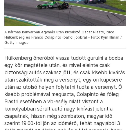
A hármas kanyarban egymás után kicsúszó Oscar Piastri, Nico
Hülkenberg és Franco Colapinto (balról jobbra) – Fotó: Kym Illman /
Getty Images
Hülkenberg önerőből vissza tudott gurulni a boxba
egy kör megtétele után, és mivel eleinte csak
biztonsági autós szakasz jött, és csak kisebb kivárás
után szakították meg a versenyt, egy orrkúpcsere
után az utolsó helyen folytatni tudta a versenyt. Ő
kisebb problémával megúszta, Colapinto és főleg
Piastri esetében a vb-esély miatt viszont a
komolyabban sérült autó nagy kihívást jelent a
csapatnak, hiszen még szombaton, magyar idő
szerint 19.00-tól jön az időmérő, tehát nagyjából 3