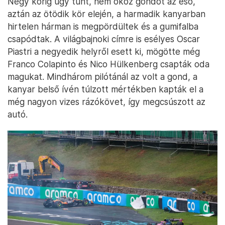
Négy körig úgy tűnt, nem okoz gondot az eső,
aztán az ötödik kör elején, a harmadik kanyarban
hirtelen hárman is megpördültek és a gumifalba
csapódtak. A világbajnoki címre is esélyes Oscar
Piastri a negyedik helyről esett ki, mögötte még
Franco Colapinto és Nico Hülkenberg csapták oda
magukat. Mindhárom pilótánál az volt a gond, a
kanyar belső ívén túlzott mértékben kapták el a
még nagyon vizes rázókövet, így megcsúszott az
autó.