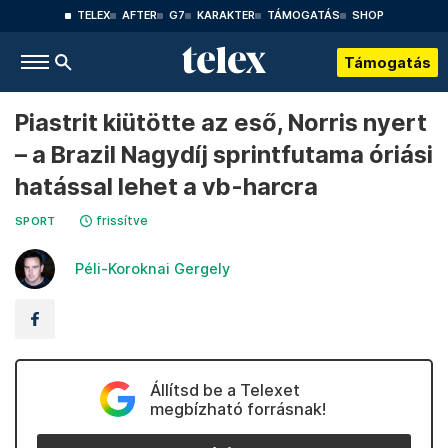
TELEX
AFTER
G7
KARAKTER
TÁMOGATÁS
SHOP
Támogatás
Piastrit kiütötte az eső, Norris nyert
– a Brazil Nagydíj sprintfutama óriási
hatással lehet a vb-harcra
frissítve
SPORT
Péli-Koroknai Gergely
Állítsd be a Telexet
megbízható forrásnak!