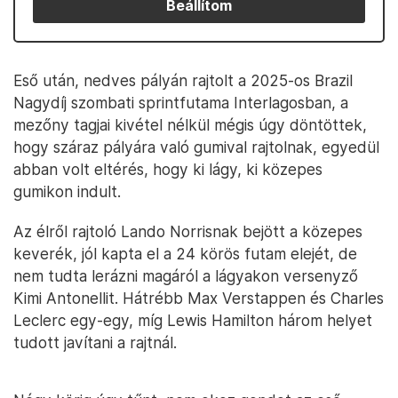
Beállítom
Eső után, nedves pályán rajtolt a 2025-os Brazil
Nagydíj szombati sprintfutama Interlagosban, a
mezőny tagjai kivétel nélkül mégis úgy döntöttek,
hogy száraz pályára való gumival rajtolnak, egyedül
abban volt eltérés, hogy ki lágy, ki közepes
gumikon indult.
Az élről rajtoló Lando Norrisnak bejött a közepes
keverék, jól kapta el a 24 körös futam elejét, de
nem tudta lerázni magáról a lágyakon versenyző
Kimi Antonellit. Hátrébb Max Verstappen és Charles
Leclerc egy-egy, míg Lewis Hamilton három helyet
tudott javítani a rajtnál.