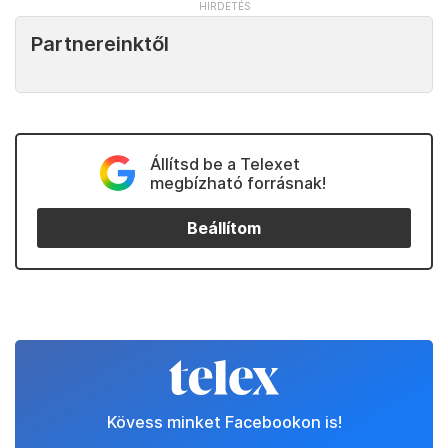
Partnereinktől
Állítsd be a Telexet
megbízható forrásnak!
Beállítom
Kövess minket Facebookon is!