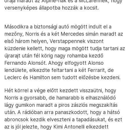
órája maradt az Alpine-nak és a McLarennek, hogy
versenyképes állapotba hozzák a kocsit.
Másodikra a biztonsági autó mögött indult el a
mezőny, Norris és a két Mercedes simán maradt az
első három helyen, Verstappennek viszont
küzdenie kellett, hogy maga mögött tudja tartani az
újrarajt után fél körig nagy rohamba kezdő
Fernando Alonsót. Ahogy elfogyott Alonso
lendülete, elkezdte feltartani a két Ferrarit, de
Leclerc és Hamilton sem tudott előzésbe kezdeni.
Hét körrel a vége előtt kezdett visszaütni, hogy
Norris a gyorsabb, de hamarabb is elhasználódó
lágy gumikon maradt a piros zászlós megszakítás
után. A rádióban arra panaszkodott, hogy a hátsó
abroncsok kezdik elveszteni a tapadásukat, és ezt
az is jól jelezte, hogy Kimi Antonelli elkezdett