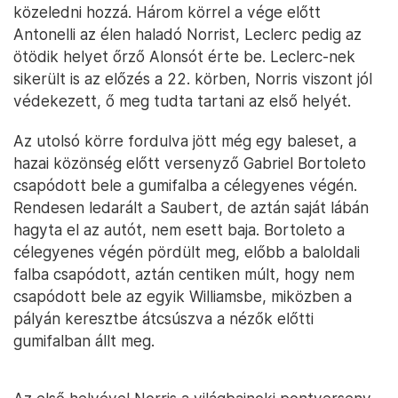
közeledni hozzá. Három körrel a vége előtt
Antonelli az élen haladó Norrist, Leclerc pedig az
ötödik helyet őrző Alonsót érte be. Leclerc-nek
sikerült is az előzés a 22. körben, Norris viszont jól
védekezett, ő meg tudta tartani az első helyét.
Az utolsó körre fordulva jött még egy baleset, a
hazai közönség előtt versenyző Gabriel Bortoleto
csapódott bele a gumifalba a célegyenes végén.
Rendesen ledarált a Saubert, de aztán saját lábán
hagyta el az autót, nem esett baja. Bortoleto a
célegyenes végén pördült meg, előbb a baloldali
falba csapódott, aztán centiken múlt, hogy nem
csapódott bele az egyik Williamsbe, miközben a
pályán keresztbe átcsúszva a nézők előtti
gumifalban állt meg.