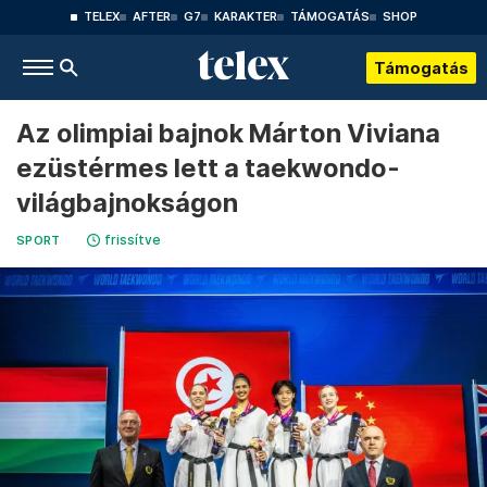
TELEX
AFTER
G7
KARAKTER
TÁMOGATÁS
SHOP
Támogatás
Az olimpiai bajnok Márton Viviana
ezüstérmes lett a taekwondo-
világbajnokságon
frissítve
SPORT