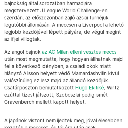
bajnokság által sorozatban harmadjára
megszervezett J.League World Challenge-en
szerdán, az előszezonban zajló ázsiai turnéjuk
legutóbbi állomásán. A meccsen a Liverpool a lehető
legjobb kezdőjével lépett pályára, de végül megint
az ifijei villogtak.
Az angol bajnok
az AC Milan elleni vesztes meccs
után most megmutatta, hogy hogyan állhatnak majd
fel a következő idényben, a családi okok miatt
hiányzó Alisson helyett védő Mamardashvilin kívül
valószínűleg ez lesz majd az állandó kezdőjük.
Csatárposzton bemutatkozott
Hugo Ekitiké
, Wirtz
ezúttal tízest játszott, Szoboszlai pedig ismét
Gravenberch mellett kapott helyet.
A japánok viszont nem ijedtek meg, jóval élesebben
kezdték a meccset, és fél óra után csak