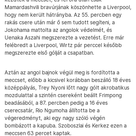
Mamardashvili bravúrjának köszönhette a Liverpool,
hogy nem került hátrányba. Az 55. percben egy
rakás csere után már ő sem tudott segíteni, a
Jokohama mattolta az angolok védelmét, és
Uenaka Aszahi megszerezte a vezetést. Erre már
felébredt a Liverpool, Wirtz pár perccel később
megszerezte első gólját a csapatban.
Aztán az angol bajnok végül meg is fordította a
meccset, előbb a kicsivel korábban beszálló 18 éves
középpályás, Trey Nyoni lőtt nagy gólt akrobatikus
mozdulattal a szintén csereként beállt Frimpong
beadásából, a 87. percben pedig a 16 éves
cserecsatár, Rio Ngumoha állította be a
végeredményt, aki egy nagy szóló végén
bombázott a kapuba. Szoboszlai és Kerkez ezen a
meccsen 63 percet kaptak.