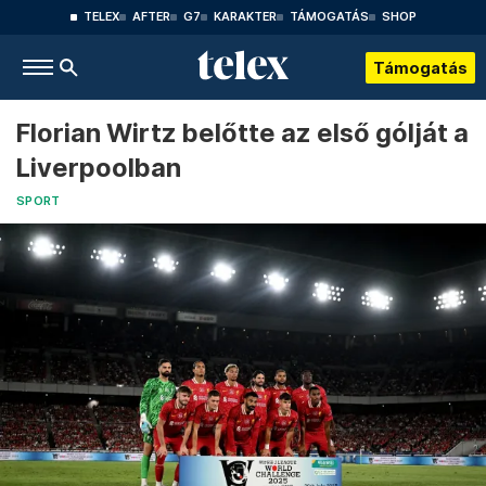
TELEX
AFTER
G7
KARAKTER
TÁMOGATÁS
SHOP
Támogatás
Florian Wirtz belőtte az első gólját a
Liverpoolban
SPORT