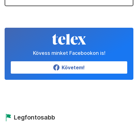
Kövess minket Facebookon is!
Követem!
Legfontosabb