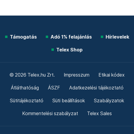
Támogatás
Adó 1% felajánlás
Hírlevelek
Telex Shop
© 2026 Telex.hu Zrt.
Impresszum
Etikai kódex
Átláthatóság
ÁSZF
Adatkezelési tájékoztató
Sütitájékoztató
Süti beállítások
Szabályzatok
Kommentelési szabályzat
Telex Sales