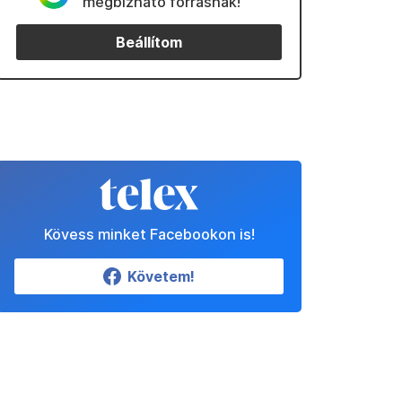
megbízható forrásnak!
Beállítom
Kövess minket Facebookon is!
Követem!