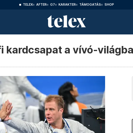
TELEX
AFTER
G7
KARAKTER
TÁMOGATÁS
SHOP
i kardcsapat a vívó-világ