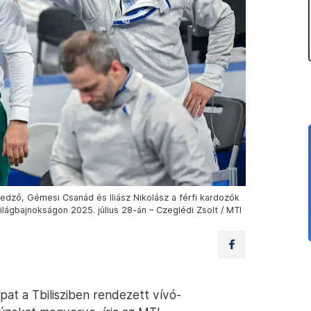
edző, Gémesi Csanád és Iliász Nikolász a férfi kardozók
lágbajnokságon 2025. július 28-án – Czeglédi Zsolt / MTI
at a Tbilisziben rendezett vívó-