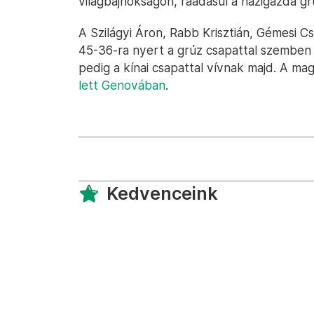
világbajnokságon, ráadásul a házigazda gr
A Szilágyi Áron, Rabb Krisztián, Gémesi Cs
45-36-ra nyert a grúz csapattal szembe
pedig a kínai csapattal vívnak majd. A m
lett Genovában
.
Kedvenceink