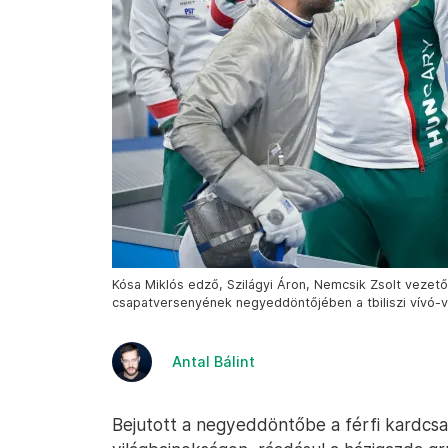
Kósa Miklós edző, Szilágyi Áron, Nemcsik Zsolt vezető
csapatversenyének negyeddöntőjében a tbiliszi vívó-vi
Antal Bálint
Bejutott a negyeddöntőbe a férfi kardcsap