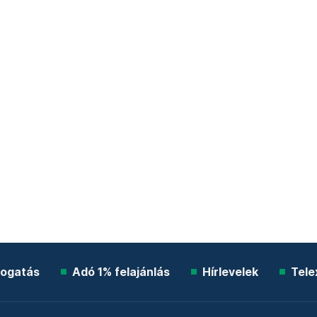
ogatás
Adó 1% felajánlás
Hírlevelek
Tele