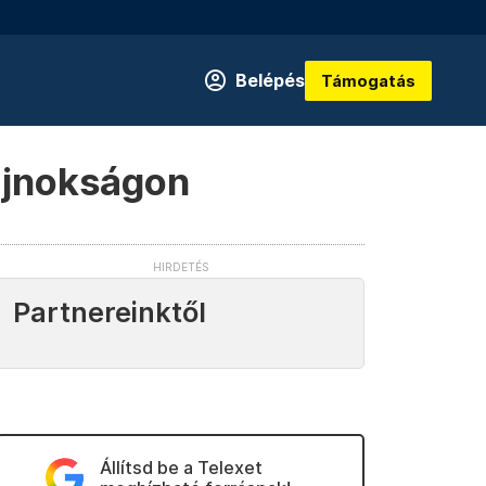
Belépés
Támogatás
bajnokságon
Partnereinktől
Állítsd be a Telexet