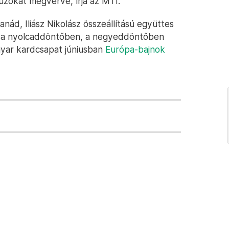
úzokat megverve, írja az MTI.
anád, Iliász Nikolász összeállítású együttes
n a nyolcaddöntőben, a negyeddöntőben
agyar kardcsapat júniusban
Európa-bajnok