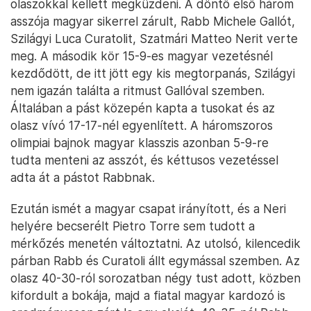
olaszokkal kellett megküzdeni. A döntő első három
asszója magyar sikerrel zárult, Rabb Michele Gallót,
Szilágyi Luca Curatolit, Szatmári Matteo Nerit verte
meg. A második kör 15-9-es magyar vezetésnél
kezdődött, de itt jött egy kis megtorpanás, Szilágyi
nem igazán találta a ritmust Gallóval szemben.
Általában a pást közepén kapta a tusokat és az
olasz vívó 17-17-nél egyenlített. A háromszoros
olimpiai bajnok magyar klasszis azonban 5-9-re
tudta menteni az asszót, és kéttusos vezetéssel
adta át a pástot Rabbnak.
Ezután ismét a magyar csapat irányított, és a Neri
helyére becserélt Pietro Torre sem tudott a
mérkőzés menetén változtatni. Az utolsó, kilencedik
párban Rabb és Curatoli állt egymással szemben. Az
olasz 40-30-ról sorozatban négy tust adott, közben
kifordult a bokája, majd a fiatal magyar kardozó is