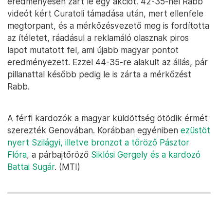
eredményesen zárt le egy akciót. 42-35-nél Rabb
videót kért Curatoli támadása után, mert ellenfele
megtorpant, és a mérkőzésvezető meg is fordította
az ítéletet, ráadásul a reklamáló olasznak piros
lapot mutatott fel, ami újabb magyar pontot
eredményezett. Ezzel 44-35-re alakult az állás, pár
pillanattal később pedig le is zárta a mérkőzést
Rabb.
A férfi kardozók a magyar küldöttség ötödik érmét
szerezték Genovában. Korábban egyéniben
ezüstöt
nyert Szilágyi, illetve bronzot a tőröző Pásztor
Flóra
, a párbajtőröző
Siklósi Gergely és a kardozó
Battai Sugár
. (MTI)