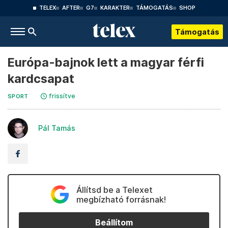
TELEX
AFTER
G7
KARAKTER
TÁMOGATÁS
SHOP
Támogatás
Európa-bajnok lett a magyar férfi
kardcsapat
frissítve
SPORT
Pál Tamás
Állítsd be a Telexet
megbízható forrásnak!
Beállítom