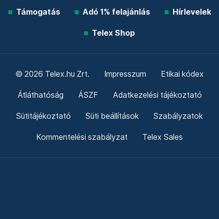
Támogatás
Adó 1% felajánlás
Hírlevelek
Telex Shop
© 2026 Telex.hu Zrt.
Impresszum
Etikai kódex
Átláthatóság
ÁSZF
Adatkezelési tájékoztató
Sütitájékoztató
Süti beállítások
Szabályzatok
Kommentelési szabályzat
Telex Sales