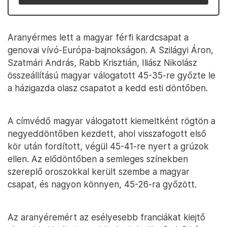
Aranyérmes lett a magyar férfi kardcsapat a
genovai vívó-Európa-bajnokságon. A Szilágyi Áron,
Szatmári András, Rabb Krisztián, Iliász Nikolász
összeállítású magyar válogatott 45-35-re győzte le
a házigazda olasz csapatot a kedd esti döntőben.
A címvédő magyar válogatott kiemeltként rögtön a
negyeddöntőben kezdett, ahol visszafogott első
kör után fordított, végül 45-41-re nyert a grúzok
ellen. Az elődöntőben a semleges színekben
szereplő oroszokkal került szembe a magyar
csapat, és nagyon könnyen, 45-26-ra győzött.
Az aranyéremért az esélyesebb franciákat kiejtő