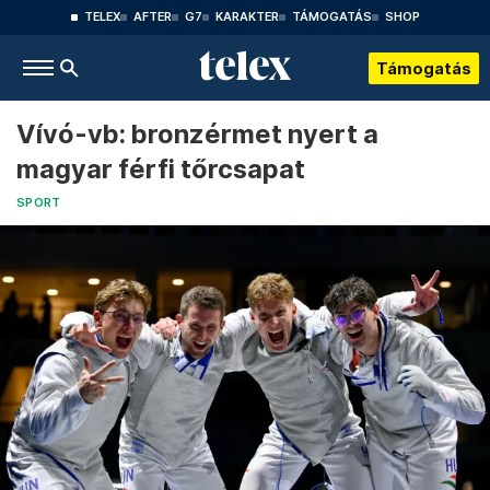
TELEX
AFTER
G7
KARAKTER
TÁMOGATÁS
SHOP
Támogatás
Vívó-vb: bronzérmet nyert a
magyar férfi tőrcsapat
SPORT