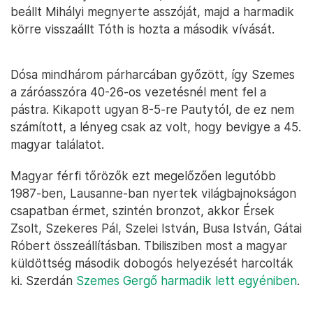
beállt Mihályi megnyerte asszóját, majd a harmadik
körre visszaállt Tóth is hozta a második vívását.
Dósa mindhárom párharcában győzött, így Szemes
a záróasszóra 40-26-os vezetésnél ment fel a
pástra. Kikapott ugyan 8-5-re Pautytól, de ez nem
számított, a lényeg csak az volt, hogy bevigye a 45.
magyar találatot.
Magyar férfi tőrözők ezt megelőzően legutóbb
1987-ben, Lausanne-ban nyertek világbajnokságon
csapatban érmet, szintén bronzot, akkor Érsek
Zsolt, Szekeres Pál, Szelei István, Busa István, Gátai
Róbert összeállításban. Tbilisziben most a magyar
küldöttség második dobogós helyezését harcolták
ki. Szerdán
Szemes Gergő harmadik lett egyéniben
.