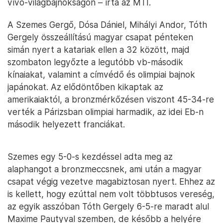
vívó-világbajnokságon – írta az MTI.
A Szemes Gergő, Dósa Dániel, Mihályi Andor, Tóth
Gergely összeállítású magyar csapat pénteken
simán nyert a katariak ellen a 32 között, majd
szombaton legyőzte a legutóbb vb-második
kínaiakat, valamint a címvédő és olimpiai bajnok
japánokat. Az elődöntőben kikaptak az
amerikaiaktól, a bronzmérkőzésen viszont 45-34-re
verték a Párizsban olimpiai harmadik, az idei Eb-n
második helyezett franciákat.
Szemes egy 5-0-s kezdéssel adta meg az
alaphangot a bronzmeccsnek, ami után a magyar
csapat végig vezetve magabiztosan nyert. Ehhez az
is kellett, hogy ezúttal nem volt többtusos vereség,
az egyik asszóban Tóth Gergely 6-5-re maradt alul
Maxime Pautyval szemben, de később a helyére