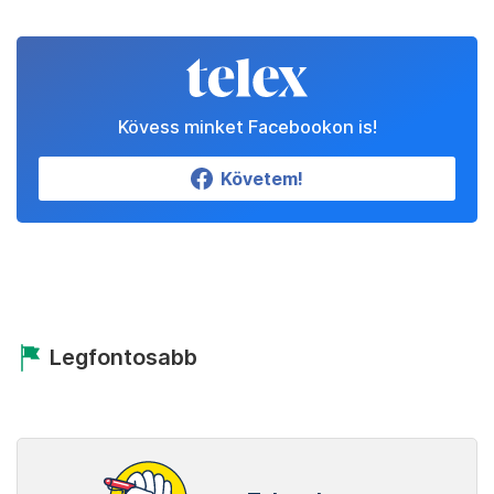
Kövess minket Facebookon is!
Követem!
Legfontosabb