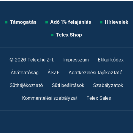
Támogatás
Adó 1% felajánlás
Hírlevelek
Telex Shop
© 2026 Telex.hu Zrt.
Impresszum
Etikai kódex
Átláthatóság
ÁSZF
Adatkezelési tájékoztató
Sütitájékoztató
Süti beállítások
Szabályzatok
Kommentelési szabályzat
Telex Sales