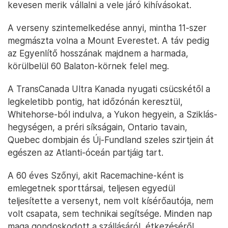
kevesen merik vállalni a vele járó kihívásokat.
A verseny szintemelkedése annyi, mintha 11-szer
megmászta volna a Mount Everestet. A táv pedig
az Egyenlítő hosszának majdnem a harmada,
körülbelül 60 Balaton-körnek felel meg.
A TransCanada Ultra Kanada nyugati csücskétől a
legkeletibb pontig, hat időzónán keresztül,
Whitehorse-ból indulva, a Yukon hegyein, a Sziklás-
hegységen, a préri síkságain, Ontario tavain,
Quebec dombjain és Új-Fundland szeles szirtjein át
egészen az Atlanti-óceán partjáig tart.
A 60 éves Szőnyi, akit Racemachine-ként is
emlegetnek sporttársai, teljesen egyedül
teljesítette a versenyt, nem volt kísérőautója, nem
volt csapata, sem technikai segítsége. Minden nap
maga gondoskodott a szállásáról, étkezéséről,