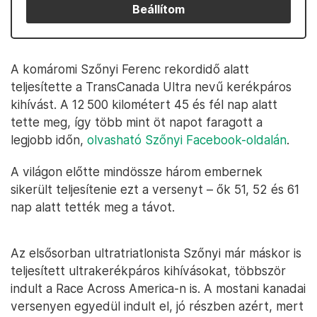
Beállítom
A komáromi Szőnyi Ferenc rekordidő alatt
teljesítette a TransCanada Ultra nevű kerékpáros
kihívást. A 12 500 kilométert 45 és fél nap alatt
tette meg, így több mint öt napot faragott a
legjobb időn,
olvasható Szőnyi Facebook-oldalán
.
A világon előtte mindössze három embernek
sikerült teljesítenie ezt a versenyt – ők 51, 52 és 61
nap alatt tették meg a távot.
Az elsősorban ultratriatlonista Szőnyi már máskor is
teljesített ultrakerékpáros kihívásokat, többször
indult a Race Across America-n is. A mostani kanadai
versenyen egyedül indult el, jó részben azért, mert