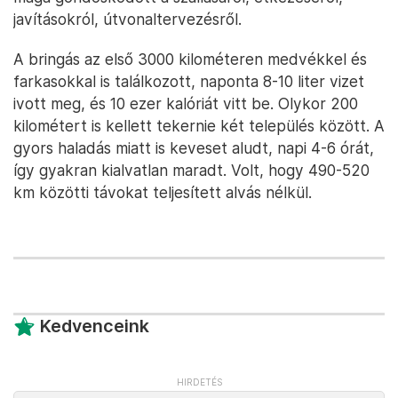
javításokról, útvonaltervezésről.
A bringás az első 3000 kilométeren medvékkel és
farkasokkal is találkozott, naponta 8-10 liter vizet
ivott meg, és 10 ezer kalóriát vitt be. Olykor 200
kilométert is kellett tekernie két település között. A
gyors haladás miatt is keveset aludt, napi 4-6 órát,
így gyakran kialvatlan maradt. Volt, hogy 490-520
km közötti távokat teljesített alvás nélkül.
Kedvenceink