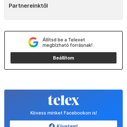
Partnereinktől
Állítsd be a Telexet
megbízható forrásnak!
Beállítom
Kövess minket Facebookon is!
Követem!