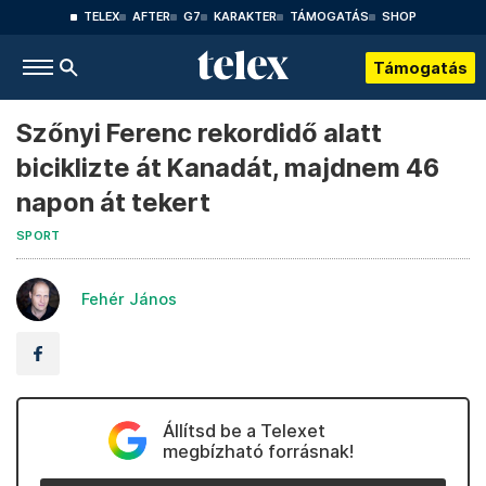
TELEX
AFTER
G7
KARAKTER
TÁMOGATÁS
SHOP
Támogatás
Szőnyi Ferenc rekordidő alatt
biciklizte át Kanadát, majdnem 46
napon át tekert
SPORT
Fehér János
Állítsd be a Telexet
megbízható forrásnak!