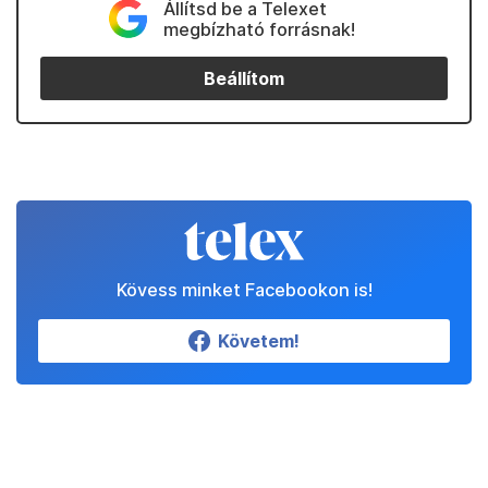
Állítsd be a Telexet
megbízható forrásnak!
Beállítom
Kövess minket Facebookon is!
Követem!