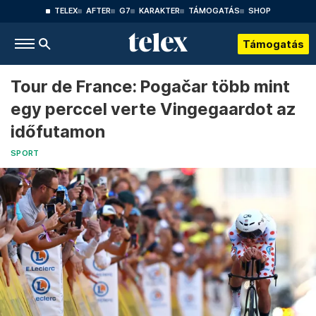
TELEX
AFTER
G7
KARAKTER
TÁMOGATÁS
SHOP
Támogatás
Tour de France: Pogačar több mint
egy perccel verte Vingegaardot az
időfutamon
SPORT