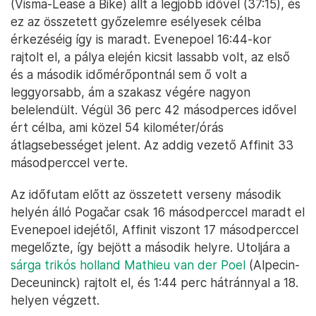
(Visma-Lease a Bike) állt a legjobb idővel (37:15), és
ez az összetett győzelemre esélyesek célba
érkezéséig így is maradt. Evenepoel 16:44-kor
rajtolt el, a pálya elején kicsit lassabb volt, az első
és a második időmérőpontnál sem ő volt a
leggyorsabb, ám a szakasz végére nagyon
belelendült. Végül 36 perc 42 másodperces idővel
ért célba, ami közel 54 kilométer/órás
átlagsebességet jelent. Az addig vezető Affinit 33
másodperccel verte.
Az időfutam előtt az összetett verseny második
helyén álló Pogačar csak 16 másodperccel maradt el
Evenepoel idejétől, Affinit viszont 17 másodperccel
megelőzte, így bejött a második helyre. Utoljára a
sárga trikós holland Mathieu van der Poel
(Alpecin-
Deceuninck) rajtolt el, és 1:44 perc hátránnyal a 18.
helyen végzett.