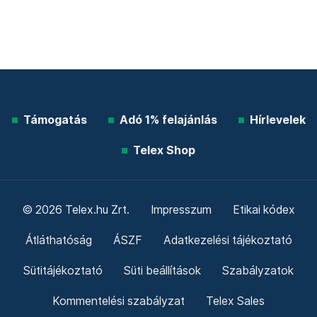
Támogatás
Adó 1% felajánlás
Hírlevelek
Telex Shop
© 2026 Telex.hu Zrt.
Impresszum
Etikai kódex
Átláthatóság
ÁSZF
Adatkezelési tájékoztató
Sütitájékoztató
Süti beállítások
Szabályzatok
Kommentelési szabályzat
Telex Sales