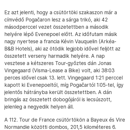
Ez azt jelenti, hogy a csütörtöki szakaszon már a
címvédő Pogačaron lesz a sárga trikó, aki 42
másodperccel vezet összetettben a második
helyére lépő Evenepoel előtt. Az időfutam másik
nagy nyertese a francia Kévin Vauquelin (Arkéa-
B&B Hotels), aki az ötödik legjobb idővel feljött az
összetett verseny harmadik helyére. A nap
vesztese a kétszeres Tour-győztes dán Jonas
Vingegaard (Visma-Lease a Bike) volt, aki 38:03
perces idővel csak 13. lett. Vingegaard 1:21 perccel
kapott ki Evenepoeltól, míg Pogačartól 1:05-tel, így
jelentős hátrányba került összetettben. A dán
bringás az összetett dobogójáról is lecsúszott,
jelenleg a negyedik helyen áll.
A 112. Tour de France csütörtökön a Bayeux és Vire
Normandie közötti dombos, 201,5 kilométeres 6.