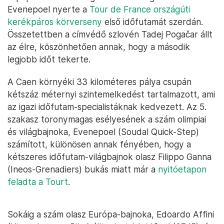
Evenepoel nyerte a
Tour de France országúti
kerékpáros körverseny
első időfutamát szerdán.
Összetettben a címvédő szlovén Tadej Pogačar állt
az élre, köszönhetően annak, hogy a második
legjobb időt tekerte.
A Caen környéki 33 kilométeres pálya csupán
kétszáz méternyi szintemelkedést tartalmazott, ami
az igazi időfutam-specialistáknak kedvezett. Az 5.
szakasz toronymagas esélyesének a szám olimpiai
és világbajnoka, Evenepoel (Soudal Quick-Step)
számított, különösen annak fényében, hogy a
kétszeres időfutam-világbajnok olasz Filippo Ganna
(Ineos-Grenadiers) bukás miatt már a
nyitóetapon
feladta a Tourt
.
Sokáig a szám olasz Európa-bajnoka, Edoardo Affini