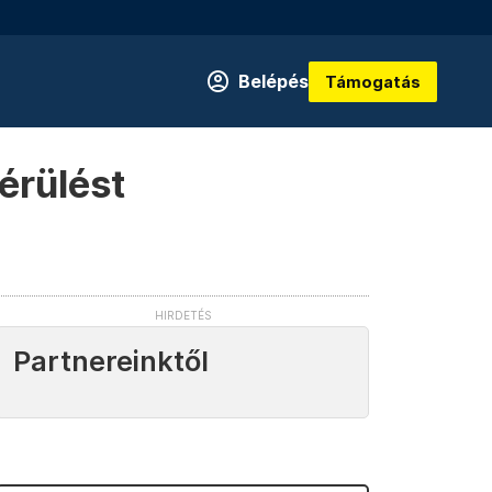
Belépés
Támogatás
érülést
Partnereinktől