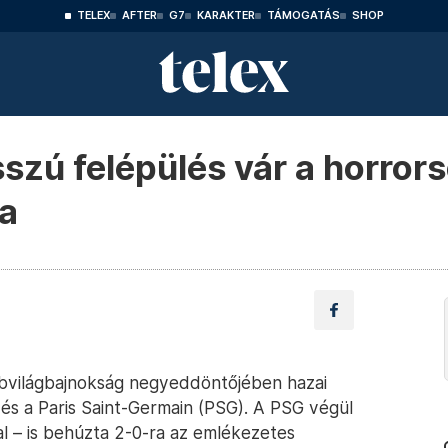
TELEX
AFTER
G7
KARAKTER
TÁMOGATÁS
SHOP
szú felépülés vár a horrors
ra
bvilágbajnokság negyeddöntőjében hazai
és a Paris Saint-Germain (PSG). A PSG végül
l – is behúzta 2-0-ra az emlékezetes