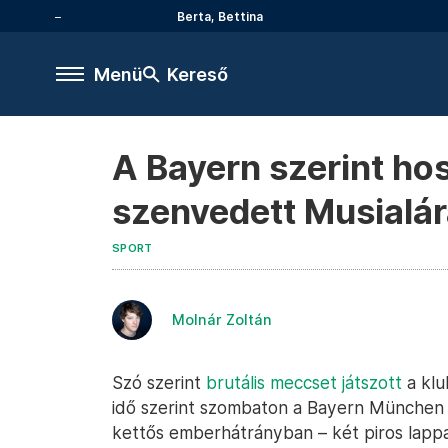
Berta, Bettina
Menü
Kereső
A Bayern szerint hos
szenvedett Musialá
SPORT
Molnár Zoltán
Szó szerint
brutális meccset játszott
a klu
idő szerint szombaton a Bayern München 
kettős emberhátrányban – két piros lappa