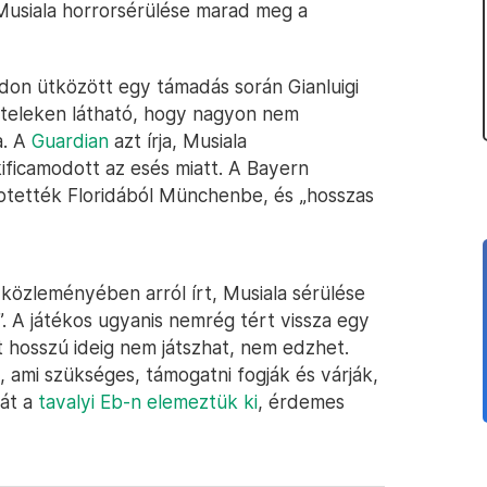
usiala horrorsérülése marad meg a
don ütközött egy támadás során Gianluigi
teleken látható, hogy nagyon nem
a. A
Guardian
azt írja, Musiala
kificamodott az esés miatt. A Bayern
ptették Floridából Münchenbe, és „hosszas
 közleményében arról írt, Musiala sérülése
. A játékos ugyanis nemrég tért vissza egy
t hosszú ideig nem játszhat, nem edzhet.
 ami szükséges, támogatni fogják és várják,
kát a
tavalyi Eb-n elemeztük ki
, érdemes