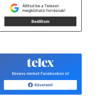
Állítsd be a Telexet
megbízható forrásnak!
Beállítom
Kövess minket Facebookon is!
Követem!