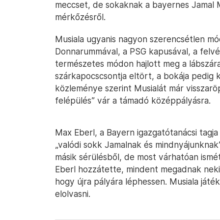
meccset, de sokaknak a bayernes Jamal M
mérkőzésről.
Musiala ugyanis nagyon szerencsétlen mó
Donnarummával, a PSG kapusával, a felvé
természetes módon hajlott meg a lábszár
szárkapocscsontja eltört, a bokája pedig 
közleménye szerint Musialát már visszarö
felépülés” vár a támadó középpályásra.
Max Eberl, a Bayern igazgatótanácsi tagja
„valódi sokk Jamalnak és mindnyájunknak”
másik sérülésből, de most várhatóan ismé
Eberl hozzátette, mindent megadnak neki,
hogy újra pályára léphessen. Musiala játé
elolvasni.