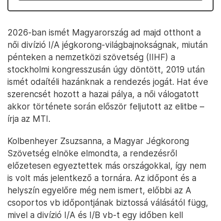
2026-ban ismét Magyarország ad majd otthont a
női divízió I/A jégkorong-világbajnokságnak, miután
pénteken a nemzetközi szövetség (IIHF) a
stockholmi kongresszusán úgy döntött, 2019 után
ismét odaítéli hazánknak a rendezés jogát. Hat éve
szerencsét hozott a hazai pálya, a női válogatott
akkor története során először feljutott az elitbe –
írja az MTI.
Kolbenheyer Zsuzsanna, a Magyar Jégkorong
Szövetség elnöke elmondta, a rendezésről
előzetesen egyeztettek más országokkal, így nem
is volt más jelentkező a tornára. Az időpont és a
helyszín egyelőre még nem ismert, előbbi az A
csoportos vb időpontjának biztossá válásától függ,
mivel a divízió I/A és I/B vb-t egy időben kell