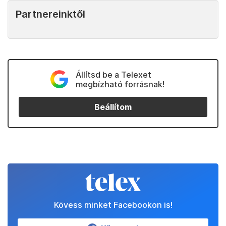
Partnereinktől
Állítsd be a Telexet
megbízható forrásnak!
Beállítom
Kövess minket Facebookon is!