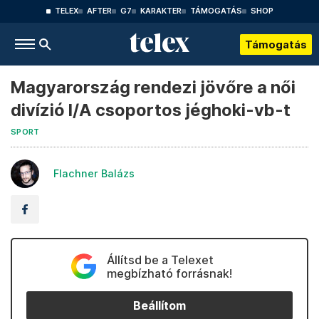
TELEX
AFTER
G7
KARAKTER
TÁMOGATÁS
SHOP
Támogatás
Magyarország rendezi jövőre a női
divízió I/A csoportos jéghoki-vb-t
SPORT
Flachner Balázs
Állítsd be a Telexet
megbízható forrásnak!
Beállítom