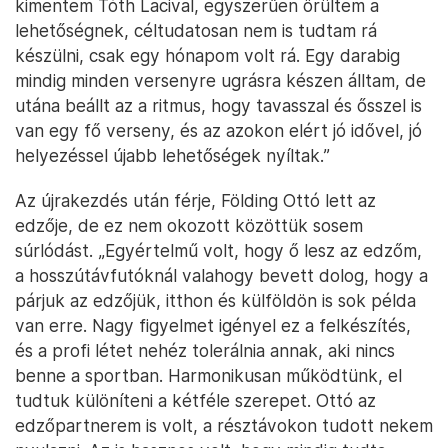
kimentem Tóth Lacival, egyszerűen örültem a
lehetőségnek, céltudatosan nem is tudtam rá
készülni, csak egy hónapom volt rá. Egy darabig
mindig minden versenyre ugrásra készen álltam, de
utána beállt az a ritmus, hogy tavasszal és ősszel is
van egy fő verseny, és az azokon elért jó idővel, jó
helyezéssel újabb lehetőségek nyíltak.”
Az újrakezdés után férje, Földing Ottó lett az
edzője, de ez nem okozott közöttük sosem
súrlódást. „Egyértelmű volt, hogy ő lesz az edzőm,
a hosszútávfutóknál valahogy bevett dolog, hogy a
párjuk az edzőjük, itthon és külföldön is sok példa
van erre. Nagy figyelmet igényel ez a felkészítés,
és a profi létet nehéz tolerálnia annak, aki nincs
benne a sportban. Harmonikusan működtünk, el
tudtuk különíteni a kétféle szerepet. Ottó az
edzőpartnerem is volt, a résztávokon tudott nekem