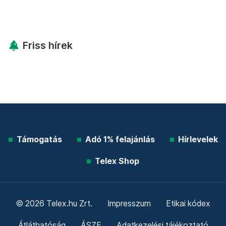
Friss hírek
Támogatás
Adó 1% felajánlás
Hírlevelek
Telex Shop
© 2026 Telex.hu Zrt.
Impresszum
Etikai kódex
Átláthatóság
ÁSZF
Adatkezelési tájékoztató