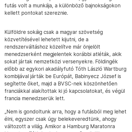
futás volt a munkája, a különböző bajnokságokon
kellett pontokat szereznie.
Külföldre sokáig csak a magyar szövetség
közvetítésével lehetett kijutni, de a
rendszerváltáshoz közelítve már önjelölt
menedzserként megjelentek korábbi atléták, akik
sokat jártak nemzetközi versenyekre. Földingék
előbb az egykori akadályfutó Tóth László Wartburg
kombijával járták be Európát, Babinyecz József is
segítette őket, majd a BVSC-nek köszönhetően
franciákkal alakítottak ki jó kapcsolatokat, és végül
francia menedzserük lett.
„Nem is gondoltunk arra, hogy a futásból meg lehet
élni, egyszer csak úgy belekeveredtünk, ahogy
változott a világ. Amikor a Hamburg Maratonra