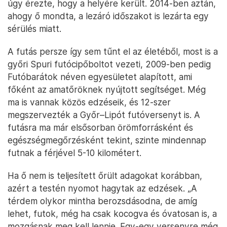
úgy érezte, hogy a helyére került. 2014-ben aztán,
ahogy ő mondta, a lezáró időszakot is lezárta egy
sérülés miatt.
A futás persze így sem tűnt el az életéből, most is a
győri Spuri futócipőboltot vezeti, 2009-ben pedig
Futóbarátok néven egyesületet alapított, ami
főként az amatőröknek nyújtott segítséget. Még
ma is vannak közös edzéseik, és 12-szer
megszervezték a Győr–Lipót futóversenyt is. A
futásra ma már elsősorban örömforrásként és
egészségmegőrzésként tekint, szinte mindennap
futnak a férjével 5-10 kilométert.
Ha ő nem is teljesített őrült adagokat korábban,
azért a testén nyomot hagytak az edzések. „A
térdem olykor mintha berozsdásodna, de amíg
lehet, futok, még ha csak kocogva és óvatosan is, a
mozgásnak meg kell lennie. Egy-egy versenyre még