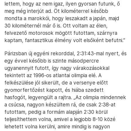
lettem, hogy az nem igaz, ilyen gyorsan futunk, ő
meg még interjút ad. Öt kilométerrel később
mondta a marokkói, hogy leszakadt a japán, majd
30 kilométernél már ő is. Ott voltam az élen,
felvezető motorosok mögött futottam, szárnyra
kaptam, fantasztikus élmény volt elsőként befutni.”
Párizsban új egyéni rekorddal, 2:31:43-mal nyert, és
egy évvel később is szinte másodpercre
ugyanennyit futott, így nagy várakozásokkal
tekintett az 1996-os atlantai olimpia elé. A
felkészülése jól sikerült, de a versenye előtt
gyomorfertőzést kapott, és hiába szedett
hasfogót, legyengült a rajtra. „Az olimpia mindennek
a csúcsa, nagyon készültem rá, de csak 2:38-at
futottam, pedig a formám alapján 2:30 körül
teljesíthettem volna, amivel a legjobb 8-10 közé
lehetett volna kerülni, amire mindig is nagyon