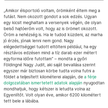
„Amikor élsportoló voltam, örömként éltem meg a
futást. Nem okozott gondot a sok edzés. Ugyan
egy kicsit meghaltam a versenyek végén, de olyan
belső hajtóerőm volt, hogy az is örömet okozott.
Öröm a nehézség is. Ha le tudod küzdeni, az marha
jó érzés, jónak lenni nem gond. Nagy
elégedettséggel tudott eltölteni például, ha egy
résztávos edzésen mind a tíz darab ezer métert
egyforma időre futottam” – mondta a győri
Földingné Nagy Judit, aki saját bevallása szerint
egyszer már biztosan körbe tudta volna futni a
földet a teljesített kilométerei alapján, de
a férje
dolgozatában ismertetett adatok alapján
nyugodtan
mondhatjuk, hogy kétszer is letudta volna az
Egyenlítőt. Volt olyan éve, amikor 6200 kilométert
tett bele a lábába.