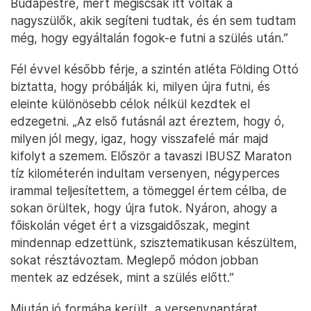
Budapestre, mert mégiscsak itt voltak a
nagyszülők, akik segíteni tudtak, és én sem tudtam
még, hogy egyáltalán fogok-e futni a szülés után.”
Fél évvel később férje, a szintén atléta Földing Ottó
biztatta, hogy próbálják ki, milyen újra futni, és
eleinte különösebb célok nélkül kezdtek el
edzegetni. „Az első futásnál azt éreztem, hogy ó,
milyen jól megy, igaz, hogy visszafelé már majd
kifolyt a szemem. Először a tavaszi IBUSZ Maraton
tíz kilométerén indultam versenyen, négyperces
irammal teljesítettem, a tömeggel értem célba, de
sokan örültek, hogy újra futok. Nyáron, ahogy a
főiskolán véget ért a vizsgaidőszak, megint
mindennap edzettünk, szisztematikusan készültem,
sokat résztávoztam. Meglepő módon jobban
mentek az edzések, mint a szülés előtt.”
Miután jó formába került, a versenynaptárat