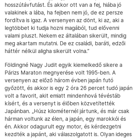
hosszútávfutást. És akkor ott van a fej, hiába jó
valakinek a lába, ha fejben nem jó, de ez persze
fordítva is igaz. A versenyen az dönt, ki az, aki a
legtöbbet ki tudja hozni magából, tud elővenni
valami pluszt. Nekem ez általában sikerült, mindig
meg akartam mutatni. De ez családi, baráti, edzői
háttér nélkül aligha sikerült volna.”
Földingné Nagy Judit egyik kiemelkedő sikere a
Párizs Maraton megnyerése volt 1995-ben. A
versenyen az előző három évben japán futó
győzött, és akkor is egy 2 óra 26 percet tudó japán
volt a favorit, akit emiatt mindenhová tévéstáb
kísért, és a versenyt is élőben közvetítették
Japánban. „Húsz kilométernél jártunk, és már csak
hárman voltunk az élen, a japán, egy marokkói és
én. Akkor odagurult egy motor, és kérdezgetni
kezdték a japánt, aki válaszolgatott is. Olyan ideges