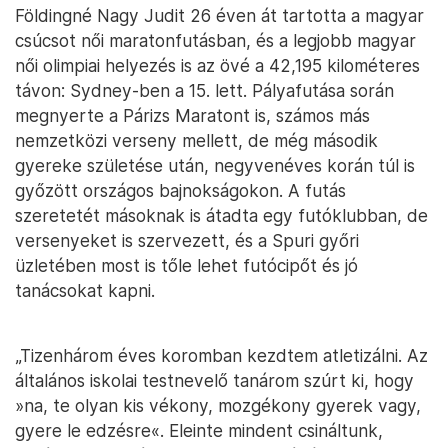
Földingné Nagy Judit 26 éven át tartotta a magyar
csúcsot női maratonfutásban, és a legjobb magyar
női olimpiai helyezés is az övé a 42,195 kilométeres
távon: Sydney-ben a 15. lett. Pályafutása során
megnyerte a Párizs Maratont is, számos más
nemzetközi verseny mellett, de még második
gyereke születése után, negyvenéves korán túl is
győzött országos bajnokságokon. A futás
szeretetét másoknak is átadta egy futóklubban, de
versenyeket is szervezett, és a Spuri győri
üzletében most is tőle lehet futócipőt és jó
tanácsokat kapni.
„Tizenhárom éves koromban kezdtem atletizálni. Az
általános iskolai testnevelő tanárom szúrt ki, hogy
»na, te olyan kis vékony, mozgékony gyerek vagy,
gyere le edzésre«. Eleinte mindent csináltunk,