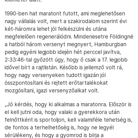
1990-ben hat maratont futott, ami meglehetősen
nagy vállalás volt, mert a szakirodalom szerint évi
két-háromra lehet jól felkészülni és utána
megfelelően regenerálódni. Mindenesetre Földingné
a hatból három versenyt megnyert, Hamburgban
pedig egyéni legjobb idején hét perccel javítva,
2:33:46-tal győzött úgy, hogy ő csak a 17. legjobb
idővel bírt a rajtlistán. Később is jellemző volt rá,
hogy nagy versenyeken tudott igazán jól
összpontosítani és rejtett erőtartalékokat
mozgósítani, igazi versenyzőalkat volt.
„Jó kérdés, hogy ki alkalmas a maratonra. Először is
el kell jutni oda, hogy valaki a gyerekkora után
felnőttként is sportoljon, kell valamiféle tehetség is,
de fontos a terhelhetőség is, hogy ne legyél
sérülékeny, és hogy a gyomrod is bírja a