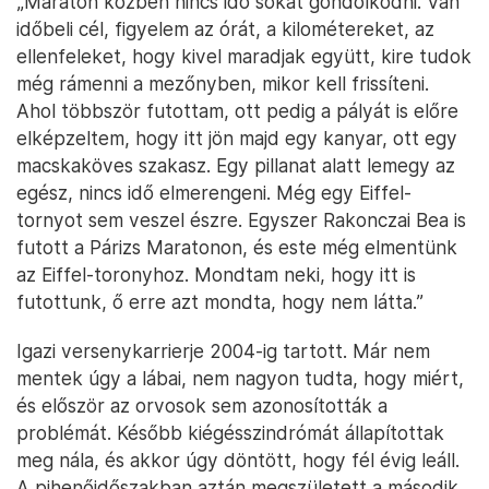
„Maraton közben nincs idő sokat gondolkodni. Van
időbeli cél, figyelem az órát, a kilométereket, az
ellenfeleket, hogy kivel maradjak együtt, kire tudok
még rámenni a mezőnyben, mikor kell frissíteni.
Ahol többször futottam, ott pedig a pályát is előre
elképzeltem, hogy itt jön majd egy kanyar, ott egy
macskaköves szakasz. Egy pillanat alatt lemegy az
egész, nincs idő elmerengeni. Még egy Eiffel-
tornyot sem veszel észre. Egyszer Rakonczai Bea is
futott a Párizs Maratonon, és este még elmentünk
az Eiffel-toronyhoz. Mondtam neki, hogy itt is
futottunk, ő erre azt mondta, hogy nem látta.”
Igazi versenykarrierje 2004-ig tartott. Már nem
mentek úgy a lábai, nem nagyon tudta, hogy miért,
és először az orvosok sem azonosították a
problémát. Később kiégésszindrómát állapítottak
meg nála, és akkor úgy döntött, hogy fél évig leáll.
A pihenőidőszakban aztán megszületett a második