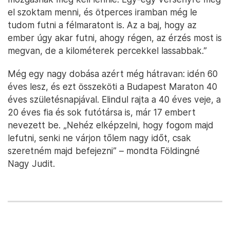
el szoktam menni, és ötperces iramban még le
tudom futni a félmaratont is. Az a baj, hogy az
ember úgy akar futni, ahogy régen, az érzés most is
megvan, de a kilométerek percekkel lassabbak.”
Még egy nagy dobása azért még hátravan: idén 60
éves lesz, és ezt összeköti a Budapest Maraton 40
éves születésnapjával. Elindul rajta a 40 éves veje, a
20 éves fia és sok futótársa is, már 17 embert
nevezett be. „Nehéz elképzelni, hogy fogom majd
lefutni, senki ne várjon tőlem nagy időt, csak
szeretném majd befejezni” – mondta Földingné
Nagy Judit.