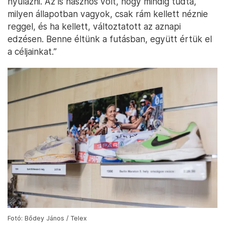
nyulazni. Az is hasznos volt, hogy mindig tudta,
milyen állapotban vagyok, csak rám kellett néznie
reggel, és ha kellett, változtatott az aznapi
edzésen. Benne éltünk a futásban, együtt értük el
a céljainkat.”
Fotó: Bődey János / Telex