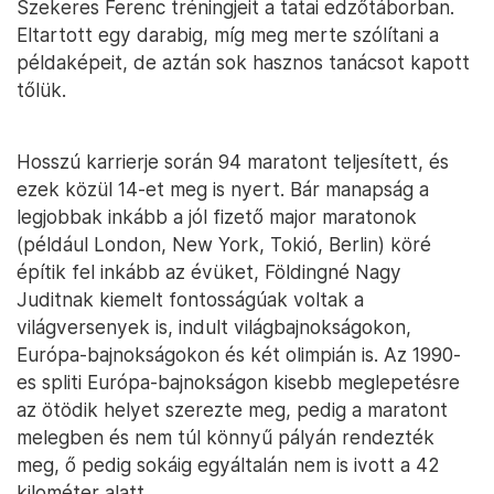
Szekeres Ferenc tréningjeit a tatai edzőtáborban.
Eltartott egy darabig, míg meg merte szólítani a
példaképeit, de aztán sok hasznos tanácsot kapott
tőlük.
Hosszú karrierje során 94 maratont teljesített, és
ezek közül 14-et meg is nyert. Bár manapság a
legjobbak inkább a jól fizető major maratonok
(például London, New York, Tokió, Berlin) köré
építik fel inkább az évüket, Földingné Nagy
Juditnak kiemelt fontosságúak voltak a
világversenyek is, indult világbajnokságokon,
Európa-bajnokságokon és két olimpián is. Az 1990-
es spliti Európa-bajnokságon kisebb meglepetésre
az ötödik helyet szerezte meg, pedig a maratont
melegben és nem túl könnyű pályán rendezték
meg, ő pedig sokáig egyáltalán nem is ivott a 42
kilométer alatt.