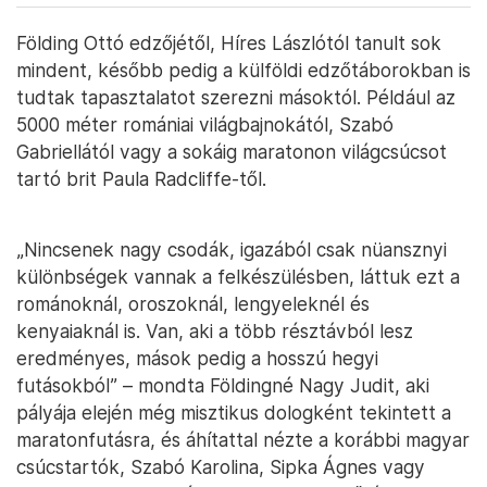
Földing Ottó edzőjétől, Híres Lászlótól tanult sok
mindent, később pedig a külföldi edzőtáborokban is
tudtak tapasztalatot szerezni másoktól. Például az
5000 méter romániai világbajnokától, Szabó
Gabriellától vagy a sokáig maratonon világcsúcsot
tartó brit Paula Radcliffe-től.
„Nincsenek nagy csodák, igazából csak nüansznyi
különbségek vannak a felkészülésben, láttuk ezt a
románoknál, oroszoknál, lengyeleknél és
kenyaiaknál is. Van, aki a több résztávból lesz
eredményes, mások pedig a hosszú hegyi
futásokból” – mondta Földingné Nagy Judit, aki
pályája elején még misztikus dologként tekintett a
maratonfutásra, és áhítattal nézte a korábbi magyar
csúcstartók, Szabó Karolina, Sipka Ágnes vagy