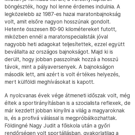
böngészték, hogy hol lenne érdemes indulnia. A
legközelebb az 1987-es hazai maratonbajnokság
volt, amit elsőre nagyon hosszúnak gondolt.
Hetente összesen 80-90 kilométereket futott,
miközben ennél a maratonspecialisták jóval
nagyobb heti adagokat teljesítettek, ezzel együtt
bevállalta az országos bajnokságot. Majd ki is
derült, hogy jobban passzolnak hozzá a hosszú
távok, mint a pályaversenyek. A bajnokságon
második lett, ami azért is volt értékes helyezés,
mert külföldi meghívásokat is kapott.
A nyolcvanas évek vége átmeneti időszak volt, még
éltek a sportirányításban is a szocialista reflexek, de
már kezdett jobban kinyílni a világ a magyaroknak
is, és a profivá válással is megpróbálkozhattak.
Földingné Nagy Judit a főiskola után a győri
rendőrségen volt sportállásban, gyakorlatilag a