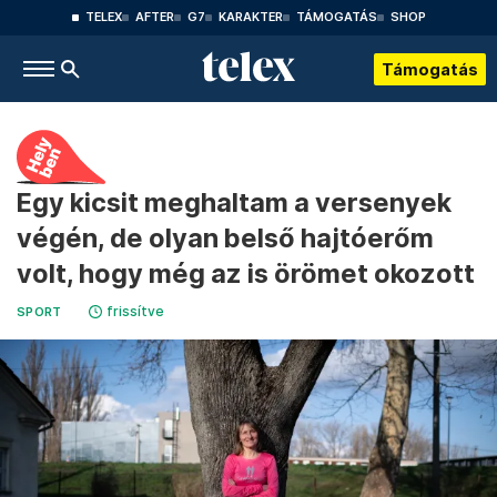
TELEX
AFTER
G7
KARAKTER
TÁMOGATÁS
SHOP
Támogatás
Egy kicsit meghaltam a versenyek
végén, de olyan belső hajtóerőm
volt, hogy még az is örömet okozott
frissítve
SPORT