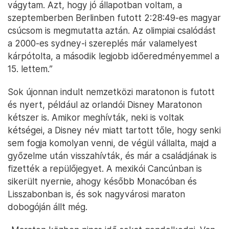
vágytam. Azt, hogy jó állapotban voltam, a
szeptemberben Berlinben futott 2:28:49-es magyar
csúcsom is megmutatta aztán. Az olimpiai csalódást
a 2000-es sydney-i szereplés már valamelyest
kárpótolta, a második legjobb időeredményemmel a
15. lettem.”
Sok újonnan indult nemzetközi maratonon is futott
és nyert, például az orlandói Disney Maratonon
kétszer is. Amikor meghívták, neki is voltak
kétségei, a Disney név miatt tartott tőle, hogy senki
sem fogja komolyan venni, de végül vállalta, majd a
győzelme után visszahívták, és már a családjának is
fizették a repülőjegyet. A mexikói Cancúnban is
sikerült nyernie, ahogy később Monacóban és
Lisszabonban is, és sok nagyvárosi maraton
dobogóján állt még.