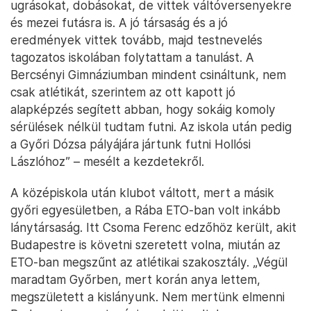
ugrásokat, dobásokat, de vittek váltóversenyekre
és mezei futásra is. A jó társaság és a jó
eredmények vittek tovább, majd testnevelés
tagozatos iskolában folytattam a tanulást. A
Bercsényi Gimnáziumban mindent csináltunk, nem
csak atlétikát, szerintem az ott kapott jó
alapképzés segített abban, hogy sokáig komoly
sérülések nélkül tudtam futni. Az iskola után pedig
a Győri Dózsa pályájára jártunk futni Hollósi
Lászlóhoz” – mesélt a kezdetekről.
A középiskola után klubot váltott, mert a másik
győri egyesületben, a Rába ETO-ban volt inkább
lánytársaság. Itt Csoma Ferenc edzőhöz került, akit
Budapestre is követni szeretett volna, miután az
ETO-ban megszűnt az atlétikai szakosztály. „Végül
maradtam Győrben, mert korán anya lettem,
megszületett a kislányunk. Nem mertünk elmenni