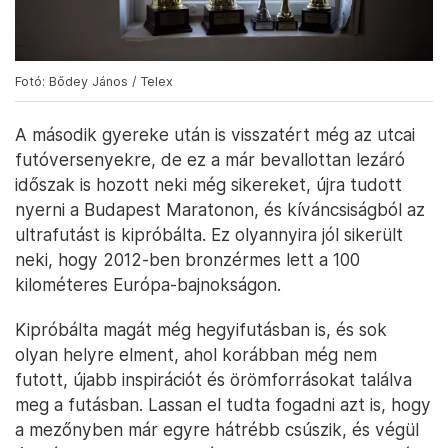
Fotó: Bődey János / Telex
A második gyereke után is visszatért még az utcai
futóversenyekre, de ez a már bevallottan lezáró
időszak is hozott neki még sikereket, újra tudott
nyerni a Budapest Maratonon, és kíváncsiságból az
ultrafutást is kipróbálta. Ez olyannyira jól sikerült
neki, hogy 2012-ben bronzérmes lett a 100
kilométeres Európa-bajnokságon.
Kipróbálta magát még hegyifutásban is, és sok
olyan helyre elment, ahol korábban még nem
futott, újabb inspirációt és örömforrásokat találva
meg a futásban. Lassan el tudta fogadni azt is, hogy
a mezőnyben már egyre hátrébb csúszik, és végül