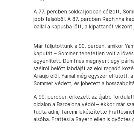
A 77. percben sokkal jobban célzott, Somm
jobb felsőből. A 87. percben Raphinha kap
ballal a kapusba lőtt, a kipattanót viszont 
Már túljutottunk a 90. percen, amikor Yam
kapufát – Sommer tehetetlen volt a lövé
egyenlített. Dumfries megnyert egy párha
szélről belőtt labdáját az elöl ragadó köz
Araujo elől. Yamal még egyszer elfutott, a
Sommer védett, és jöhetett a hosszabbítá
A 99. percben érkezett az újabb fordulat
oldalon a Barcelona védői – ekkor már sz
tudta adni, Taremi lekészítette Frattesine
alsóba. Frattesi a Bayern ellen is győztes 