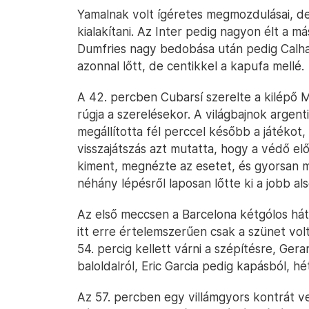
Yamalnak volt ígéretes megmozdulásai, d
kialakítani. Az Inter pedig nagyon élt a má
Dumfries nagy bedobása után pedig Calhano
azonnal lőtt, de centikkel a kapufa mellé.
A 42. percben Cubarsí szerelte a kilépő M
rúgja a szerelésekor. A világbajnok argent
megállította fél perccel később a játékot,
visszajátszás azt mutatta, hogy a védő elő
kiment, megnézte az esetet, és gyorsan 
néhány lépésről laposan lőtte ki a jobb als
Az első meccsen a Barcelona kétgólos hátrá
itt erre értelemszerűen csak a szünet volt
54. percig kellett várni a szépítésre, Ger
baloldalról, Eric Garcia pedig kapásból, hé
Az 57. percben egy villámgyors kontrát ve