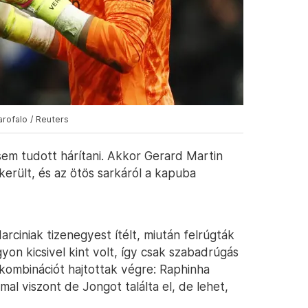
rofalo / Reuters
sem tudott hárítani. Akkor Gerard Martin
erült, és az ötös sarkáról a kapuba
rciniak tizenegyest ítélt, miután felrúgták
yon kicsivel kint volt, így csak szabadrúgás
 kombinációt hajtottak végre: Raphinha
mal viszont de Jongot találta el, de lehet,