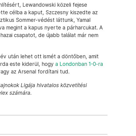
lítésért, Lewandowski közeli fejese
ette célba a kaput, Szczesny kiszedte az
asztikus Sommer-védést láttunk, Yamal
lva megint a kapus nyerte a párharcukat. A
hazai csapatot, de újabb találat már nem
 év után lehet ott ismét a döntőben, amit
da este kiderül, hogy
a Londonban 1-0-ra
vagy az Arsenal fordítani tud.
jnokok Ligája hivatalos közvetítési
elex számára.