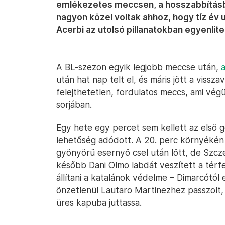
emlékezetes meccsen, a hosszabbításba
nagyon közel voltak ahhoz, hogy tíz év 
Acerbi az utolsó pillanatokban egyenlíte
A BL-szezon egyik legjobb meccse után,
után hat nap telt el, és máris jött a vissza
felejthetetlen, fordulatos meccs, ami vég
sorjában.
Egy hete egy percet sem kellett az első g
lehetőség adódott. A 20. perc környékén
gyönyörű esernyő csel után lőtt, de Szcz
később Dani Olmo labdát veszített a térf
állítani a katalánok védelme – Dimarcótól 
önzetlenül Lautaro Martinezhez passzolt, 
üres kapuba juttassa.