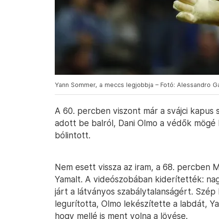
Yann Sommer, a meccs legjobbja – Fotó: Alessandro Ga
A 60. percben viszont már a svájci kapus 
adott be balról, Dani Olmo a védők mögé k
bólintott.
Nem esett vissza az iram, a 68. percben Ma
Yamalt. A videószobában kiderítették: nag
járt a látványos szabálytalanságért. Szép
legurította, Olmo lekészítette a labdát, Ya
hogy mellé is ment volna a lövése.