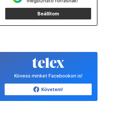
megbízható forrásnak!
Beállítom
Kövess minket Facebookon is!
Követem!