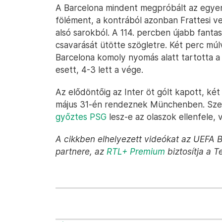
A Barcelona mindent megpróbált az egyen
fölément, a kontrából azonban Frattesi v
alsó sarokból. A 114. percben újabb fant
csavarását ütötte szögletre. Két perc mú
Barcelona komoly nyomás alatt tartotta a 
esett, 4-3 lett a vége.
Az elődöntőig az Inter öt gólt kapott, két
május 31-én rendeznek Münchenben. Szer
győztes PSG
lesz-e az olaszok ellenfele, 
A cikkben elhelyezett videókat az UEFA Ba
partnere, az
RTL+ Premium
biztosítja a T