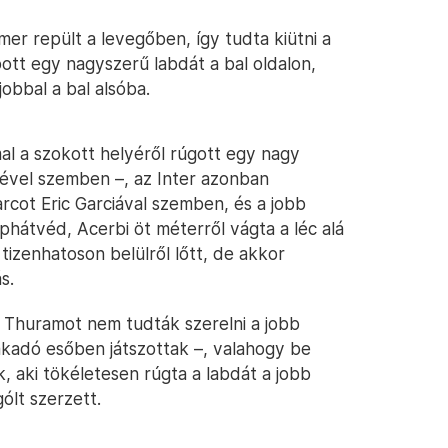
er repült a levegőben, így tudta kiütni a
ott egy nagyszerű labdát a bal oldalon,
jobbal a bal alsóba.
al a szokott helyéről rúgott egy nagy
sével szemben –, az Inter azonban
rcot Eric Garciával szemben, és a jobb
éphátvéd, Acerbi öt méterről vágta a léc alá
 tizenhatoson belülről lőtt, de akkor
s.
! Thuramot nem tudták szerelni a jobb
akadó esőben játszottak –, valahogy be
k, aki tökéletesen rúgta a labdát a jobb
gólt szerzett.