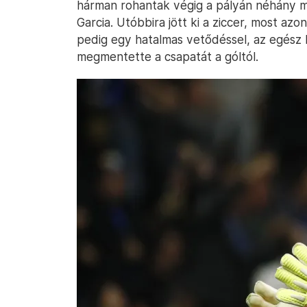
hárman rohantak végig a pályán néhány má
Garcia. Utóbbira jött ki a ziccer, most a
pedig egy hatalmas vetődéssel, az egész
megmentette a csapatát a góltól.