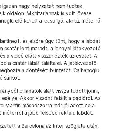
e igazán nagy helyzetet nem tudtak
sik oldalon. Mkhitarjannak is volt lövése,
glu elé került a lecsorgó, aki tíz méterről
artinezt, és elsőre úgy tűnt, hogy a labdát
in csatár lent maradt, a lengyel játékvezető
 és a videó előtt visszanézték az esetet. A
bb a csatár lábát találta el. A játékvezető
meghozta a döntését: büntetőt. Calhanoglu
ó sarkot.
nyból pillanatok alatt vissza tudott jönni,
 esélye. Akkor viszont felállt a padlóról. Az
ard Martin másodszorra már jól adott be a
t méterről a jobb felsőbe rakta a labdát.
zetett a Barcelona az Inter szöglete után,