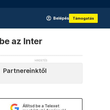
Belépés
Támogatás
be az Inter
Partnereinktől
Állítsd be a Telexet