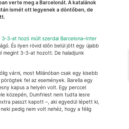
n verte meg a Barcelonát. A katalánok
után ismét ott legyenek a döntőben, de
tt.
a 3-3-at hozó múlt szerdai Barcelona–Inter
vágó. És ilyen rövid időn belül jött egy újabb
ül megint 3-3-at hozott. De haladjunk
ólig várni, most Milánóban csak egy kisebb
 pörögtek fel az események. Barella egy
esny kapus a helyén volt. Egy perccel
ele közepén, Dumfriest nem tudta lesre
extra passzt kapott –, aki egyedül lépett ki,
neki pedig nem volt nehéz, hogy a félig